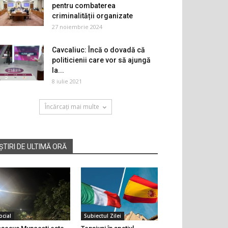
pentru combaterea
criminalității organizate
27 noiembrie 2024
Cavcaliuc: Încă o dovadă că
politicienii care vor să ajungă
la...
8 iulie 2021
Încărcați mai multe
ȘTIRI DE ULTIMĂ ORĂ
ocial
Subiectul Zilei