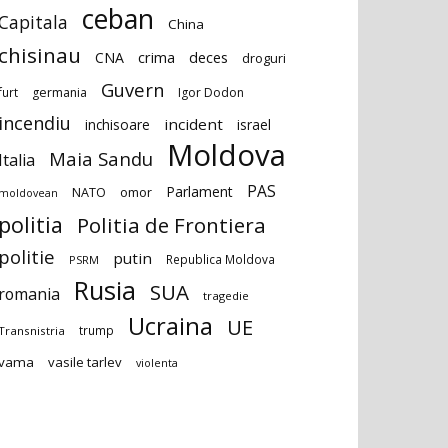
ceban
Capitala
China
chisinau
deces
CNA
crima
droguri
Guvern
furt
germania
Igor Dodon
incendiu
incident
inchisoare
israel
Moldova
Maia Sandu
Italia
PAS
Parlament
NATO
omor
moldovean
politia
Politia de Frontiera
politie
putin
Republica Moldova
PSRM
Rusia
SUA
romania
tragedie
Ucraina
UE
trump
Transnistria
vama
vasile tarlev
violenta