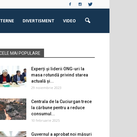
XTERNE
DIVERTISMENT
VIDEO
CELE MAI POPULARE
Experți și liderii ONG-uri la
masa rotundă privind starea
actuală și...
29 noiembrie 2023
Centrala de la Cuciurgan trece
la cărbune pentru a reduce
consumul...
10 februarie 2025
Guvernul a aprobat noi măsuri