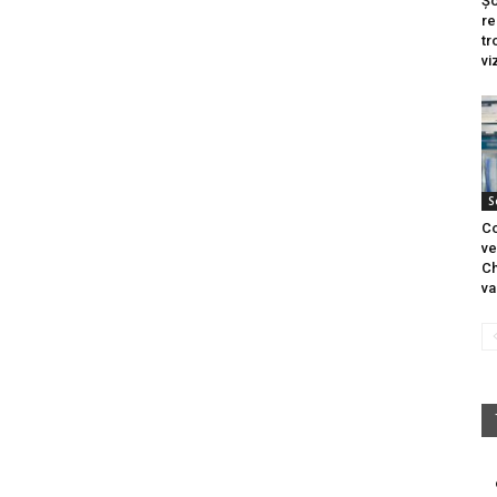
Șo
re
tr
vi
S
Co
ve
Ch
va