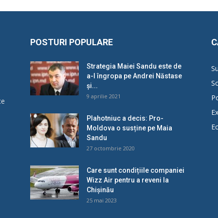
POSTURI POPULARE
C
Strategia Maiei Sandu este de
Su
a-l îngropa pe Andrei Năstase
So
și...
9 aprilie 2021
Po
ce
Ex
Plahotniuc a decis: Pro-
E
Moldova o susține pe Maia
u
Sandu
27 octombrie 2020
Care sunt condițiile companiei
Wizz Air pentru a reveni la
Chișinău
25 mai 2023