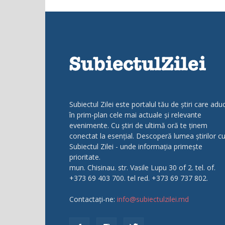
Subiectul Zilei este portalul tău de știri care adu
în prim-plan cele mai actuale și relevante
evenimente. Cu știri de ultimă oră te ținem
conectat la esențial. Descoperă lumea știrilor c
Subiectul Zilei - unde informația primește
prioritate.
mun. Chisinau. str. Vasile Lupu 30 of 2. tel. of.
+373 69 403 700. tel red. +373 69 737 802.
Contactați-ne:
info@subiectulzilei.md