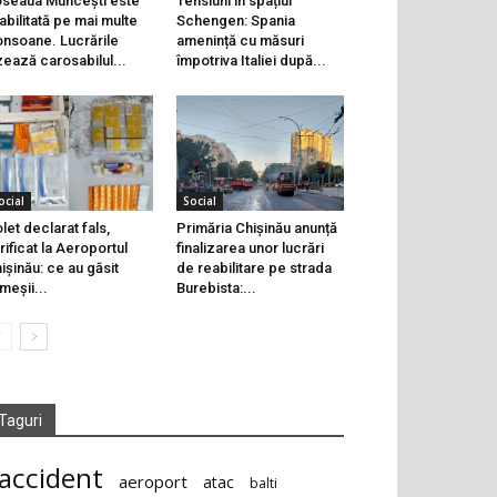
seaua Muncești este
Tensiuni în spațiul
abilitată pe mai multe
Schengen: Spania
onsoane. Lucrările
amenință cu măsuri
zează carosabilul...
împotriva Italiei după...
ocial
Social
let declarat fals,
Primăria Chișinău anunță
rificat la Aeroportul
finalizarea unor lucrări
ișinău: ce au găsit
de reabilitare pe strada
meșii...
Burebista:...
Taguri
accident
aeroport
atac
balti