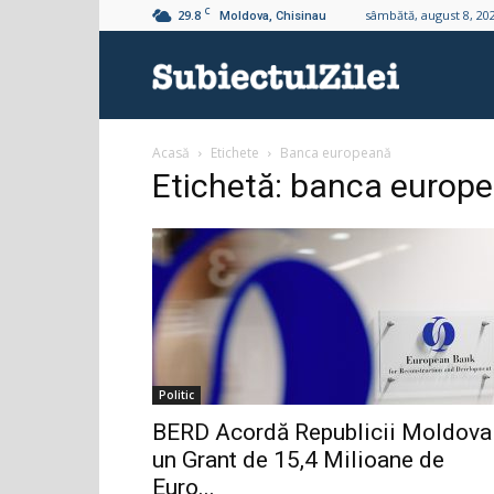
C
29.8
sâmbătă, august 8, 20
Moldova, Chisinau
Subiectul
Acasă
Etichete
Banca europeană
Zilei
Etichetă: banca europ
Politic
BERD Acordă Republicii Moldova
un Grant de 15,4 Milioane de
Euro...