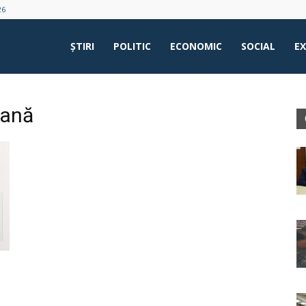
26
ŞTIRI
POLITIC
ECONOMIC
SOCIAL
E
eană