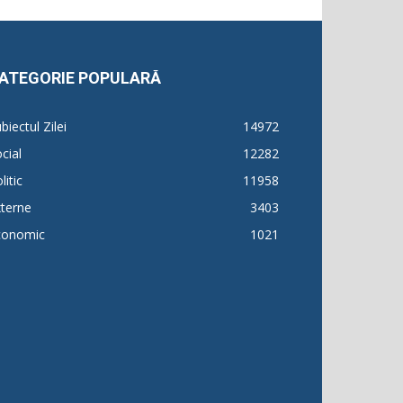
ATEGORIE POPULARĂ
biectul Zilei
14972
cial
12282
litic
11958
terne
3403
conomic
1021