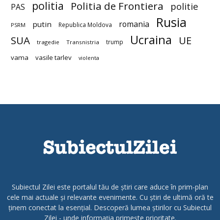
politia
Politia de Frontiera
politie
PAS
Rusia
romania
putin
Republica Moldova
PSRM
Ucraina
SUA
UE
trump
tragedie
Transnistria
vama
vasile tarlev
violenta
Subiectul Zilei este portalul tău de știri care aduce în prim-plan
cele mai actuale și relevante evenimente. Cu știri de ultimă oră te
ținem conectat la esențial. Descoperă lumea știrilor cu Subiectul
Zilei - unde informația primește prioritate.