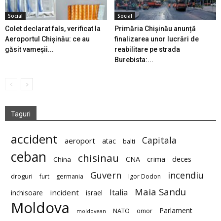
Social
Social
Colet declarat fals, verificat la
Primăria Chișinău anunță
Aeroportul Chișinău: ce au
finalizarea unor lucrări de
găsit vameșii...
reabilitare pe strada
Burebista:...
Taguri
accident
Capitala
aeroport
atac
balti
ceban
chisinau
deces
CNA
crima
China
Guvern
incendiu
droguri
furt
germania
Igor Dodon
Maia Sandu
Italia
incident
inchisoare
israel
Moldova
Parlament
NATO
omor
moldovean