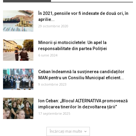
În 2021, pensiile vor fi indexate de două ori, în
aprilie...
29 octombrie 2020
Minorii și motocicletele: Un apel la
responsabilitate din partea Poliției
6 iunie 2024
Ceban îndeamnă la susținerea candidaților
MAN pentru un Consiliu Municipal eficient...
9 octombrie 2023
Ion Ceban: „Blocul ALTERNATIVA promovează
implicarea tinerilor în dezvoltarea țării”
17 septembrie 2025
Încărcați mai multe