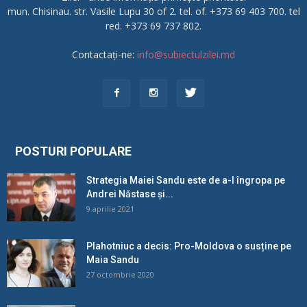
mun. Chisinau. str. Vasile Lupu 30 of 2. tel. of. +373 69 403 700. tel
red. +373 69 737 802.
Contactați-ne:
info@subiectulzilei.md
POSTURI POPULARE
Strategia Maiei Sandu este de a-l îngropa pe
Andrei Năstase și...
9 aprilie 2021
Plahotniuc a decis: Pro-Moldova o susține pe
Maia Sandu
27 octombrie 2020