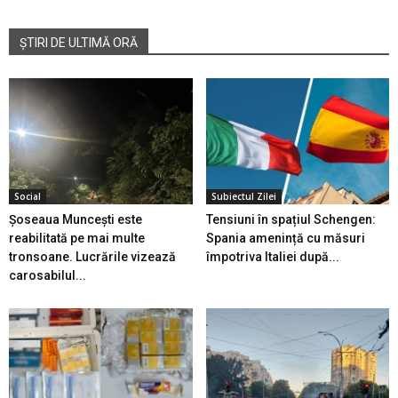
ȘTIRI DE ULTIMĂ ORĂ
Social
Subiectul Zilei
Șoseaua Muncești este
Tensiuni în spațiul Schengen:
reabilitată pe mai multe
Spania amenință cu măsuri
tronsoane. Lucrările vizează
împotriva Italiei după...
carosabilul...