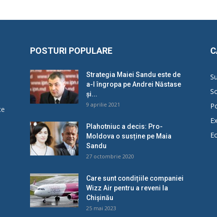
POSTURI POPULARE
C
Strategia Maiei Sandu este de
Su
a-l îngropa pe Andrei Năstase
So
și...
9 aprilie 2021
Po
ce
Ex
Plahotniuc a decis: Pro-
E
Moldova o susține pe Maia
u
Sandu
27 octombrie 2020
Care sunt condițiile companiei
Wizz Air pentru a reveni la
Chișinău
25 mai 2023