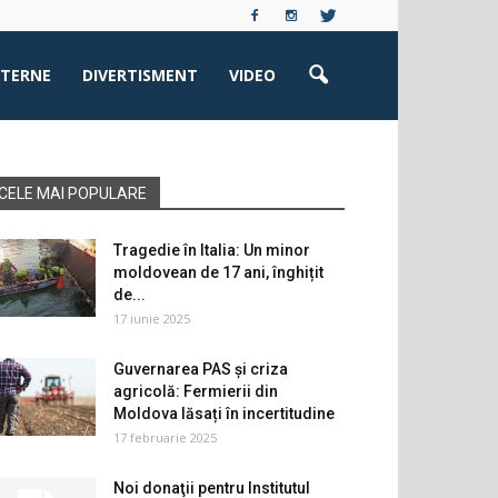
XTERNE
DIVERTISMENT
VIDEO
CELE MAI POPULARE
Tragedie în Italia: Un minor
moldovean de 17 ani, înghițit
de...
17 iunie 2025
Guvernarea PAS și criza
agricolă: Fermierii din
Moldova lăsați în incertitudine
17 februarie 2025
Noi donaţii pentru Institutul