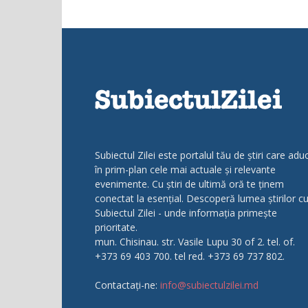
Subiectul Zilei este portalul tău de știri care adu
în prim-plan cele mai actuale și relevante
evenimente. Cu știri de ultimă oră te ținem
conectat la esențial. Descoperă lumea știrilor c
Subiectul Zilei - unde informația primește
prioritate.
mun. Chisinau. str. Vasile Lupu 30 of 2. tel. of.
+373 69 403 700. tel red. +373 69 737 802.
Contactați-ne:
info@subiectulzilei.md