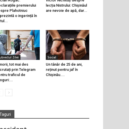
cian Rogac:
Victor Nichituș despre
clarațiile premierului
lecția Nistrului: Chișinăul
spre Plahotniuc
are nevoie de apă, dar...
prezintă o ingerință în
tul...
ubiectul Zilei
Social
norii, tot mai des
Un tânăr de 25 de ani,
crutați prin Telegram
reținut pentru jaf în
ntru traficul de
Chișinău....
oguri:...
Taguri