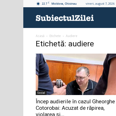
C
22.7
vineri, august 7, 2026
Moldova, Chisinau
Subiectul
Acasă
Etichete
Audiere
Zilei
Etichetă: audiere
Social
Încep audierile în cazul Gheorghe
Cotorobai: Acuzat de răpirea,
violarea și...