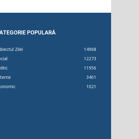
ATEGORIE POPULARĂ
biectul Zilei
14968
cial
12273
litic
11956
terne
3401
conomic
1021