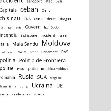
accident
aeroport
atac
balti
ceban
Capitala
China
chisinau
deces
CNA
crima
droguri
Guvern
furt
germania
Igor Dodon
incendiu
incident
inchisoare
israel
Moldova
Maia Sandu
Italia
PAS
Parlament
NATO
omor
moldovean
politia
Politia de Frontiera
politie
putin
Republica Moldova
PSRM
Rusia
SUA
romania
tragedie
Ucraina
UE
trump
Transnistria
vama
vasile tarlev
violenta