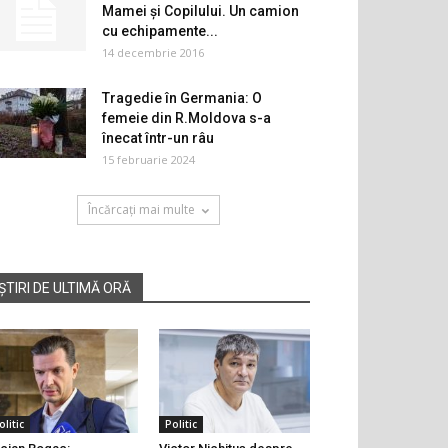
Mamei şi Copilului. Un camion
cu echipamente...
14 decembrie 2016
Tragedie în Germania: O
femeie din R.Moldova s-a
înecat într-un râu
15 februarie 2024
Încărcați mai multe
ȘTIRI DE ULTIMĂ ORĂ
olitic
Politic