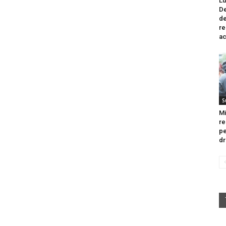
Lu
De
de
re
ac
S
Mi
re
pe
dr