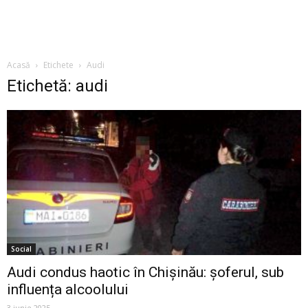
Acasă
Etichete
Audi
Etichetă: audi
Social
Audi condus haotic în Chișinău: șoferul, sub
influența alcoolului
3 iunie 2025