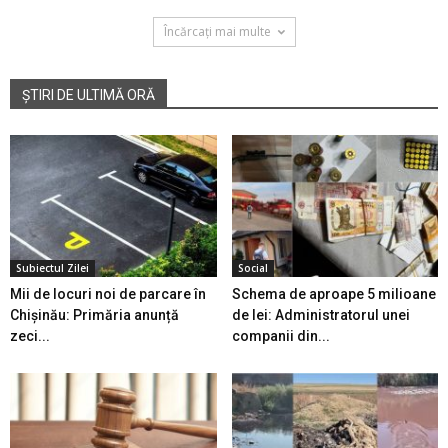
Încărcați mai multe
ȘTIRI DE ULTIMĂ ORĂ
Subiectul Zilei
Social
Mii de locuri noi de parcare în
Schema de aproape 5 milioane
Chișinău: Primăria anunță
de lei: Administratorul unei
zeci...
companii din...