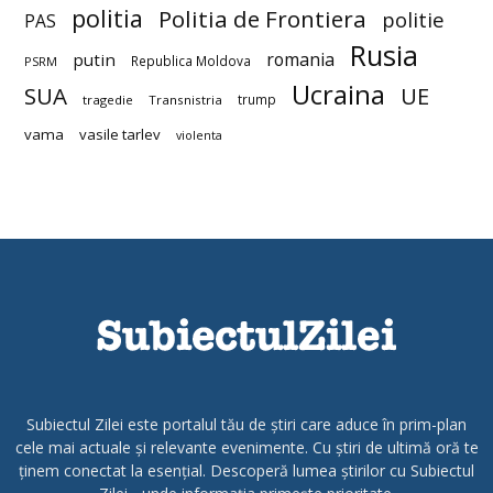
politia
Politia de Frontiera
politie
PAS
Rusia
romania
putin
Republica Moldova
PSRM
Ucraina
SUA
UE
trump
tragedie
Transnistria
vama
vasile tarlev
violenta
Subiectul Zilei este portalul tău de știri care aduce în prim-plan
cele mai actuale și relevante evenimente. Cu știri de ultimă oră te
ținem conectat la esențial. Descoperă lumea știrilor cu Subiectul