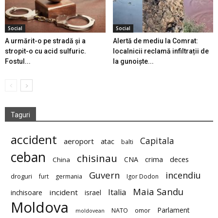
Social
Social
A urmărit-o pe stradă și a
Alertă de mediu la Comrat:
stropit-o cu acid sulfuric.
localnicii reclamă infiltrații de
Fostul...
la gunoiște...
Taguri
accident
Capitala
aeroport
atac
balti
ceban
chisinau
deces
CNA
crima
China
Guvern
incendiu
droguri
furt
germania
Igor Dodon
Maia Sandu
Italia
incident
inchisoare
israel
Moldova
Parlament
NATO
omor
moldovean