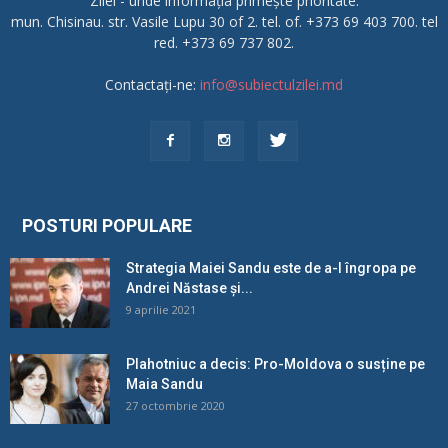
Zilei - unde informația primește prioritate.
mun. Chisinau. str. Vasile Lupu 30 of 2. tel. of. +373 69 403 700. tel
red. +373 69 737 802.
Contactați-ne:
info@subiectulzilei.md
POSTURI POPULARE
Strategia Maiei Sandu este de a-l îngropa pe
Andrei Năstase și...
9 aprilie 2021
Plahotniuc a decis: Pro-Moldova o susține pe
Maia Sandu
27 octombrie 2020