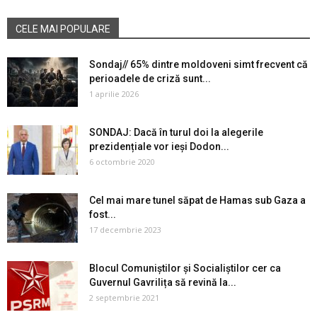
CELE MAI POPULARE
Sondaj// 65% dintre moldoveni simt frecvent că
perioadele de criză sunt...
1 aprilie 2026
SONDAJ: Dacă în turul doi la alegerile
prezidențiale vor ieși Dodon...
6 octombrie 2020
Cel mai mare tunel săpat de Hamas sub Gaza a
fost...
17 decembrie 2023
Blocul Comuniștilor și Socialiștilor cer ca
Guvernul Gavrilița să revină la...
2 septembrie 2021