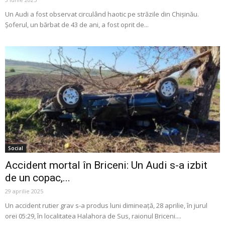
Un Audi a fost observat circulând haotic pe străzile din Chișinău.
Șoferul, un bărbat de 43 de ani, a fost oprit de...
Social
Accident mortal în Briceni: Un Audi s-a izbit
de un copac,...
29 aprilie 2025
Un accident rutier grav s-a produs luni dimineață, 28 aprilie, în jurul
orei 05:29, în localitatea Halahora de Sus, raionul Briceni....