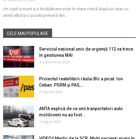
Un copil a murit și o învățătoare este în stare critică după un atac cu
armă albă la o școală primară din...
CELE MAI POPULARE
Serviciul național unic de urgență 112 va trece
în gestiunea MAI
4 septembrie 2023
Proiectul reabilitării râului Bîc a picat. Ion
Ceban: PSRM și PAS,...
27 aprilie 2023
ANTA explică de ce unii tranportatori auto
moldoveni nu au fost...
7 august 2020
VIDEO// Medic de la SCR: Mulți pacienți ajung în