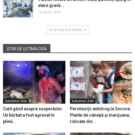
stare gravă...
14 aprilie 2020
Încărcați mai multe
ȘTIRI DE ULTIMĂ ORĂ
Subiectul Zilei
Subiectul Zilei
Cuțit găsit asupra suspectului:
Percheziții antidrog la Soroca:
Un bărbat a fost agresat în
Plante de cânepă și marijuana,
plină...
ridicate din...