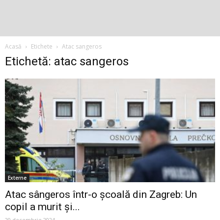
Acasă
Etichete
Atac sangeros
Etichetă: atac sangeros
Externe
Atac sângeros într-o școală din Zagreb: Un
copil a murit și...
20 decembrie 2024