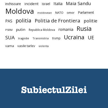
Maia Sandu
Italia
incident
inchisoare
israel
Moldova
Parlament
NATO
omor
moldovean
politia
Politia de Frontiera
politie
PAS
Rusia
romania
putin
Republica Moldova
PSRM
Ucraina
SUA
UE
trump
tragedie
Transnistria
vama
vasile tarlev
violenta