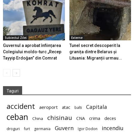
Subiectul Zilei
Externe
Guvernul a aprobat înființarea
Tunel secret descoperit la
Colegiului moldo-turc „Recep
granița dintre Belarus și
Tayyip Erdoğan” din Comrat
Lituania: Migranții urmau...
Taguri
accident
Capitala
aeroport
atac
balti
ceban
chisinau
deces
CNA
crima
China
Guvern
incendiu
droguri
furt
germania
Igor Dodon