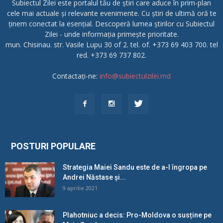
Subiectul Zilei este portalul tău de știri care aduce în prim-plan
cele mai actuale și relevante evenimente. Cu știri de ultimă oră te
ținem conectat la esențial. Descoperă lumea știrilor cu Subiectul
Zilei - unde informația primește prioritate.
mun. Chisinau. str. Vasile Lupu 30 of 2. tel. of. +373 69 403 700. tel
red. +373 69 737 802.
Contactați-ne:
info@subiectulzilei.md
POSTURI POPULARE
Strategia Maiei Sandu este de a-l îngropa pe
Andrei Năstase și...
9 aprilie 2021
Plahotniuc a decis: Pro-Moldova o susține pe