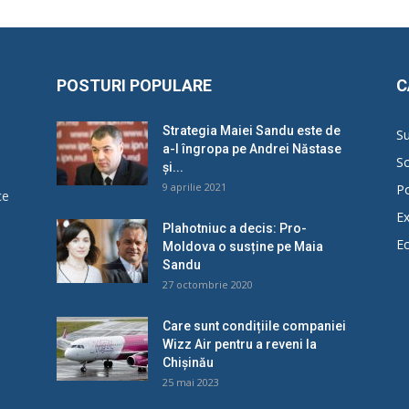
POSTURI POPULARE
C
Strategia Maiei Sandu este de
Su
a-l îngropa pe Andrei Năstase
So
și...
9 aprilie 2021
Po
ce
Ex
Plahotniuc a decis: Pro-
E
Moldova o susține pe Maia
u
Sandu
27 octombrie 2020
Care sunt condițiile companiei
Wizz Air pentru a reveni la
Chișinău
25 mai 2023