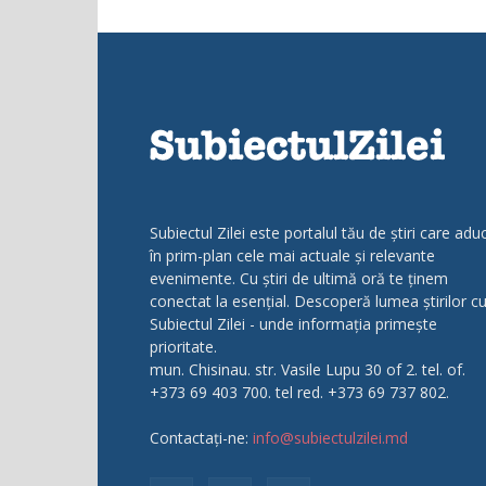
Subiectul Zilei este portalul tău de știri care adu
în prim-plan cele mai actuale și relevante
evenimente. Cu știri de ultimă oră te ținem
conectat la esențial. Descoperă lumea știrilor c
Subiectul Zilei - unde informația primește
prioritate.
mun. Chisinau. str. Vasile Lupu 30 of 2. tel. of.
+373 69 403 700. tel red. +373 69 737 802.
Contactați-ne:
info@subiectulzilei.md