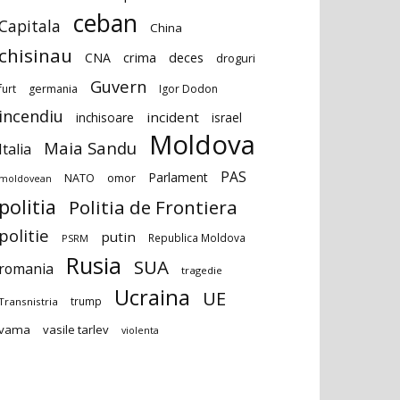
ceban
Capitala
China
chisinau
deces
CNA
crima
droguri
Guvern
furt
germania
Igor Dodon
incendiu
incident
inchisoare
israel
Moldova
Maia Sandu
Italia
PAS
Parlament
NATO
omor
moldovean
politia
Politia de Frontiera
politie
putin
Republica Moldova
PSRM
Rusia
SUA
romania
tragedie
Ucraina
UE
trump
Transnistria
vama
vasile tarlev
violenta