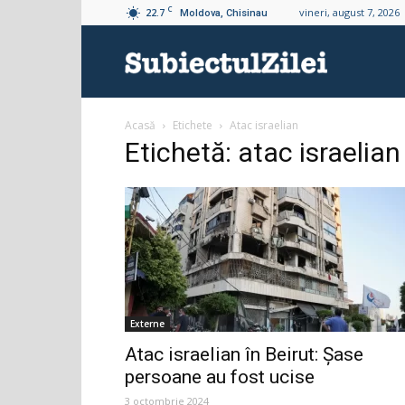
C
22.7
vineri, august 7, 2026
Moldova, Chisinau
Subiectul
Acasă
Etichete
Atac israelian
Zilei
Etichetă: atac israelian
Externe
Atac israelian în Beirut: Șase
persoane au fost ucise
3 octombrie 2024