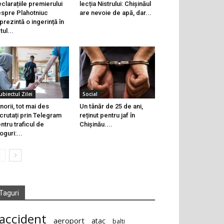
clarațiile premierului
lecția Nistrului: Chișinăul
spre Plahotniuc
are nevoie de apă, dar...
prezintă o ingerință în
tul...
ubiectul Zilei
Social
norii, tot mai des
Un tânăr de 25 de ani,
crutați prin Telegram
reținut pentru jaf în
ntru traficul de
Chișinău....
oguri:...
Taguri
accident
aeroport
atac
balti