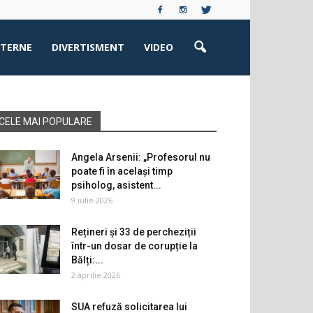
XTERNE
DIVERTISMENT
VIDEO
CELE MAI POPULARE
Angela Arsenii: „Profesorul nu
poate fi în același timp
psiholog, asistent...
9 iulie 2026
Rețineri și 33 de percheziții
într-un dosar de corupție la
Bălți:...
2 aprilie 2026
SUA refuză solicitarea lui