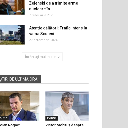
Zelenski de a trimite arme
nucleare în...
7 februarie 2025
Atenție călători: Trafic intens la
vama Sculeni
27 octombrie 2024
Încărcați mai multe
ȘTIRI DE ULTIMĂ ORĂ
olitic
Politic
cian Rogac:
Victor Nichituș despre