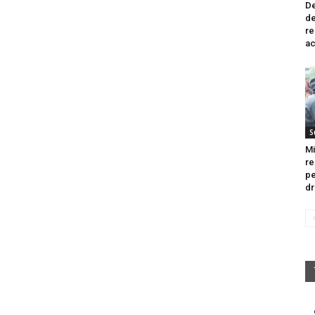
De
de
re
ac
S
Mi
re
pe
dr