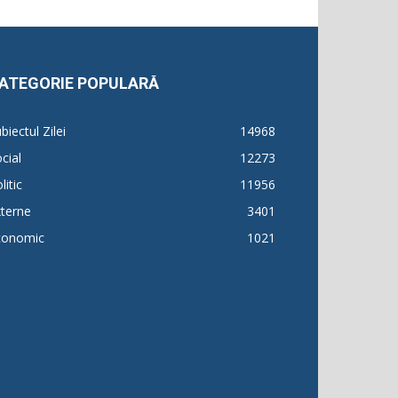
ATEGORIE POPULARĂ
biectul Zilei
14968
cial
12273
litic
11956
terne
3401
conomic
1021