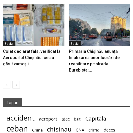
Social
Social
Colet declarat fals, verificat la
Primăria Chișinău anunță
Aeroportul Chișinău: ce au
finalizarea unor lucrări de
găsit vameșii...
reabilitare pe strada
Burebista:...
Taguri
accident
Capitala
aeroport
atac
balti
ceban
chisinau
deces
CNA
crima
China