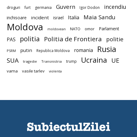
Guvern
incendiu
droguri
furt
germania
Igor Dodon
Maia Sandu
Italia
incident
inchisoare
israel
Moldova
Parlament
NATO
omor
moldovean
politia
Politia de Frontiera
politie
PAS
Rusia
romania
putin
Republica Moldova
PSRM
Ucraina
SUA
UE
trump
tragedie
Transnistria
vama
vasile tarlev
violenta