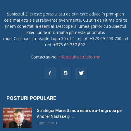
Subiectul Zilei este portalul tău de știri care aduce în prim-plan
cele mai actuale și relevante evenimente. Cu știri de ultimă oră te
ținem conectat la esențial. Descoperă lumea știrilor cu Subiectul
Zilei - unde informația primește prioritate.
mun. Chisinau. str. Vasile Lupu 30 of 2. tel. of. +373 69 403 700. tel
red. +373 69 737 802.
Contactați-ne:
info@subiectulzilei.md
POSTURI POPULARE
Strategia Maiei Sandu este de a-l îngropa pe
Andrei Năstase și...
9 aprilie 2021