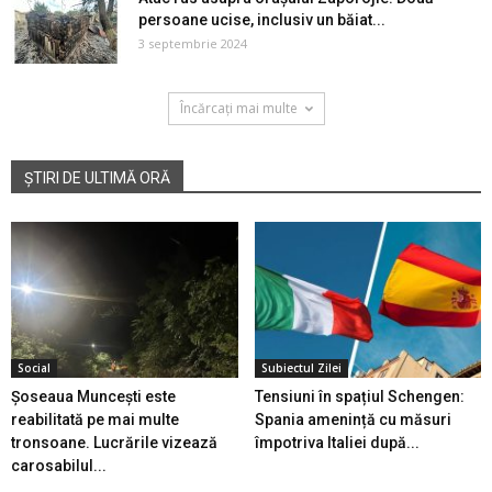
persoane ucise, inclusiv un băiat...
3 septembrie 2024
Încărcați mai multe
ȘTIRI DE ULTIMĂ ORĂ
Social
Subiectul Zilei
Șoseaua Muncești este
Tensiuni în spațiul Schengen:
reabilitată pe mai multe
Spania amenință cu măsuri
tronsoane. Lucrările vizează
împotriva Italiei după...
carosabilul...