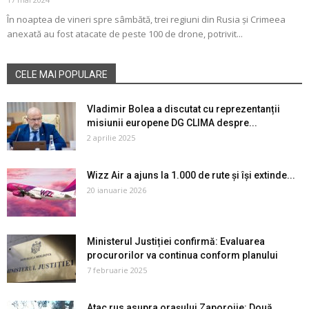
În noaptea de vineri spre sâmbătă, trei regiuni din Rusia și Crimeea
anexată au fost atacate de peste 100 de drone, potrivit...
CELE MAI POPULARE
Vladimir Bolea a discutat cu reprezentanții
misiunii europene DG CLIMA despre...
2 aprilie 2025
Wizz Air a ajuns la 1.000 de rute și își extinde...
20 ianuarie 2026
Ministerul Justiției confirmă: Evaluarea
procurorilor va continua conform planului
7 februarie 2025
Atac rus asupra orașului Zaporojie: Două