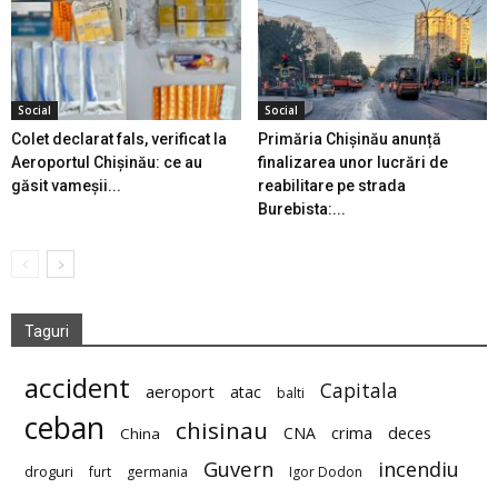
Social
Social
Colet declarat fals, verificat la
Primăria Chișinău anunță
Aeroportul Chișinău: ce au
finalizarea unor lucrări de
găsit vameșii...
reabilitare pe strada
Burebista:...
Taguri
accident
Capitala
aeroport
atac
balti
ceban
chisinau
deces
CNA
crima
China
Guvern
incendiu
droguri
furt
germania
Igor Dodon