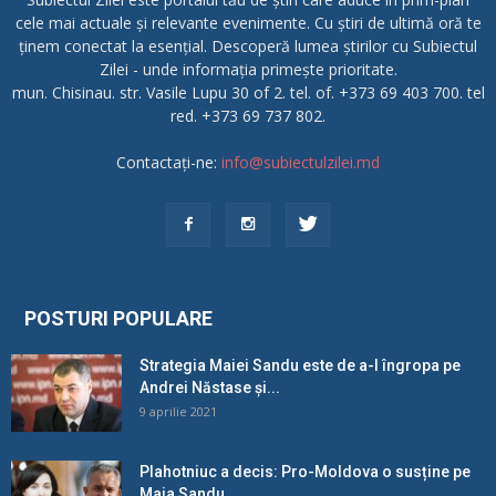
cele mai actuale și relevante evenimente. Cu știri de ultimă oră te
ținem conectat la esențial. Descoperă lumea știrilor cu Subiectul
Zilei - unde informația primește prioritate.
mun. Chisinau. str. Vasile Lupu 30 of 2. tel. of. +373 69 403 700. tel
red. +373 69 737 802.
Contactați-ne:
info@subiectulzilei.md
POSTURI POPULARE
Strategia Maiei Sandu este de a-l îngropa pe
Andrei Năstase și...
9 aprilie 2021
Plahotniuc a decis: Pro-Moldova o susține pe
Maia Sandu