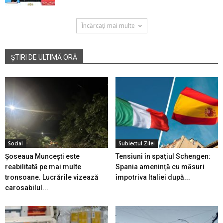
Încărcați mai multe
ȘTIRI DE ULTIMĂ ORĂ
Social
Subiectul Zilei
Șoseaua Muncești este
Tensiuni în spațiul Schengen:
reabilitată pe mai multe
Spania amenință cu măsuri
tronsoane. Lucrările vizează
împotriva Italiei după...
carosabilul...