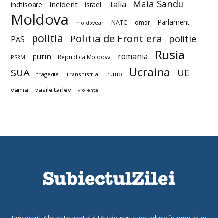
Maia Sandu
Italia
incident
inchisoare
israel
Moldova
Parlament
NATO
omor
moldovean
politia
Politia de Frontiera
politie
PAS
Rusia
romania
putin
Republica Moldova
PSRM
Ucraina
SUA
UE
trump
tragedie
Transnistria
vama
vasile tarlev
violenta
Subiectul Zilei este portalul tău de știri care aduce în prim-plan