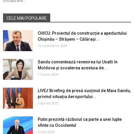
vizualizare...
CELE MAI POPULARE
CHICU: Proiectul de construcție a apeductului
Chișinău – Strășeni – Călărași...
12 noiembrie 2020
Sandu comentează revenirea lui Usatîi în
Moldova și scoaterea acestuia de...
17 iunie 2020
LIVE// Briefing de presă susținut de Maia Sandu,
privind situația Aeroportului...
3 aprilie 2023
Putin prezintă războiul ca parte a unei lupte
sfinte cu Occidentul
9 mai 2024