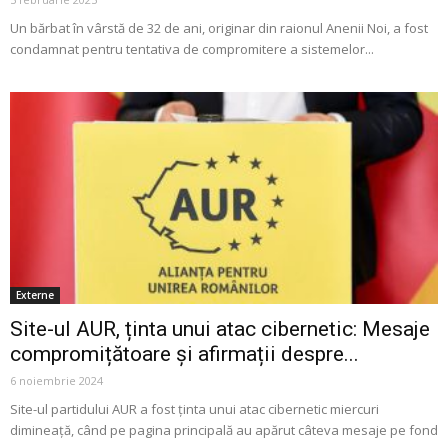
Un bărbat în vârstă de 32 de ani, originar din raionul Anenii Noi, a fost
condamnat pentru tentativa de compromitere a sistemelor...
Externe
Site-ul AUR, ținta unui atac cibernetic: Mesaje
compromițătoare și afirmații despre...
6 noiembrie 2024
Site-ul partidului AUR a fost ținta unui atac cibernetic miercuri
dimineață, când pe pagina principală au apărut câteva mesaje pe fond