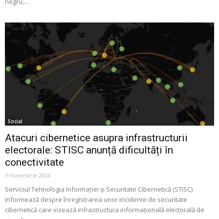
negru,...
Social
Atacuri cibernetice asupra infrastructurii
electorale: STISC anunță dificultăți în
conectivitate
3 noiembrie 2024
Serviciul Tehnologia Informației și Securitate Cibernetică (STISC)
informează despre înregistrarea unor incidente de securitate
cibernetică care vizează infrastructura informațională electorală de