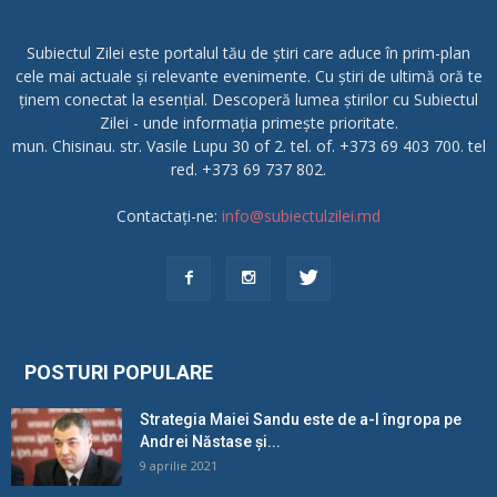
Subiectul Zilei este portalul tău de știri care aduce în prim-plan
cele mai actuale și relevante evenimente. Cu știri de ultimă oră te
ținem conectat la esențial. Descoperă lumea știrilor cu Subiectul
Zilei - unde informația primește prioritate.
mun. Chisinau. str. Vasile Lupu 30 of 2. tel. of. +373 69 403 700. tel
red. +373 69 737 802.
Contactați-ne:
info@subiectulzilei.md
POSTURI POPULARE
Strategia Maiei Sandu este de a-l îngropa pe
Andrei Năstase și...
9 aprilie 2021