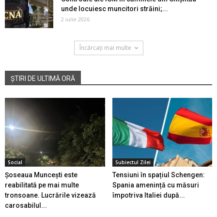
unde locuiesc muncitori străini;...
2 iulie 2026
Încărcați mai multe
ȘTIRI DE ULTIMĂ ORĂ
Social
Subiectul Zilei
Șoseaua Muncești este
Tensiuni în spațiul Schengen:
reabilitată pe mai multe
Spania amenință cu măsuri
tronsoane. Lucrările vizează
împotriva Italiei după...
carosabilul...