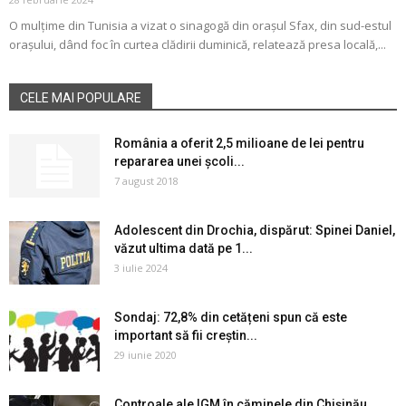
O mulțime din Tunisia a vizat o sinagogă din orașul Sfax, din sud-estul
orașului, dând foc în curtea clădirii duminică, relatează presa locală,...
CELE MAI POPULARE
România a oferit 2,5 milioane de lei pentru
repararea unei școli...
7 august 2018
Adolescent din Drochia, dispărut: Spinei Daniel,
văzut ultima dată pe 1...
3 iulie 2024
Sondaj: 72,8% din cetățeni spun că este
important să fii creștin...
29 iunie 2020
Controale ale IGM în căminele din Chișinău