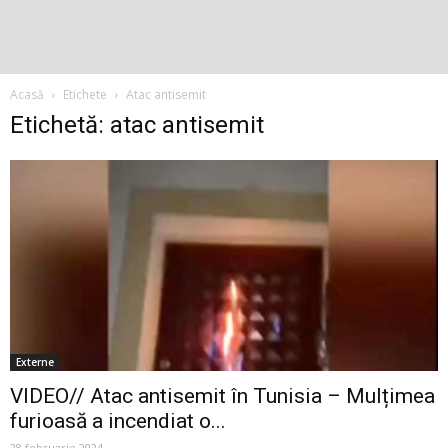
Acasă
Etichete
Atac antisemit
Etichetă: atac antisemit
Externe
VIDEO// Atac antisemit în Tunisia – Mulțimea
furioasă a incendiat o...
28 februarie 2024