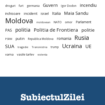
Guvern
incendiu
droguri
furt
germania
Igor Dodon
Maia Sandu
Italia
incident
inchisoare
israel
Moldova
Parlament
NATO
omor
moldovean
politia
Politia de Frontiera
politie
PAS
Rusia
romania
putin
Republica Moldova
PSRM
Ucraina
SUA
UE
trump
tragedie
Transnistria
vama
vasile tarlev
violenta