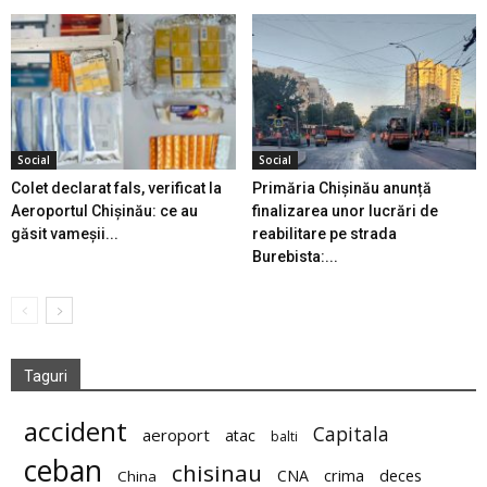
Social
Social
Colet declarat fals, verificat la
Primăria Chișinău anunță
Aeroportul Chișinău: ce au
finalizarea unor lucrări de
găsit vameșii...
reabilitare pe strada
Burebista:...
Taguri
accident
Capitala
aeroport
atac
balti
ceban
chisinau
deces
CNA
crima
China