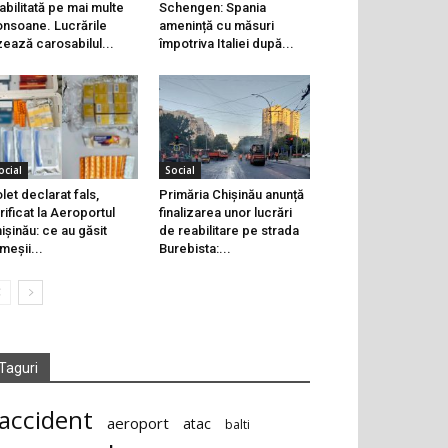
abilitată pe mai multe
Schengen: Spania
onsoane. Lucrările
amenință cu măsuri
zează carosabilul...
împotriva Italiei după...
ocial
Social
let declarat fals,
Primăria Chișinău anunță
rificat la Aeroportul
finalizarea unor lucrări
ișinău: ce au găsit
de reabilitare pe strada
meșii...
Burebista:...
Taguri
accident
aeroport
atac
balti