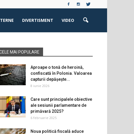
XTERNE
DIVERTISMENT
VIDEO
CELE MAI POPULARE
Aproape o tonă de heroină,
confiscată în Polonia. Valoarea
capturii depășește...
8 iunie 2026
Care sunt principalele obiective
ale sesiunii parlamentare de
primăvară 2025?
6 februarie 2025
Noua politică fiscală aduce