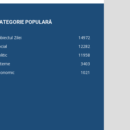
ATEGORIE POPULARĂ
biectul Zilei
14972
cial
12282
litic
11958
terne
3403
conomic
1021