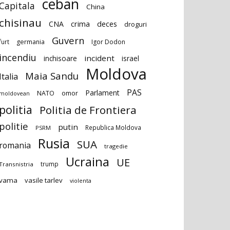
ceban
Capitala
China
chisinau
deces
CNA
crima
droguri
Guvern
furt
germania
Igor Dodon
incendiu
incident
inchisoare
israel
Moldova
Maia Sandu
Italia
PAS
Parlament
NATO
omor
moldovean
politia
Politia de Frontiera
politie
putin
Republica Moldova
PSRM
Rusia
SUA
romania
tragedie
Ucraina
UE
trump
Transnistria
vama
vasile tarlev
violenta