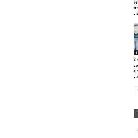
re
tr
vi
S
Co
ve
Ch
va