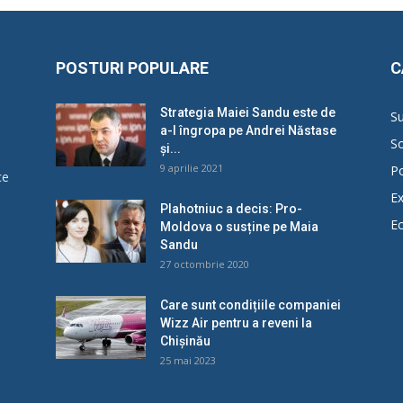
POSTURI POPULARE
C
Strategia Maiei Sandu este de
Su
a-l îngropa pe Andrei Năstase
So
și...
9 aprilie 2021
Po
ce
Ex
Plahotniuc a decis: Pro-
E
Moldova o susține pe Maia
u
Sandu
27 octombrie 2020
Care sunt condițiile companiei
Wizz Air pentru a reveni la
Chișinău
25 mai 2023