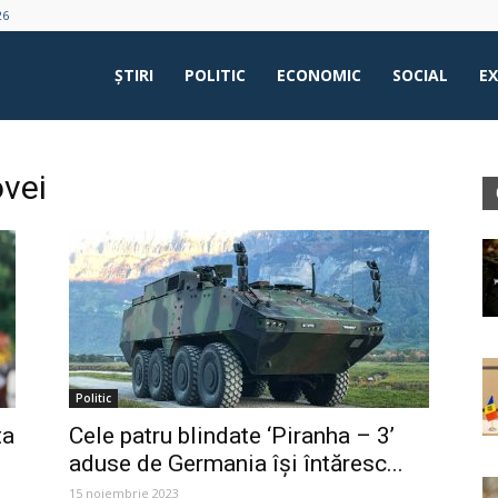
26
ŞTIRI
POLITIC
ECONOMIC
SOCIAL
E
vei
Politic
ta
Cele patru blindate ‘Piranha – 3’
aduse de Germania își întăresc...
15 noiembrie 2023