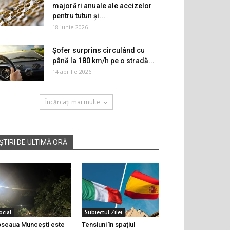
majorări anuale ale accizelor
pentru tutun și...
18 iunie 2026
Șofer surprins circulând cu
până la 180 km/h pe o stradă...
14 aprilie 2026
Încărcați mai multe
ȘTIRI DE ULTIMĂ ORĂ
ocial
Subiectul Zilei
seaua Muncești este
Tensiuni în spațiul