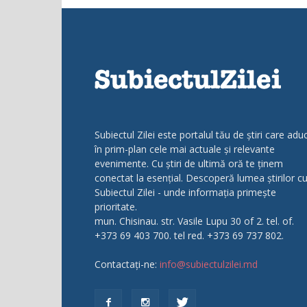
Subiectul Zilei este portalul tău de știri care adu
în prim-plan cele mai actuale și relevante
evenimente. Cu știri de ultimă oră te ținem
conectat la esențial. Descoperă lumea știrilor c
Subiectul Zilei - unde informația primește
prioritate.
mun. Chisinau. str. Vasile Lupu 30 of 2. tel. of.
+373 69 403 700. tel red. +373 69 737 802.
Contactați-ne:
info@subiectulzilei.md