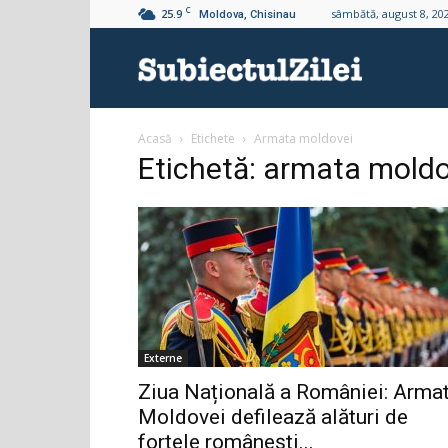
C
25.9
sâmbătă, august 8, 20
Moldova, Chisinau
Subiectul
Acasă
Etichete
Armata moldovei
Zilei
Etichetă: armata moldo
Externe
Ziua Națională a României: Arma
Moldovei defilează alături de
forțele românești...