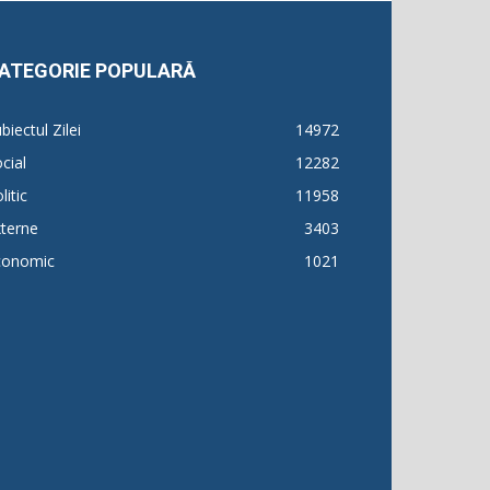
ATEGORIE POPULARĂ
biectul Zilei
14972
cial
12282
litic
11958
terne
3403
conomic
1021