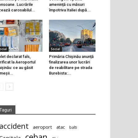
onsoane. Lucrările
amenință cu măsuri
zează carosabilul...
împotriva Italiei după...
ocial
Social
let declarat fals,
Primăria Chișinău anunță
rificat la Aeroportul
finalizarea unor lucrări
ișinău: ce au găsit
de reabilitare pe strada
meșii...
Burebista:...
Taguri
accident
aeroport
atac
balti
ceban