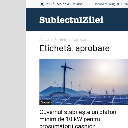
C
28.2
sâmbătă, august 8, 20
Moldova, Chisinau
Subiectul
Acasă
Etichete
Aprobare
Zilei
Etichetă: aprobare
Social
Guvernul stabilește un plafon
minim de 10 kW pentru
prosumatorii casnici:...