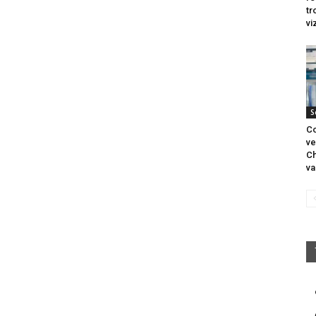
tr
vi
S
Co
ve
Ch
va