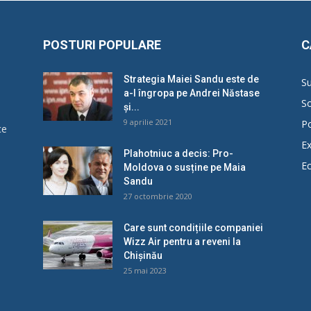
POSTURI POPULARE
C
Strategia Maiei Sandu este de
Su
a-l îngropa pe Andrei Năstase
So
și...
9 aprilie 2021
Po
ce
Ex
Plahotniuc a decis: Pro-
E
Moldova o susține pe Maia
u
Sandu
27 octombrie 2020
Care sunt condițiile companiei
Wizz Air pentru a reveni la
Chișinău
25 mai 2023