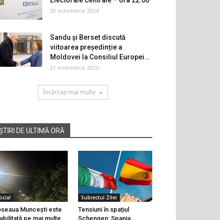
Electorale Centrale – ora 22.00
20 octombrie 2024
Sandu și Berset discută
viitoarea președinție a
Moldovei la Consiliul Europei...
21 noiembrie 2025
Încărcați mai multe
ȘTIRI DE ULTIMĂ ORĂ
ocial
Subiectul Zilei
seaua Muncești este
Tensiuni în spațiul
abilitată pe mai multe
Schengen: Spania