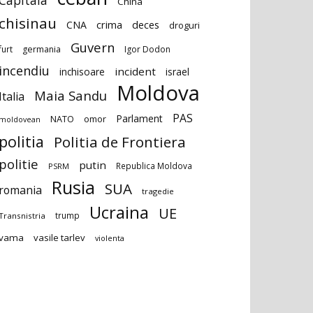
Capitala
China
chisinau
deces
CNA
crima
droguri
Guvern
furt
germania
Igor Dodon
incendiu
incident
inchisoare
israel
Moldova
Maia Sandu
Italia
PAS
Parlament
NATO
omor
moldovean
politia
Politia de Frontiera
politie
putin
Republica Moldova
PSRM
Rusia
SUA
romania
tragedie
Ucraina
UE
trump
Transnistria
vama
vasile tarlev
violenta