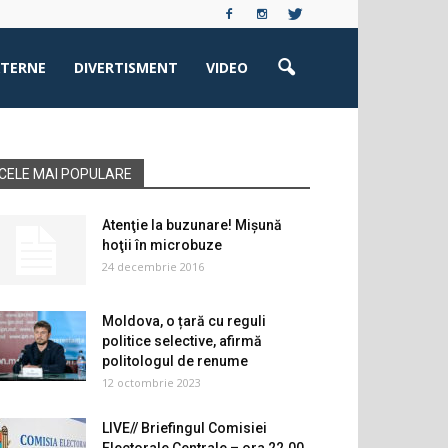
XTERNE
DIVERTISMENT
VIDEO
CELE MAI POPULARE
Atenţie la buzunare! Mişună
hoţii în microbuze
24 decembrie 2016
Moldova, o țară cu reguli
politice selective, afirmă
politologul de renume
12 octombrie 2023
LIVE// Briefingul Comisiei