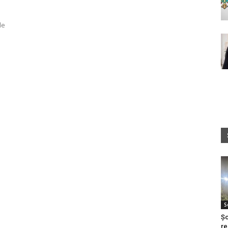
de
S
Șo
re