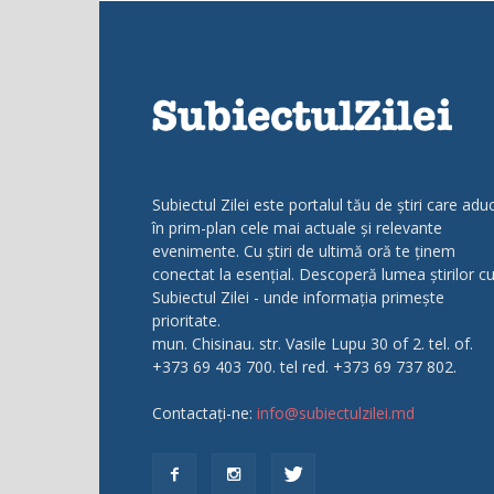
Subiectul Zilei este portalul tău de știri care adu
în prim-plan cele mai actuale și relevante
evenimente. Cu știri de ultimă oră te ținem
conectat la esențial. Descoperă lumea știrilor c
Subiectul Zilei - unde informația primește
prioritate.
mun. Chisinau. str. Vasile Lupu 30 of 2. tel. of.
+373 69 403 700. tel red. +373 69 737 802.
Contactați-ne:
info@subiectulzilei.md