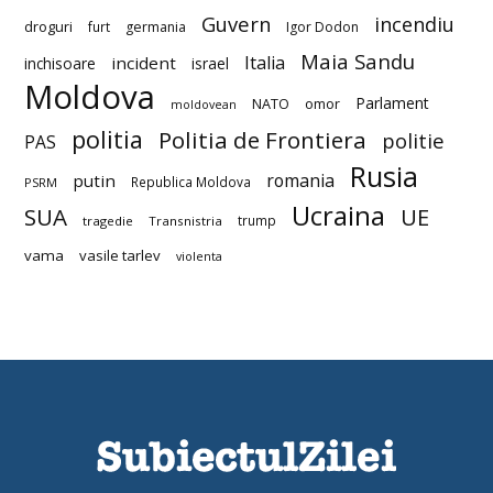
Guvern
incendiu
droguri
furt
germania
Igor Dodon
Maia Sandu
Italia
incident
inchisoare
israel
Moldova
Parlament
NATO
omor
moldovean
politia
Politia de Frontiera
politie
PAS
Rusia
romania
putin
Republica Moldova
PSRM
Ucraina
SUA
UE
trump
tragedie
Transnistria
vama
vasile tarlev
violenta