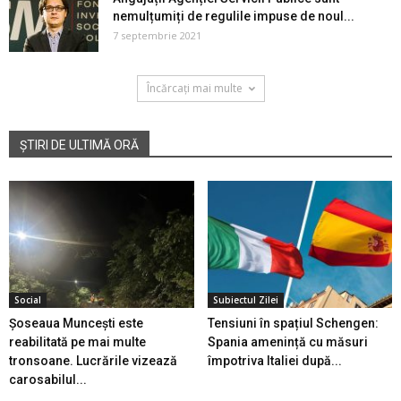
nemulțumiți de regulile impuse de noul...
7 septembrie 2021
Încărcați mai multe
ȘTIRI DE ULTIMĂ ORĂ
Social
Subiectul Zilei
Șoseaua Muncești este
Tensiuni în spațiul Schengen:
reabilitată pe mai multe
Spania amenință cu măsuri
tronsoane. Lucrările vizează
împotriva Italiei după...
carosabilul...