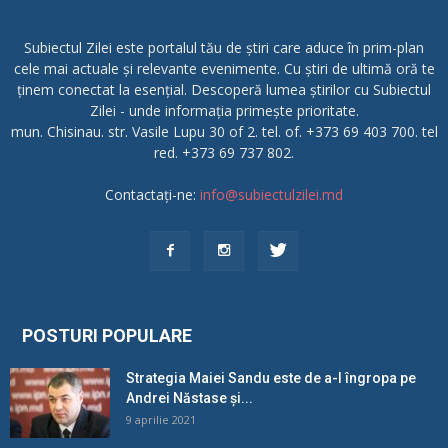
Subiectul Zilei este portalul tău de știri care aduce în prim-plan
cele mai actuale și relevante evenimente. Cu știri de ultimă oră te
ținem conectat la esențial. Descoperă lumea știrilor cu Subiectul
Zilei - unde informația primește prioritate.
mun. Chisinau. str. Vasile Lupu 30 of 2. tel. of. +373 69 403 700. tel
red. +373 69 737 802.
Contactați-ne:
info@subiectulzilei.md
POSTURI POPULARE
Strategia Maiei Sandu este de a-l îngropa pe
Andrei Năstase și...
9 aprilie 2021