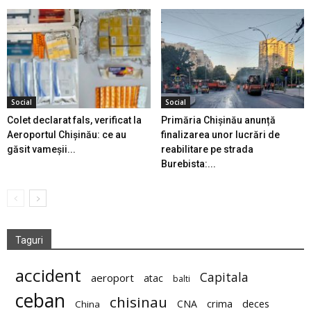
Social
Social
Colet declarat fals, verificat la
Primăria Chișinău anunță
Aeroportul Chișinău: ce au
finalizarea unor lucrări de
găsit vameșii...
reabilitare pe strada
Burebista:...
Taguri
accident
Capitala
aeroport
atac
balti
ceban
chisinau
deces
CNA
crima
China