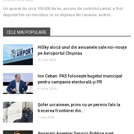
Un aparat de circa 100.000 de lei, ascuns de controlul vamal, a fost
depistat într-un microbuz ce se deplasa din Lituania, având...
CELE MAI POPULARE
HiSky alocă unul din avioanele sale noi-nouțe
pe Aeroportul Chișinău
10 mai 2023
Ion Ceban: PAS folosește bugetul municipal
pentru campanie electorală și PR
6 iunie 2024
Șofer ucrainean, prins cu un permis fals la
trecerea frontierei din...
1 mai 2024
Angajații Agenției Servicii Publice sunt