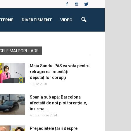
XTERNE
DIVERTISMENT
VIDEO
CELE MAI POPULARE
Maia Sandu: PAS va vota pentru
retragerea imunității
deputaților corupți
1 iulie 2020
Spania sub apă: Barcelona
afectată de noi ploi torențiale,
în urma...
4 noiembrie 2024
Președintele țării despre