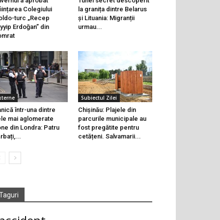
vernul a aprobat
Tunel secret descoperit
ființarea Colegiului
la granița dintre Belarus
ldo-turc „Recep
și Lituania: Migranții
yyip Erdoğan” din
urmau...
omrat
xterne
Subiectul Zilei
nică într-una dintre
Chișinău: Plajele din
le mai aglomerate
parcurile municipale au
ne din Londra: Patru
fost pregătite pentru
rbați,...
cetățeni. Salvamarii...
Taguri