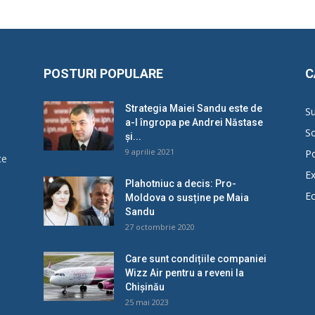
POSTURI POPULARE
C
Strategia Maiei Sandu este de
Su
a-l îngropa pe Andrei Năstase
So
și...
9 aprilie 2021
Po
ce
Ex
Plahotniuc a decis: Pro-
E
Moldova o susține pe Maia
u
Sandu
27 octombrie 2020
Care sunt condițiile companiei
Wizz Air pentru a reveni la
Chișinău
25 mai 2023