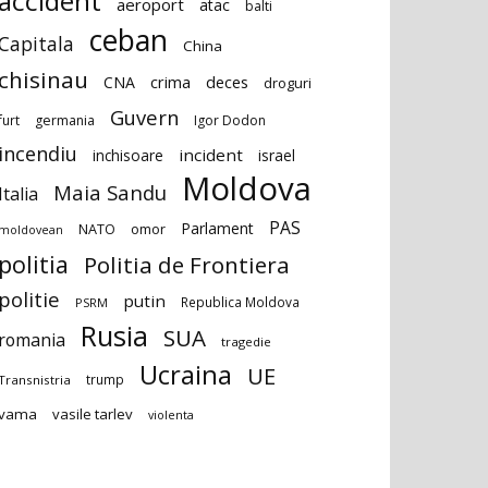
accident
aeroport
atac
balti
ceban
Capitala
China
chisinau
deces
CNA
crima
droguri
Guvern
furt
germania
Igor Dodon
incendiu
incident
inchisoare
israel
Moldova
Maia Sandu
Italia
PAS
Parlament
NATO
omor
moldovean
politia
Politia de Frontiera
politie
putin
Republica Moldova
PSRM
Rusia
SUA
romania
tragedie
Ucraina
UE
trump
Transnistria
vama
vasile tarlev
violenta