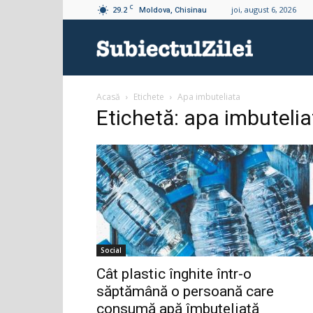
C
29.2
joi, august 6, 2026
Moldova, Chisinau
Subiectul
Acasă
Etichete
Apa imbuteliata
Zilei
Etichetă: apa imbutelia
Social
Cât plastic înghite într-o
săptămână o persoană care
consumă apă îmbuteliată