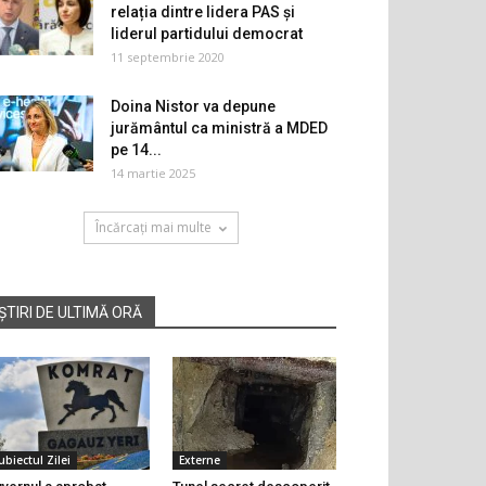
relația dintre lidera PAS și
liderul partidului democrat
11 septembrie 2020
Doina Nistor va depune
jurământul ca ministră a MDED
pe 14...
14 martie 2025
Încărcați mai multe
ȘTIRI DE ULTIMĂ ORĂ
ubiectul Zilei
Externe