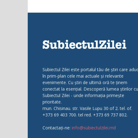
Subiectul Zilei este portalul tău de știri care adu
în prim-plan cele mai actuale și relevante
evenimente. Cu știri de ultimă oră te ținem
conectat la esențial. Descoperă lumea știrilor c
Subiectul Zilei - unde informația primește
prioritate.
mun. Chisinau. str. Vasile Lupu 30 of 2. tel. of.
+373 69 403 700. tel red. +373 69 737 802.
Contactați-ne:
info@subiectulzilei.md