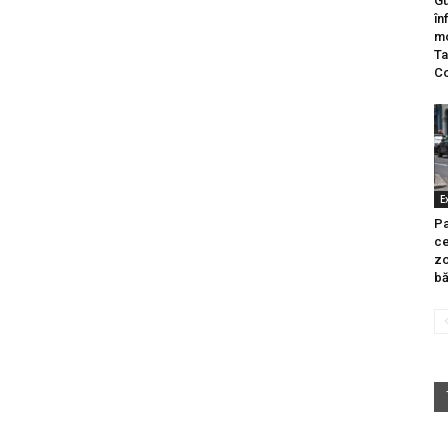
Gu
în
mo
Ta
C
E
Pa
ce
zo
bă