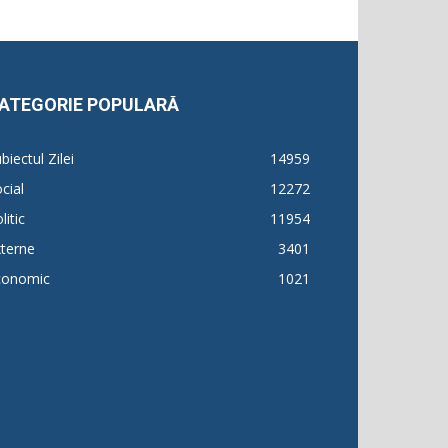
ATEGORIE POPULARĂ
biectul Zilei
14959
cial
12272
litic
11954
terne
3401
conomic
1021