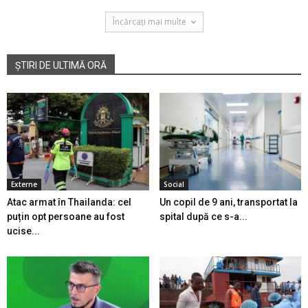
Încărcați mai multe
ȘTIRI DE ULTIMĂ ORĂ
Externe
Social
Atac armat în Thailanda: cel
Un copil de 9 ani, transportat la
puțin opt persoane au fost
spital după ce s-a...
ucise...