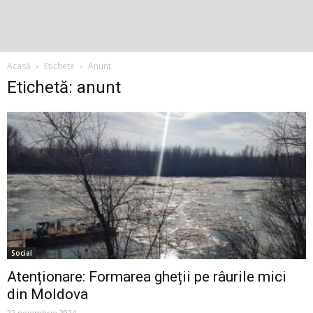
Acasă
Etichete
Anunt
Etichetă: anunt
Social
Atenționare: Formarea gheții pe râurile mici
din Moldova
22 noiembrie 2024