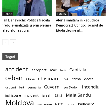
Politic
Externe
Ian Lisnevschi: Politica fiscală
Alertă sanitară în Republica
trebuie analizată și prin prisma
Democrată Congo: focarul de
efectelor asupra...
Ebola devine al...
Taguri
accident
Capitala
aeroport
atac
balti
ceban
chisinau
deces
CNA
crima
China
Guvern
incendiu
droguri
furt
germania
Igor Dodon
Maia Sandu
Italia
incident
inchisoare
israel
Moldova
Parlament
NATO
omor
moldovean