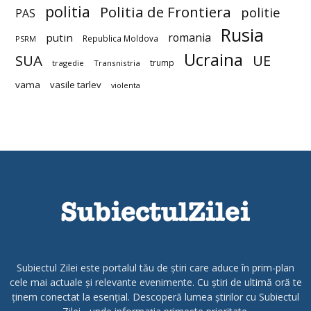
politia
Politia de Frontiera
politie
PAS
Rusia
romania
putin
Republica Moldova
PSRM
Ucraina
SUA
UE
trump
tragedie
Transnistria
vama
vasile tarlev
violenta
Subiectul Zilei este portalul tău de știri care aduce în prim-plan
cele mai actuale și relevante evenimente. Cu știri de ultimă oră te
ținem conectat la esențial. Descoperă lumea știrilor cu Subiectul