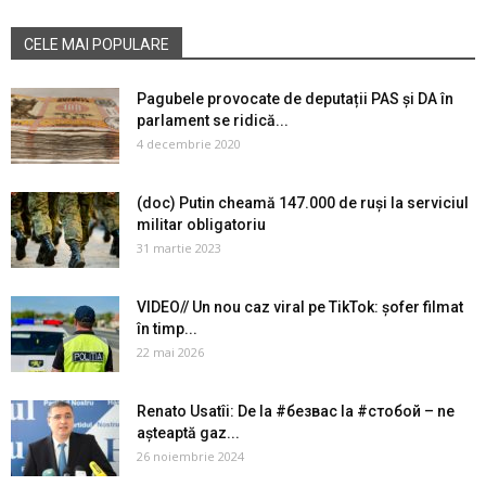
CELE MAI POPULARE
Pagubele provocate de deputații PAS și DA în
parlament se ridică...
4 decembrie 2020
(doc) Putin cheamă 147.000 de ruși la serviciul
militar obligatoriu
31 martie 2023
VIDEO// Un nou caz viral pe TikTok: șofer filmat
în timp...
22 mai 2026
Renato Usatîi: De la #безвас la #стобой – ne
așteaptă gaz...
26 noiembrie 2024