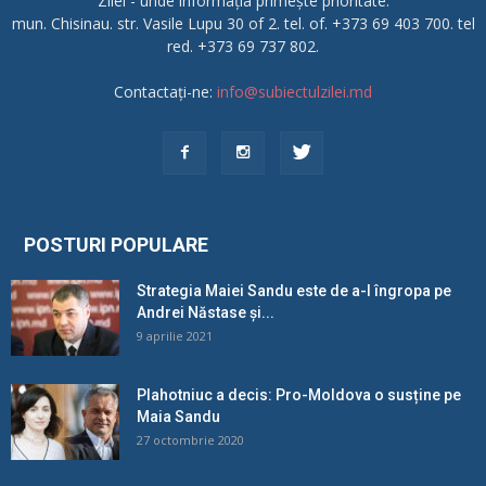
Zilei - unde informația primește prioritate.
mun. Chisinau. str. Vasile Lupu 30 of 2. tel. of. +373 69 403 700. tel
red. +373 69 737 802.
Contactați-ne:
info@subiectulzilei.md
POSTURI POPULARE
Strategia Maiei Sandu este de a-l îngropa pe
Andrei Năstase și...
9 aprilie 2021
Plahotniuc a decis: Pro-Moldova o susține pe
Maia Sandu
27 octombrie 2020