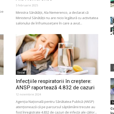
5 februarie 2025
 pe
Ministra Sănătății, Ala Nemerenco, a declarat că
Ministerul Sănătății nu are nicio legătură cu activitatea
salonului de înfrumusețare în care a avut...
Social
Infecțiile respiratorii în creștere:
ANSP raportează 4.832 de cazuri
12 noiembrie 2024
Agenția Națională pentru Sănătatea Publică (ANSP)
S
atenționează că pe parcursul săptămânii trecute au
Co
fost înregistrate 4.832 de cazuri de infecții ale căilor...
lo