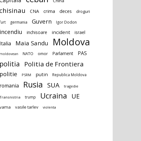
Capitala
China
chisinau
deces
CNA
crima
droguri
Guvern
furt
germania
Igor Dodon
incendiu
incident
inchisoare
israel
Moldova
Maia Sandu
Italia
PAS
Parlament
NATO
omor
moldovean
politia
Politia de Frontiera
politie
putin
Republica Moldova
PSRM
Rusia
SUA
romania
tragedie
Ucraina
UE
trump
Transnistria
vama
vasile tarlev
violenta