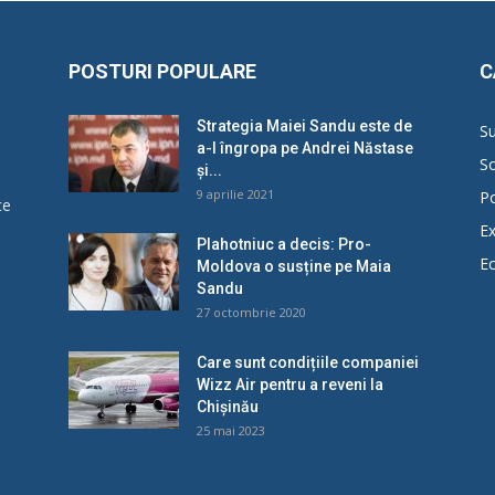
POSTURI POPULARE
C
Strategia Maiei Sandu este de
Su
a-l îngropa pe Andrei Năstase
So
și...
9 aprilie 2021
Po
ce
Ex
Plahotniuc a decis: Pro-
E
Moldova o susține pe Maia
u
Sandu
27 octombrie 2020
Care sunt condițiile companiei
Wizz Air pentru a reveni la
Chișinău
25 mai 2023