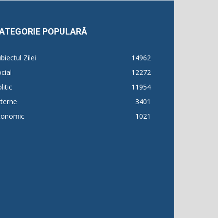
ATEGORIE POPULARĂ
biectul Zilei
14962
cial
12272
litic
11954
terne
3401
conomic
1021