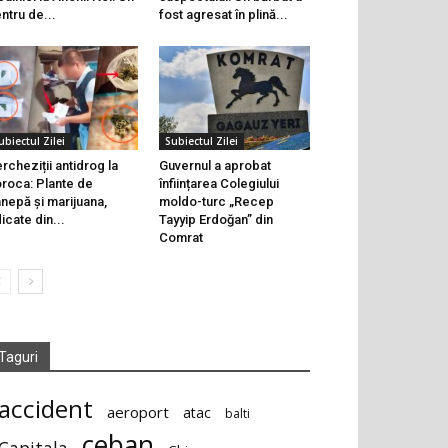
ntru de...
fost agresat în plină...
ubiectul Zilei
Subiectul Zilei
rcheziții antidrog la
Guvernul a aprobat
roca: Plante de
înființarea Colegiului
nepă și marijuana,
moldo-turc „Recep
dicate din...
Tayyip Erdoğan” din
Comrat
Taguri
accident
aeroport
atac
balti
ceban