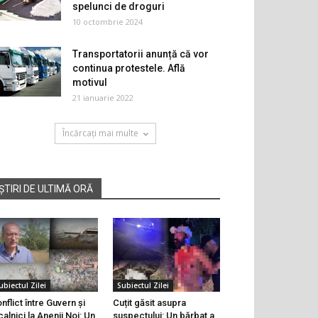
spelunci de droguri
10 octombrie 2024
Transportatorii anunță că vor
continua protestele. Află
motivul
21 ianuarie 2022
Încărcați mai multe
ȘTIRI DE ULTIMĂ ORĂ
ubiectul Zilei
Subiectul Zilei
nflict între Guvern și
Cuțit găsit asupra
calnici la Anenii Noi: Un
suspectului: Un bărbat a