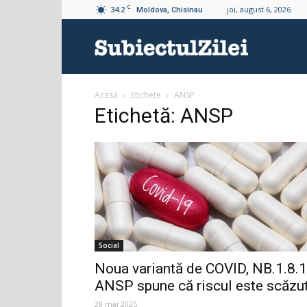
C
34.2
joi, august 6, 2026
Moldova, Chisinau
Subiectul
Acasă
Etichete
ANSP
Zilei
Etichetă: ANSP
Social
Noua variantă de COVID, NB.1.8.1
ANSP spune că riscul este scăzu
28 mai 2025