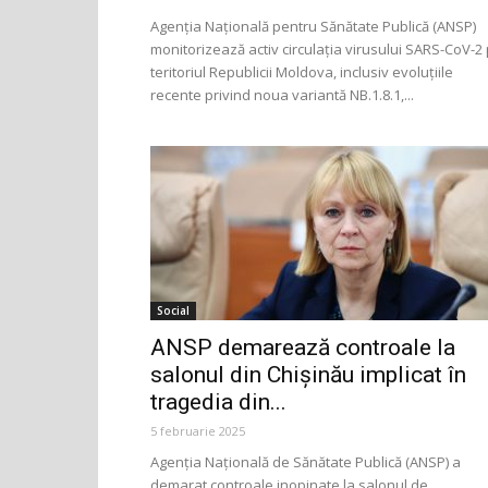
Agenția Națională pentru Sănătate Publică (ANSP)
monitorizează activ circulația virusului SARS-CoV-2
teritoriul Republicii Moldova, inclusiv evoluțiile
recente privind noua variantă NB.1.8.1,...
Social
ANSP demarează controale la
salonul din Chișinău implicat în
tragedia din...
5 februarie 2025
Agenția Națională de Sănătate Publică (ANSP) a
demarat controale inopinate la salonul de