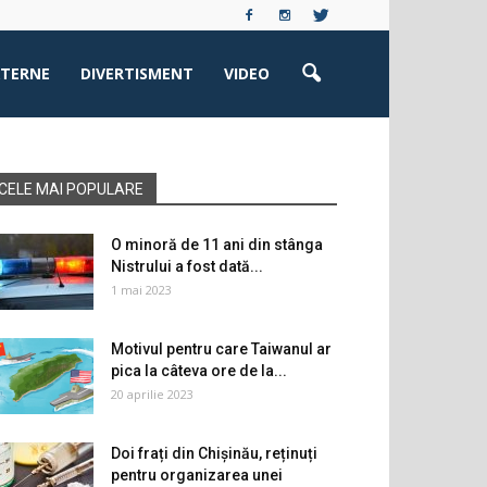
XTERNE
DIVERTISMENT
VIDEO
CELE MAI POPULARE
O minoră de 11 ani din stânga
Nistrului a fost dată...
1 mai 2023
Motivul pentru care Taiwanul ar
pica la câteva ore de la...
20 aprilie 2023
Doi frați din Chișinău, reținuți
pentru organizarea unei