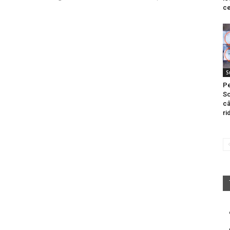
ce
l
S
Pe
So
câ
ri