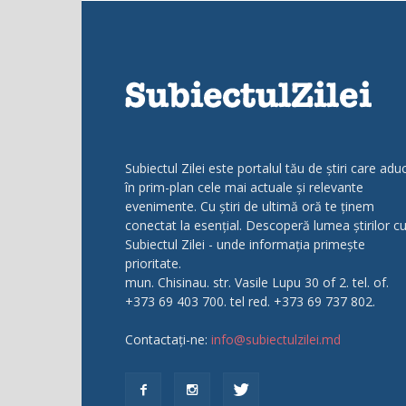
Subiectul Zilei este portalul tău de știri care adu
în prim-plan cele mai actuale și relevante
evenimente. Cu știri de ultimă oră te ținem
conectat la esențial. Descoperă lumea știrilor c
Subiectul Zilei - unde informația primește
prioritate.
mun. Chisinau. str. Vasile Lupu 30 of 2. tel. of.
+373 69 403 700. tel red. +373 69 737 802.
Contactați-ne:
info@subiectulzilei.md