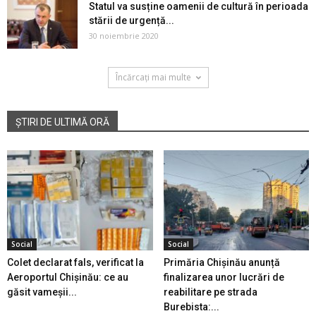
Statul va susține oamenii de cultură în perioada
stării de urgență...
30 noiembrie 2020
Încărcați mai multe
ȘTIRI DE ULTIMĂ ORĂ
Social
Social
Colet declarat fals, verificat la
Primăria Chișinău anunță
Aeroportul Chișinău: ce au
finalizarea unor lucrări de
găsit vameșii...
reabilitare pe strada
Burebista:...