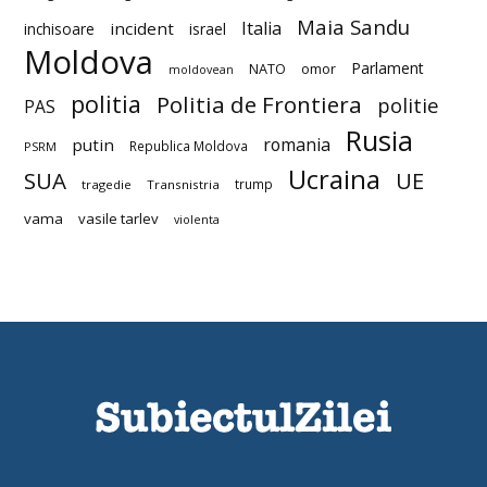
Maia Sandu
Italia
incident
inchisoare
israel
Moldova
Parlament
NATO
omor
moldovean
politia
Politia de Frontiera
politie
PAS
Rusia
romania
putin
Republica Moldova
PSRM
Ucraina
SUA
UE
trump
tragedie
Transnistria
vama
vasile tarlev
violenta