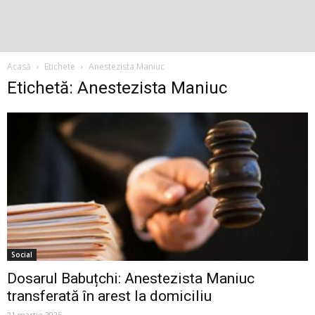
Acasă
Etichete
Anestezista Maniuc
Etichetă: Anestezista Maniuc
Social
Dosarul Babuțchi: Anestezista Maniuc
transferată în arest la domiciliu
21 martie 2025