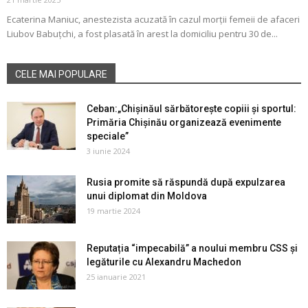
Ecaterina Maniuc, anestezista acuzată în cazul morții femeii de afaceri
Liubov Babuțchi, a fost plasată în arest la domiciliu pentru 30 de...
CELE MAI POPULARE
Ceban:„Chișinăul sărbătorește copiii și sportul:
Primăria Chișinău organizează evenimente
speciale”
3 iunie 2024
Rusia promite să răspundă după expulzarea
unui diplomat din Moldova
19 martie 2024
Reputația “impecabilă” a noului membru CSS și
legăturile cu Alexandru Machedon
25 ianuarie 2021