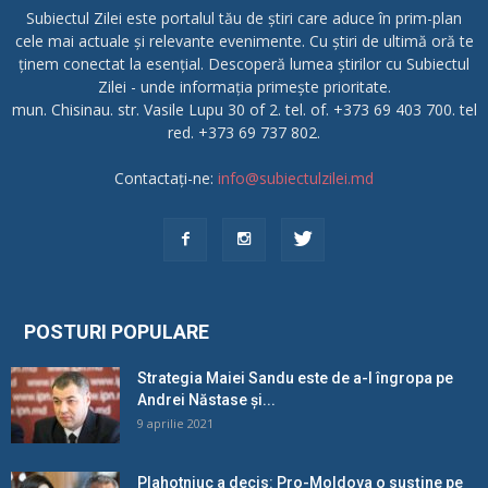
Subiectul Zilei este portalul tău de știri care aduce în prim-plan
cele mai actuale și relevante evenimente. Cu știri de ultimă oră te
ținem conectat la esențial. Descoperă lumea știrilor cu Subiectul
Zilei - unde informația primește prioritate.
mun. Chisinau. str. Vasile Lupu 30 of 2. tel. of. +373 69 403 700. tel
red. +373 69 737 802.
Contactați-ne:
info@subiectulzilei.md
POSTURI POPULARE
Strategia Maiei Sandu este de a-l îngropa pe
Andrei Năstase și...
9 aprilie 2021
Plahotniuc a decis: Pro-Moldova o susține pe