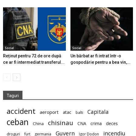
Social
Social
Reținut pentru 72 de ore după
Un bărbat ar fi intrat într-o
ce ar fi intermediat transferul...
gospodărie pentru a bea vin,...
Taguri
accident
Capitala
aeroport
atac
balti
ceban
chisinau
deces
CNA
crima
China
Guvern
incendiu
droguri
furt
germania
Igor Dodon