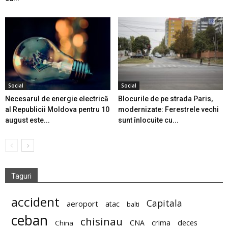
Social
Social
Necesarul de energie electrică
Blocurile de pe strada Paris,
al Republicii Moldova pentru 10
modernizate: Ferestrele vechi
august este...
sunt înlocuite cu...
Taguri
accident
Capitala
aeroport
atac
balti
ceban
chisinau
deces
CNA
crima
China