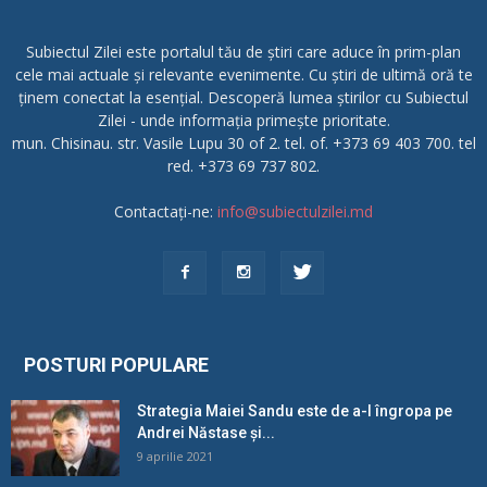
Subiectul Zilei este portalul tău de știri care aduce în prim-plan
cele mai actuale și relevante evenimente. Cu știri de ultimă oră te
ținem conectat la esențial. Descoperă lumea știrilor cu Subiectul
Zilei - unde informația primește prioritate.
mun. Chisinau. str. Vasile Lupu 30 of 2. tel. of. +373 69 403 700. tel
red. +373 69 737 802.
Contactați-ne:
info@subiectulzilei.md
POSTURI POPULARE
Strategia Maiei Sandu este de a-l îngropa pe
Andrei Năstase și...
9 aprilie 2021