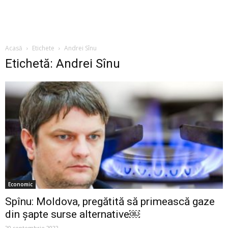
Acasă
Etichete
Andrei Sînu
Etichetă: Andrei Sînu
Economic
Spînu: Moldova, pregătită să primească gaze
din șapte surse alternative￼
20 septembrie 2022