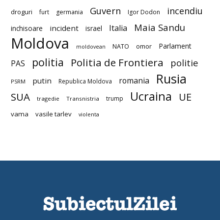
Guvern
incendiu
droguri
furt
germania
Igor Dodon
Maia Sandu
Italia
incident
inchisoare
israel
Moldova
Parlament
NATO
omor
moldovean
politia
Politia de Frontiera
politie
PAS
Rusia
romania
putin
Republica Moldova
PSRM
Ucraina
SUA
UE
trump
tragedie
Transnistria
vama
vasile tarlev
violenta