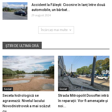
Accident la Fălești: Ciocnire în lanț între două
automobile, un bărbat...
29 august 2024
Încărcați mai multe
ȘTIRI DE ULTIMĂ ORĂ
Social
Social
Seceta hidrologică se
Strada Mitropolit Dosoftei intră
agravează: Nivelul lacului
în reparații: Vor fi amenajate și
Novodnistrovsk a mai scăzut
noi...
cu...