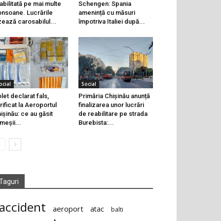
abilitată pe mai multe
Schengen: Spania
onsoane. Lucrările
amenință cu măsuri
zează carosabilul...
împotriva Italiei după...
ocial
Social
let declarat fals,
Primăria Chișinău anunță
rificat la Aeroportul
finalizarea unor lucrări
ișinău: ce au găsit
de reabilitare pe strada
meșii...
Burebista:...
Taguri
accident
aeroport
atac
balti