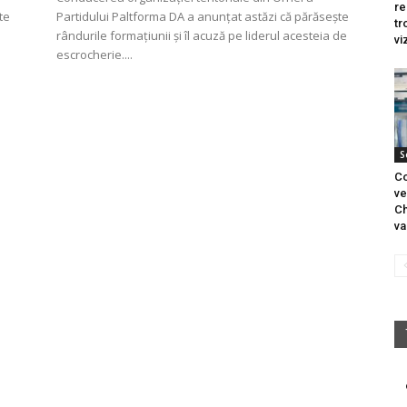
re
te
Partidului Paltforma DA a anunțat astăzi că părăsește
tr
rândurile formațiunii și îl acuză pe liderul acesteia de
vi
escrocherie....
S
Co
ve
Ch
va