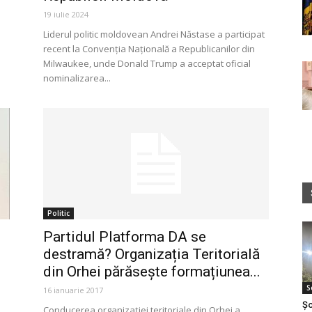
19 iulie 2024
e
Liderul politic moldovean Andrei Năstase a participat
recent la Convenția Națională a Republicanilor din
Milwaukee, unde Donald Trump a acceptat oficial
nominalizarea...
Politic
Partidul Platforma DA se
destramă? Organizația Teritorială
din Orhei părăsește formațiunea...
S
16 ianuarie 2017
Șo
Conducerea organizației teritoriale din Orhei a