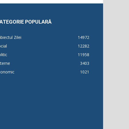
ATEGORIE POPULARĂ
biectul Zilei
14972
cial
12282
litic
11958
terne
3403
conomic
1021