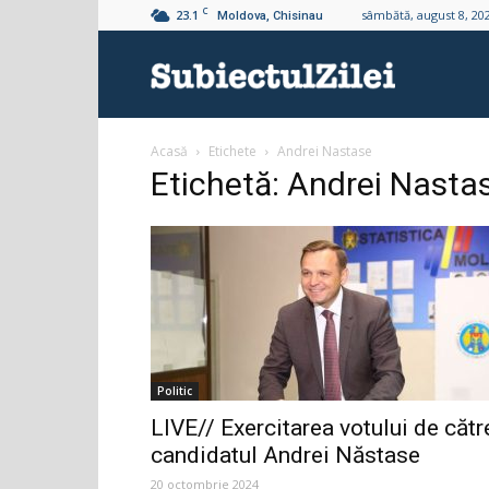
C
23.1
sâmbătă, august 8, 20
Moldova, Chisinau
Subiectul
Acasă
Etichete
Andrei Nastase
Zilei
Etichetă: Andrei Nasta
Politic
LIVE// Exercitarea votului de cătr
candidatul Andrei Năstase
20 octombrie 2024