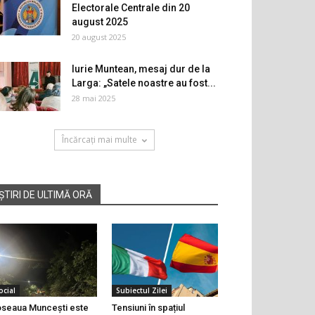
Electorale Centrale din 20
august 2025
20 august 2025
Iurie Muntean, mesaj dur de la
Larga: „Satele noastre au fost...
28 mai 2025
Încărcați mai multe
ȘTIRI DE ULTIMĂ ORĂ
ocial
Subiectul Zilei
seaua Muncești este
Tensiuni în spațiul