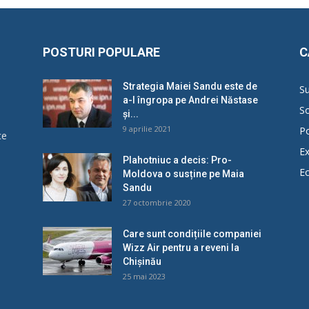
POSTURI POPULARE
C
Strategia Maiei Sandu este de
Su
a-l îngropa pe Andrei Năstase
So
și...
9 aprilie 2021
Po
ce
Ex
Plahotniuc a decis: Pro-
E
Moldova o susține pe Maia
u
Sandu
27 octombrie 2020
Care sunt condițiile companiei
Wizz Air pentru a reveni la
Chișinău
25 mai 2023