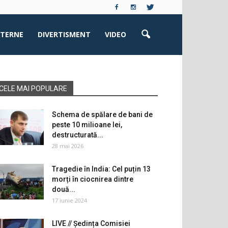
XTERNE
DIVERTISMENT
VIDEO
CELE MAI POPULARE
Schema de spălare de bani de
peste 10 milioane lei,
destructurată...
28 mai 2026
Tragedie în India: Cel puțin 13
morți în ciocnirea dintre
două...
17 iunie 2024
LIVE // Ședința Comisiei