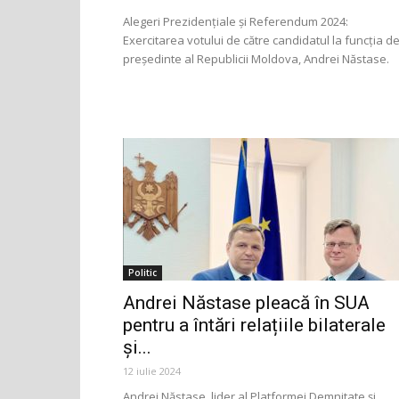
Alegeri Prezidențiale și Referendum 2024:
Exercitarea votului de către candidatul la funcția d
președinte al Republicii Moldova, Andrei Năstase.
Politic
Andrei Năstase pleacă în SUA
pentru a întări relațiile bilaterale
și...
12 iulie 2024
Andrei Năstase, lider al Platformei Demnitate și