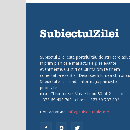
Subiectul Zilei este portalul tău de știri care adu
în prim-plan cele mai actuale și relevante
evenimente. Cu știri de ultimă oră te ținem
conectat la esențial. Descoperă lumea știrilor c
Subiectul Zilei - unde informația primește
prioritate.
mun. Chisinau. str. Vasile Lupu 30 of 2. tel. of.
+373 69 403 700. tel red. +373 69 737 802.
Contactați-ne:
info@subiectulzilei.md