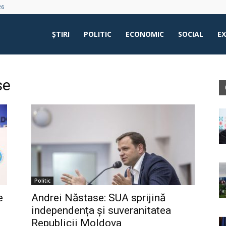
26
ŞTIRI
POLITIC
ECONOMIC
SOCIAL
E
se
Politic
e
Andrei Năstase: SUA sprijină
independența și suveranitatea
Republicii Moldova