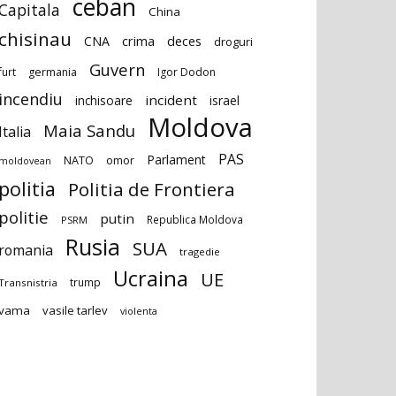
ceban
Capitala
China
chisinau
deces
CNA
crima
droguri
Guvern
furt
germania
Igor Dodon
incendiu
incident
inchisoare
israel
Moldova
Maia Sandu
Italia
PAS
Parlament
NATO
omor
moldovean
politia
Politia de Frontiera
politie
putin
Republica Moldova
PSRM
Rusia
SUA
romania
tragedie
Ucraina
UE
trump
Transnistria
vama
vasile tarlev
violenta