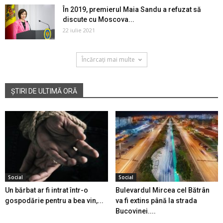
În 2019, premierul Maia Sandu a refuzat să
discute cu Moscova...
22 iulie 2021
Încărcați mai multe
ȘTIRI DE ULTIMĂ ORĂ
Social
Social
Un bărbat ar fi intrat într-o
Bulevardul Mircea cel Bătrân
gospodărie pentru a bea vin,...
va fi extins până la strada
Bucovinei....