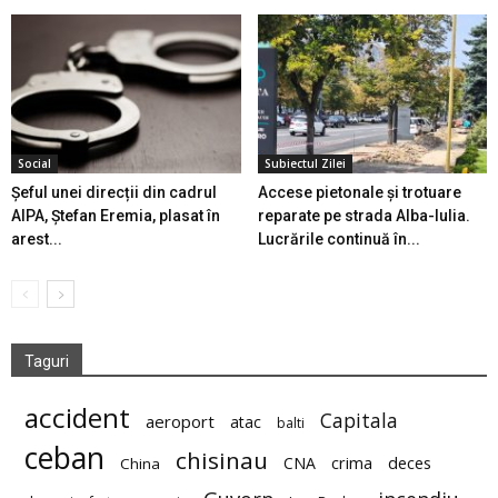
Social
Subiectul Zilei
Șeful unei direcții din cadrul
Accese pietonale și trotuare
AIPA, Ștefan Eremia, plasat în
reparate pe strada Alba-Iulia.
arest...
Lucrările continuă în...
Taguri
accident
Capitala
aeroport
atac
balti
ceban
chisinau
deces
CNA
crima
China