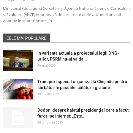
Ministerul Educației și Cercetării și Agenția Națională pentru Curriculum
și Evaluare (ANCE) informează despre rezultatele anchetei privind
apariția în spațiul online, în...
CELE MAI POPULARE
În varianta actuală a proiectului legii ONG-
urilor, PSRM nu-și va da...
29 mai 2020
Transport special organizat la Chișinău pentru
sărbătorile pascale: călătorii gratuite
10 aprilie 2026
Dodon, despre halatul prezidențial care a făcut
furori pe internet: „Este...
25 ianuarie 2017