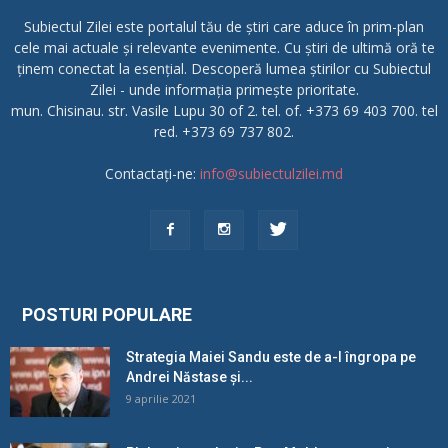
Subiectul Zilei este portalul tău de știri care aduce în prim-plan
cele mai actuale și relevante evenimente. Cu știri de ultimă oră te
ținem conectat la esențial. Descoperă lumea știrilor cu Subiectul
Zilei - unde informația primește prioritate.
mun. Chisinau. str. Vasile Lupu 30 of 2. tel. of. +373 69 403 700. tel
red. +373 69 737 802.
Contactați-ne:
info@subiectulzilei.md
POSTURI POPULARE
Strategia Maiei Sandu este de a-l îngropa pe
Andrei Năstase și...
9 aprilie 2021