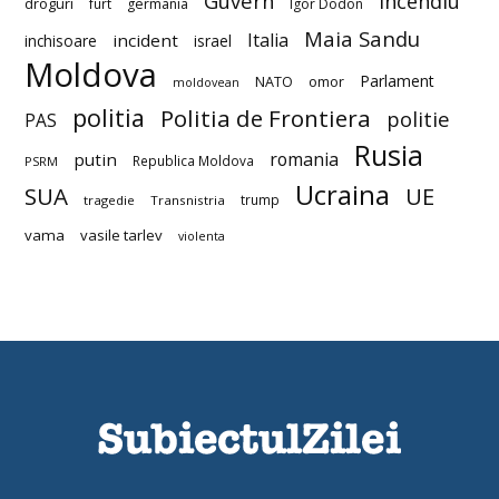
Guvern
incendiu
droguri
furt
germania
Igor Dodon
Maia Sandu
Italia
incident
inchisoare
israel
Moldova
Parlament
NATO
omor
moldovean
politia
Politia de Frontiera
politie
PAS
Rusia
romania
putin
Republica Moldova
PSRM
Ucraina
SUA
UE
trump
tragedie
Transnistria
vama
vasile tarlev
violenta