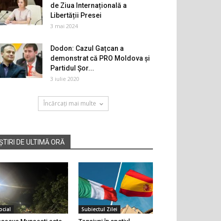
de Ziua Internațională a
Libertății Presei
3 mai 2024
Dodon: Cazul Gațcan a
demonstrat că PRO Moldova și
Partidul Șor...
3 iulie 2020
Încărcați mai multe
ȘTIRI DE ULTIMĂ ORĂ
ocial
Subiectul Zilei