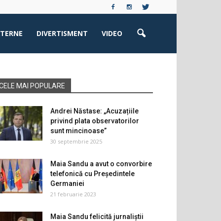
XTERNE
DIVERTISMENT
VIDEO
CELE MAI POPULARE
Andrei Năstase: „Acuzațiile
privind plata observatorilor
sunt mincinoase”
30 septembrie 2025
Maia Sandu a avut o convorbire
telefonică cu Președintele
Germaniei
21 februarie 2023
Maia Sandu felicită jurnaliștii