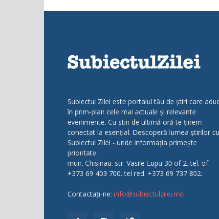
Subiectul Zilei este portalul tău de știri care adu
în prim-plan cele mai actuale și relevante
evenimente. Cu știri de ultimă oră te ținem
conectat la esențial. Descoperă lumea știrilor c
Subiectul Zilei - unde informația primește
prioritate.
mun. Chisinau. str. Vasile Lupu 30 of 2. tel. of.
+373 69 403 700. tel red. +373 69 737 802.
Contactați-ne:
info@subiectulzilei.md