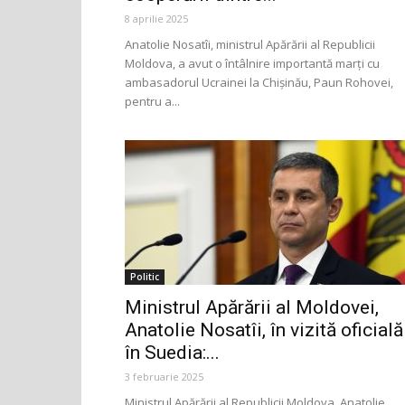
8 aprilie 2025
Anatolie Nosatîi, ministrul Apărării al Republicii
Moldova, a avut o întâlnire importantă marți cu
ambasadorul Ucrainei la Chișinău, Paun Rohovei,
pentru a...
Politic
Ministrul Apărării al Moldovei,
Anatolie Nosatîi, în vizită oficială
în Suedia:...
3 februarie 2025
Ministrul Apărării al Republicii Moldova, Anatolie