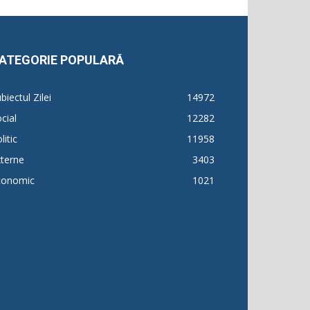
ATEGORIE POPULARĂ
biectul Zilei
14972
cial
12282
litic
11958
terne
3403
conomic
1021