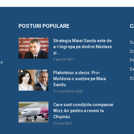
POSTURI POPULARE
C
Strategia Maiei Sandu este de
Su
a-l îngropa pe Andrei Năstase
So
și...
9 aprilie 2021
Po
ce
Ex
Plahotniuc a decis: Pro-
E
Moldova o susține pe Maia
u
Sandu
27 octombrie 2020
Care sunt condițiile companiei
Wizz Air pentru a reveni la
Chișinău
25 mai 2023