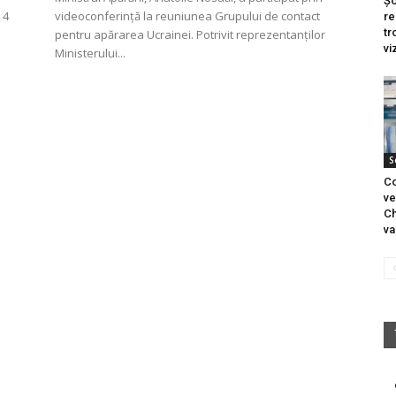
Șo
 4
videoconferință la reuniunea Grupului de contact
re
tr
pentru apărarea Ucrainei. Potrivit reprezentanților
vi
Ministerului...
S
Co
ve
Ch
va