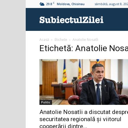
C
29.8
sâmbătă, august 8, 20
Moldova, Chisinau
Subiectul
Acasă
Etichete
Anatolie Nosatîi
Zilei
Etichetă: Anatolie Nosa
Politic
Anatolie Nosatîi a discutat despr
securitatea regională și viitorul
cooperării dintre...