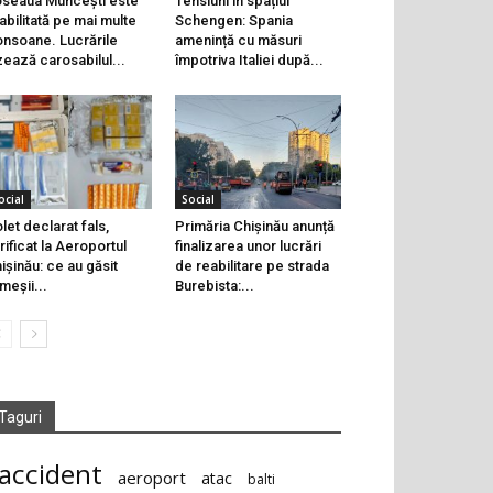
seaua Muncești este
Tensiuni în spațiul
abilitată pe mai multe
Schengen: Spania
onsoane. Lucrările
amenință cu măsuri
zează carosabilul...
împotriva Italiei după...
ocial
Social
let declarat fals,
Primăria Chișinău anunță
rificat la Aeroportul
finalizarea unor lucrări
ișinău: ce au găsit
de reabilitare pe strada
meșii...
Burebista:...
Taguri
accident
aeroport
atac
balti