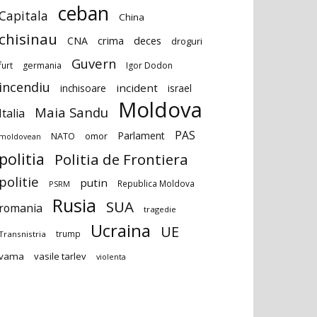
ceban
Capitala
China
chisinau
deces
CNA
crima
droguri
Guvern
furt
germania
Igor Dodon
incendiu
incident
inchisoare
israel
Moldova
Maia Sandu
Italia
PAS
Parlament
NATO
omor
moldovean
politia
Politia de Frontiera
politie
putin
Republica Moldova
PSRM
Rusia
SUA
romania
tragedie
Ucraina
UE
trump
Transnistria
vama
vasile tarlev
violenta