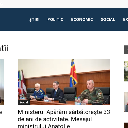
26
ŞTIRI
POLITIC
ECONOMIC
SOCIAL
E
tîi
Social
e
Ministerul Apărării sărbătorește 33
de ani de activitate. Mesajul
ministrului Anatolie...