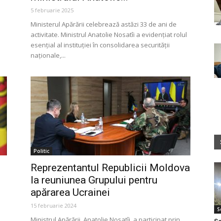
5 februarie 2025
Ministerul Apărării celebrează astăzi 33 de ani de
activitate. Ministrul Anatolie Nosatîi a evidențiat rolul
esențial al instituției în consolidarea securității
naționale,...
Politic
Reprezentantul Republicii Moldova
la reuniunea Grupului pentru
apărarea Ucrainei
15 februarie 2024
S
Ministrul Apărării, Anatolie Nosatîi, a participat prin