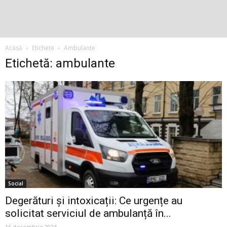
Acasă
Etichete
Ambulante
Etichetă: ambulante
Social
Degerături și intoxicații: Ce urgențe au
solicitat serviciul de ambulanță în...
16 decembrie 2024