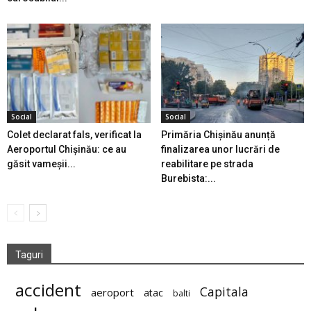
Social
Social
Colet declarat fals, verificat la
Primăria Chișinău anunță
Aeroportul Chișinău: ce au
finalizarea unor lucrări de
găsit vameșii...
reabilitare pe strada
Burebista:...
Taguri
accident
Capitala
aeroport
atac
balti