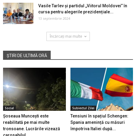
Vasile Tarlev și partidul „Viitorul Moldovei” în
cursa pentru alegerile prezidențiale...
13 septembrie 2024
Încărcați mai multe
ȘTIRI DE ULTIMĂ ORĂ
Social
Subiectul Zilei
Șoseaua Muncești este
Tensiuni în spațiul Schengen:
reabilitată pe mai multe
Spania amenință cu măsuri
tronsoane. Lucrările vizează
împotriva Italiei după...
carosabilul...