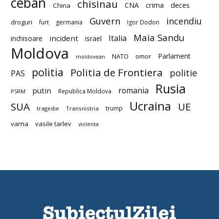
ceban
chisinau
deces
CNA
crima
China
Guvern
incendiu
droguri
furt
germania
Igor Dodon
Maia Sandu
Italia
incident
inchisoare
israel
Moldova
Parlament
NATO
omor
moldovean
politia
Politia de Frontiera
politie
PAS
Rusia
romania
putin
Republica Moldova
PSRM
Ucraina
SUA
UE
trump
tragedie
Transnistria
vama
vasile tarlev
violenta