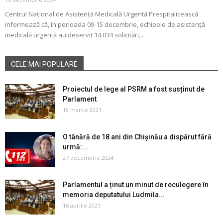
Centrul Național de Asistență Medicală Urgentă Prespitalicească
informează că, în perioada 09-15 decembrie, echipele de asistență
medicală urgentă au deservit 14.034 solicitări,...
CELE MAI POPULARE
Proiectul de lege al PSRM a fost susținut de
Parlament
18 martie 2021
O tânără de 18 ani din Chișinău a dispărut fără
urmă:...
27 decembrie 2024
Parlamentul a ținut un minut de reculegere în
memoria deputatului Ludmila...
16 aprilie 2021