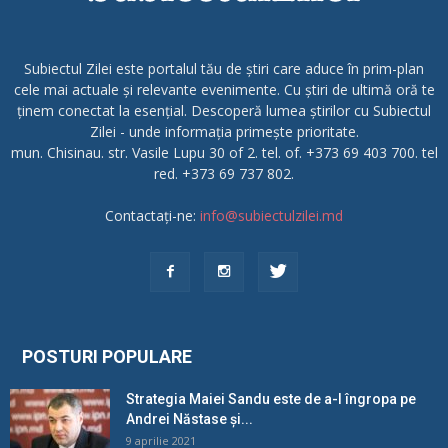
Subiectul Zilei este portalul tău de știri care aduce în prim-plan
cele mai actuale și relevante evenimente. Cu știri de ultimă oră te
ținem conectat la esențial. Descoperă lumea știrilor cu Subiectul
Zilei - unde informația primește prioritate.
mun. Chisinau. str. Vasile Lupu 30 of 2. tel. of. +373 69 403 700. tel
red. +373 69 737 802.
Contactați-ne:
info@subiectulzilei.md
POSTURI POPULARE
Strategia Maiei Sandu este de a-l îngropa pe
Andrei Năstase și...
9 aprilie 2021