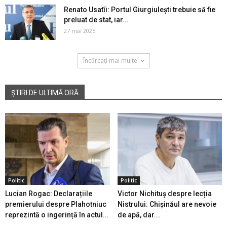
Renato Usatîi: Portul Giurgiulești trebuie să fie
preluat de stat, iar...
27 mai 2025
Încărcați mai multe
ȘTIRI DE ULTIMĂ ORĂ
Politic
Politic
Lucian Rogac: Declarațiile
Victor Nichituș despre lecția
premierului despre Plahotniuc
Nistrului: Chișinăul are nevoie
reprezintă o ingerință în actul...
de apă, dar...