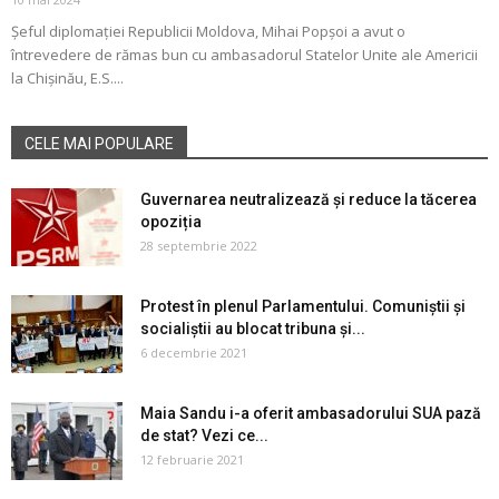
Șeful diplomației Republicii Moldova, Mihai Popșoi a avut o
întrevedere de rămas bun cu ambasadorul Statelor Unite ale Americii
la Chișinău, E.S....
CELE MAI POPULARE
Guvernarea neutralizează și reduce la tăcerea
opoziția
28 septembrie 2022
Protest în plenul Parlamentului. Comuniștii și
socialiștii au blocat tribuna și...
6 decembrie 2021
Maia Sandu i-a oferit ambasadorului SUA pază
de stat? Vezi ce...
12 februarie 2021