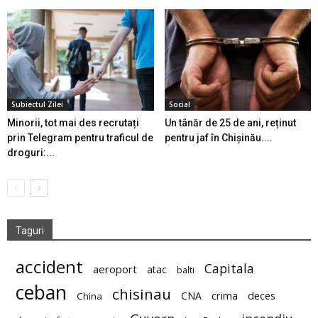
Subiectul Zilei
Social
Minorii, tot mai des recrutați
Un tânăr de 25 de ani, reținut
prin Telegram pentru traficul de
pentru jaf în Chișinău....
droguri:...
Taguri
accident
Capitala
aeroport
atac
balti
ceban
chisinau
deces
CNA
crima
China