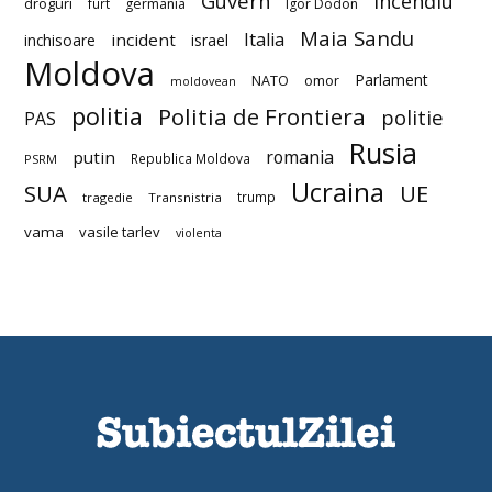
Guvern
incendiu
droguri
furt
germania
Igor Dodon
Maia Sandu
Italia
incident
inchisoare
israel
Moldova
Parlament
NATO
omor
moldovean
politia
Politia de Frontiera
politie
PAS
Rusia
romania
putin
Republica Moldova
PSRM
Ucraina
SUA
UE
trump
tragedie
Transnistria
vama
vasile tarlev
violenta