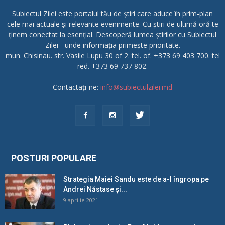
Subiectul Zilei este portalul tău de știri care aduce în prim-plan
cele mai actuale și relevante evenimente. Cu știri de ultimă oră te
ținem conectat la esențial. Descoperă lumea știrilor cu Subiectul
Zilei - unde informația primește prioritate.
mun. Chisinau. str. Vasile Lupu 30 of 2. tel. of. +373 69 403 700. tel
red. +373 69 737 802.
Contactați-ne:
info@subiectulzilei.md
POSTURI POPULARE
Strategia Maiei Sandu este de a-l îngropa pe
Andrei Năstase și...
9 aprilie 2021