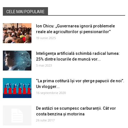
CELE MAI POPULARE
Ion Chicu: „Guvernarea ignoră problemele
reale ale agricultorilor și pensionarilor”
19 iunie 2025
Inteligența artificială schimbă radical lumea:
25% dintre locurile de muncă vor...
5 mai 2023
“La prima cotitură își vor șterge papucii de noi”.
Un vlogger...
16 septembrie 2020
De astăzi se scumpesc carburanții. Cât vor
costa benzina și motorina
26 iulie 2017