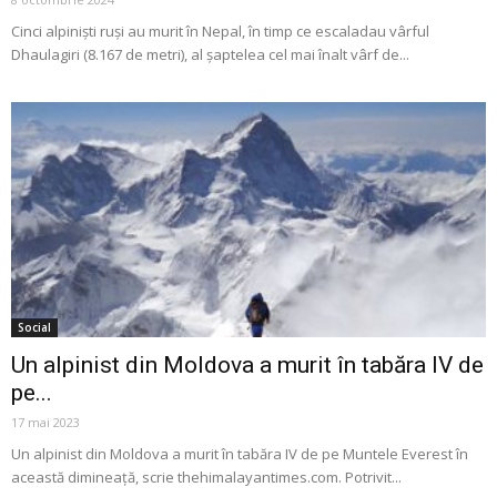
Cinci alpiniști ruşi au murit în Nepal, în timp ce escaladau vârful
Dhaulagiri (8.167 de metri), al şaptelea cel mai înalt vârf de...
Social
Un alpinist din Moldova a murit în tabăra IV de
pe...
17 mai 2023
Un alpinist din Moldova a murit în tabăra IV de pe Muntele Everest în
această dimineață, scrie thehimalayantimes.com. Potrivit...