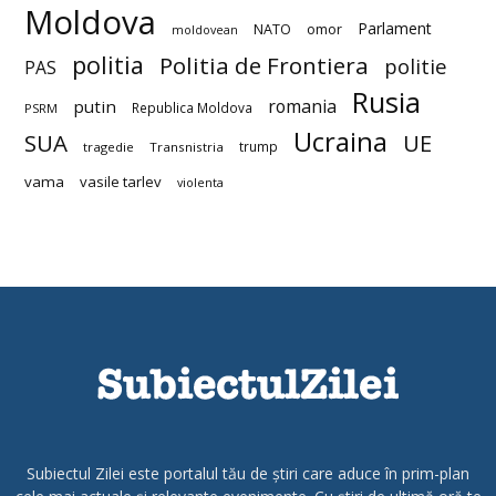
Moldova
Parlament
NATO
omor
moldovean
politia
Politia de Frontiera
politie
PAS
Rusia
romania
putin
Republica Moldova
PSRM
Ucraina
SUA
UE
trump
tragedie
Transnistria
vama
vasile tarlev
violenta
Subiectul Zilei este portalul tău de știri care aduce în prim-plan