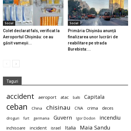
Social
Social
Colet declarat fals, verificat la
Primăria Chișinău anunță
Aeroportul Chișinău: ce au
finalizarea unor lucrări de
găsit vameșii...
reabilitare pe strada
Burebista:...
Taguri
accident
Capitala
aeroport
atac
balti
ceban
chisinau
deces
CNA
crima
China
Guvern
incendiu
droguri
furt
germania
Igor Dodon
Maia Sandu
Italia
incident
inchisoare
israel