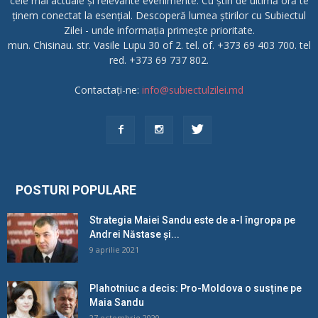
cele mai actuale și relevante evenimente. Cu știri de ultimă oră te
ținem conectat la esențial. Descoperă lumea știrilor cu Subiectul
Zilei - unde informația primește prioritate.
mun. Chisinau. str. Vasile Lupu 30 of 2. tel. of. +373 69 403 700. tel
red. +373 69 737 802.
Contactați-ne:
info@subiectulzilei.md
POSTURI POPULARE
Strategia Maiei Sandu este de a-l îngropa pe
Andrei Năstase și...
9 aprilie 2021
Plahotniuc a decis: Pro-Moldova o susține pe
Maia Sandu
27 octombrie 2020