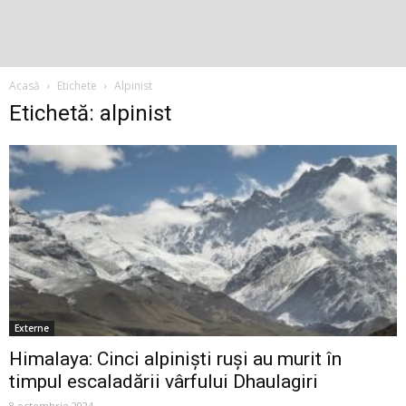
Acasă
Etichete
Alpinist
Etichetă: alpinist
Externe
Himalaya: Cinci alpiniști ruși au murit în
timpul escaladării vârfului Dhaulagiri
8 octombrie 2024