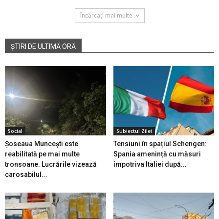
Încărcați mai multe
ȘTIRI DE ULTIMĂ ORĂ
Social
Subiectul Zilei
Șoseaua Muncești este
Tensiuni în spațiul Schengen:
reabilitată pe mai multe
Spania amenință cu măsuri
tronsoane. Lucrările vizează
împotriva Italiei după...
carosabilul...