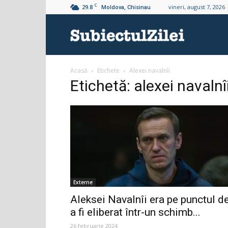
C
29.8
vineri, august 7, 2026
Moldova, Chisinau
Subiectul
Acasă
Etichete
Alexei navalnîi
Zilei
Etichetă: alexei navalnî
Externe
Aleksei Navalnîi era pe punctul d
a fi eliberat într-un schimb...
26 februarie 2024