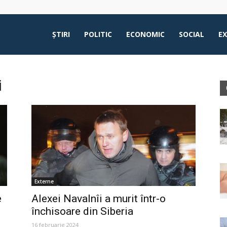
ŞTIRI
POLITIC
ECONOMIC
SOCIAL
E
i
Externe
e
Alexei Navalnîi a murit într-o
închisoare din Siberia
16 februarie 2024