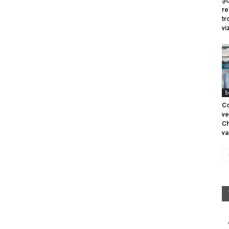
Șo
re
tr
vi
S
Co
ve
Ch
va