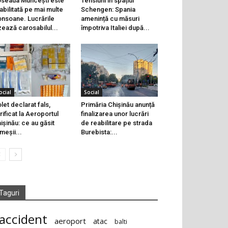
seaua Muncești este
Tensiuni în spațiul
abilitată pe mai multe
Schengen: Spania
onsoane. Lucrările
amenință cu măsuri
zează carosabilul...
împotriva Italiei după...
ocial
Social
let declarat fals,
Primăria Chișinău anunță
rificat la Aeroportul
finalizarea unor lucrări
ișinău: ce au găsit
de reabilitare pe strada
meșii...
Burebista:...
Taguri
accident
aeroport
atac
balti