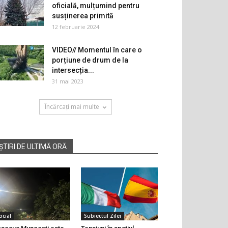
oficială, mulțumind pentru
susținerea primită
12 februarie 2024
VIDEO// Momentul în care o
porțiune de drum de la
intersecția...
31 mai 2023
Încărcați mai multe
ȘTIRI DE ULTIMĂ ORĂ
ocial
Subiectul Zilei