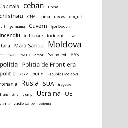
ceban
Capitala
China
chisinau
deces
CNA
crima
droguri
Guvern
furt
germania
Igor Dodon
incendiu
incident
inchisoare
israel
Moldova
Maia Sandu
Italia
PAS
Parlament
NATO
omor
moldovean
politia
Politia de Frontiera
politie
putin
Republica Moldova
PSRM
Rusia
SUA
romania
tragedie
Ucraina
UE
trump
Transnistria
vama
vasile tarlev
violenta