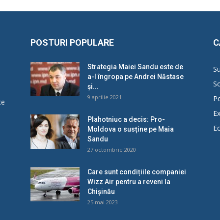
POSTURI POPULARE
C
Strategia Maiei Sandu este de
Su
a-l îngropa pe Andrei Năstase
So
și...
9 aprilie 2021
Po
ce
Ex
Plahotniuc a decis: Pro-
E
Moldova o susține pe Maia
u
Sandu
27 octombrie 2020
Care sunt condițiile companiei
Wizz Air pentru a reveni la
Chișinău
25 mai 2023