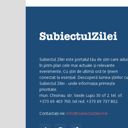
Subiectul Zilei este portalul tău de știri care adu
în prim-plan cele mai actuale și relevante
evenimente. Cu știri de ultimă oră te ținem
conectat la esențial. Descoperă lumea știrilor c
Subiectul Zilei - unde informația primește
prioritate.
mun. Chisinau. str. Vasile Lupu 30 of 2. tel. of.
+373 69 403 700. tel red. +373 69 737 802.
Contactați-ne:
info@subiectulzilei.md