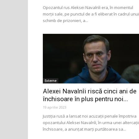
Opozantul rus Aleksei Navalnîi era, în momentul
morţii sale, pe punctul de a fi eliberat în cadrul unui
schimb de prizonieri, a...
Externe
Alexei Navalnîi riscă cinci ani de
închisoare în plus pentru noi...
19 aprilie 2023
Justiţia rusă a lansat noi acuzaţii penale împotriva
opozantului Aleksei Navalnîi, în urma unei altercaţii
închisoare, a anunţat marţi purtătoarea sa...