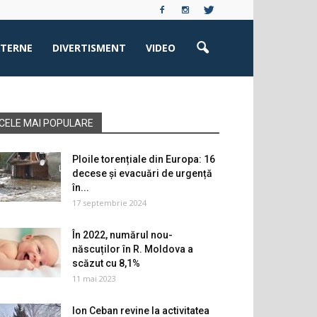
XTERNE
DIVERTISMENT
VIDEO
CELE MAI POPULARE
Ploile torențiale din Europa: 16
decese și evacuări de urgență
în...
17 septembrie 2024
În 2022, numărul nou-
născuților în R. Moldova a
scăzut cu 8,1%
11 mai 2023
Ion Ceban revine la activitatea