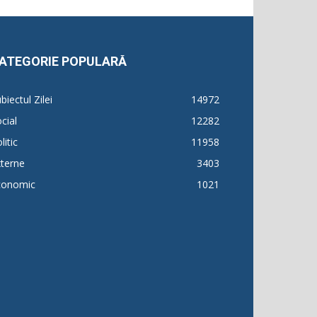
ATEGORIE POPULARĂ
biectul Zilei
14972
cial
12282
litic
11958
terne
3403
conomic
1021