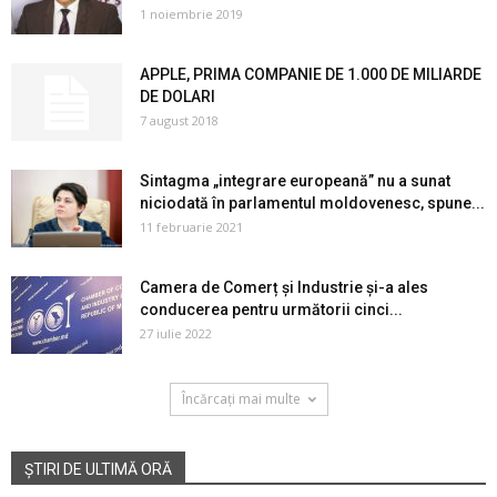
1 noiembrie 2019
APPLE, PRIMA COMPANIE DE 1.000 DE MILIARDE
DE DOLARI
7 august 2018
Sintagma „integrare europeană” nu a sunat
niciodată în parlamentul moldovenesc, spune...
11 februarie 2021
Camera de Comerț și Industrie și-a ales
conducerea pentru următorii cinci...
27 iulie 2022
Încărcați mai multe
ȘTIRI DE ULTIMĂ ORĂ