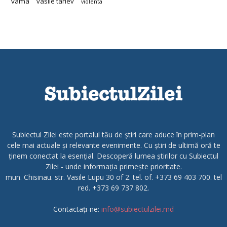
vama
vasile tarlev
violenta
Subiectul Zilei este portalul tău de știri care aduce în prim-plan
cele mai actuale și relevante evenimente. Cu știri de ultimă oră te
ținem conectat la esențial. Descoperă lumea știrilor cu Subiectul
Zilei - unde informația primește prioritate.
mun. Chisinau. str. Vasile Lupu 30 of 2. tel. of. +373 69 403 700. tel
red. +373 69 737 802.
Contactați-ne:
info@subiectulzilei.md