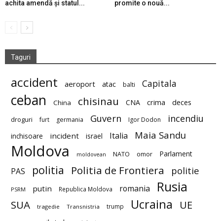
achita amendă și statul...
promite o nouă...
Taguri
accident
Capitala
aeroport
atac
balti
ceban
chisinau
deces
CNA
crima
China
Guvern
incendiu
droguri
furt
germania
Igor Dodon
Maia Sandu
Italia
incident
inchisoare
israel
Moldova
Parlament
NATO
omor
moldovean
politia
Politia de Frontiera
politie
PAS
Rusia
romania
putin
Republica Moldova
PSRM
Ucraina
SUA
UE
trump
tragedie
Transnistria