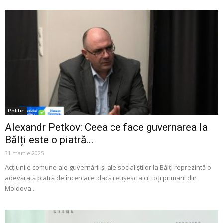
Politic
Alexandr Petkov: Ceea ce face guvernarea la
Bălți este o piatră...
31 martie 2025
Acțiunile comune ale guvernării și ale socialiștilor la Bălți reprezintă o
adevărată piatră de încercare: dacă reușesc aici, toți primarii din
Moldova...