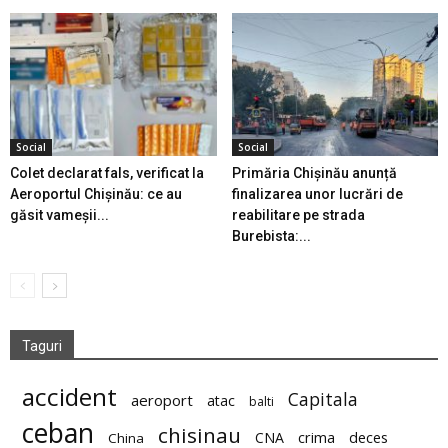
Social
Social
Colet declarat fals, verificat la
Primăria Chișinău anunță
Aeroportul Chișinău: ce au
finalizarea unor lucrări de
găsit vameșii...
reabilitare pe strada
Burebista:...
Taguri
accident
Capitala
aeroport
atac
balti
ceban
chisinau
deces
CNA
crima
China