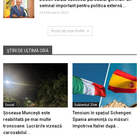
semnal important pentru politica externă...
24 februarie 2025
Încărcați mai multe
ȘTIRI DE ULTIMĂ ORĂ
Social
Subiectul Zilei
Șoseaua Muncești este
Tensiuni în spațiul Schengen:
reabilitată pe mai multe
Spania amenință cu măsuri
tronsoane. Lucrările vizează
împotriva Italiei după...
carosabilul...