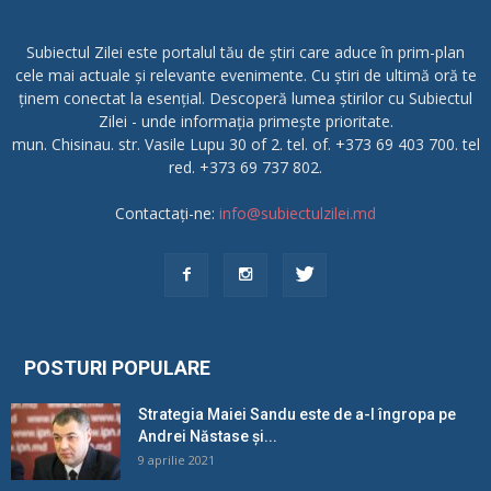
Subiectul Zilei este portalul tău de știri care aduce în prim-plan
cele mai actuale și relevante evenimente. Cu știri de ultimă oră te
ținem conectat la esențial. Descoperă lumea știrilor cu Subiectul
Zilei - unde informația primește prioritate.
mun. Chisinau. str. Vasile Lupu 30 of 2. tel. of. +373 69 403 700. tel
red. +373 69 737 802.
Contactați-ne:
info@subiectulzilei.md
POSTURI POPULARE
Strategia Maiei Sandu este de a-l îngropa pe
Andrei Năstase și...
9 aprilie 2021