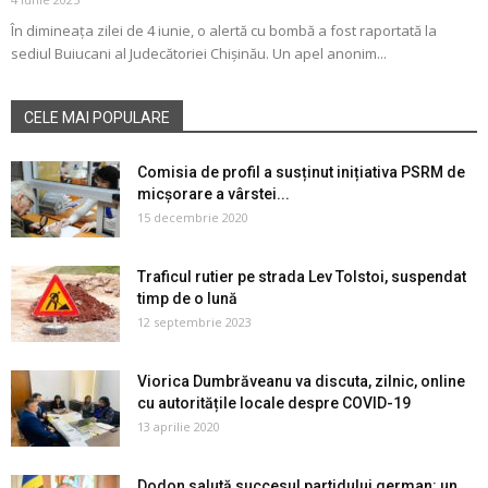
În dimineața zilei de 4 iunie, o alertă cu bombă a fost raportată la
sediul Buiucani al Judecătoriei Chișinău. Un apel anonim...
CELE MAI POPULARE
Comisia de profil a susținut inițiativa PSRM de
micșorare a vârstei...
15 decembrie 2020
Traficul rutier pe strada Lev Tolstoi, suspendat
timp de o lună
12 septembrie 2023
Viorica Dumbrăveanu va discuta, zilnic, online
cu autoritățile locale despre COVID-19
13 aprilie 2020
Dodon salută succesul partidului german: un