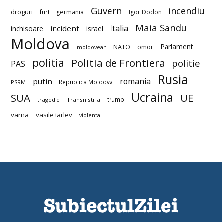
Guvern
incendiu
droguri
furt
germania
Igor Dodon
Maia Sandu
Italia
incident
inchisoare
israel
Moldova
Parlament
NATO
omor
moldovean
politia
Politia de Frontiera
politie
PAS
Rusia
romania
putin
Republica Moldova
PSRM
Ucraina
SUA
UE
trump
tragedie
Transnistria
vama
vasile tarlev
violenta