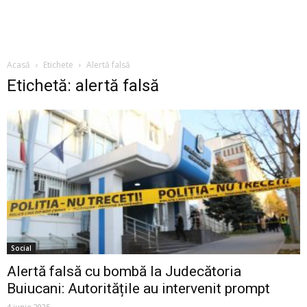
Acasă
Etichete
Alertă falsă
Etichetă: alertă falsă
Social
Alertă falsă cu bombă la Judecătoria
Buiucani: Autoritățile au intervenit prompt
4 iunie 2025