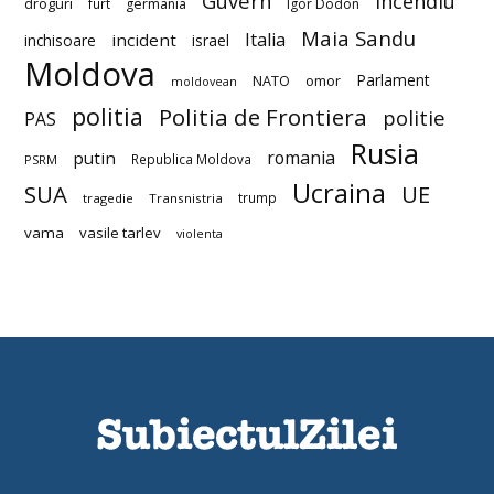
Guvern
incendiu
droguri
furt
germania
Igor Dodon
Maia Sandu
Italia
incident
inchisoare
israel
Moldova
Parlament
NATO
omor
moldovean
politia
Politia de Frontiera
politie
PAS
Rusia
romania
putin
Republica Moldova
PSRM
Ucraina
SUA
UE
trump
tragedie
Transnistria
vama
vasile tarlev
violenta