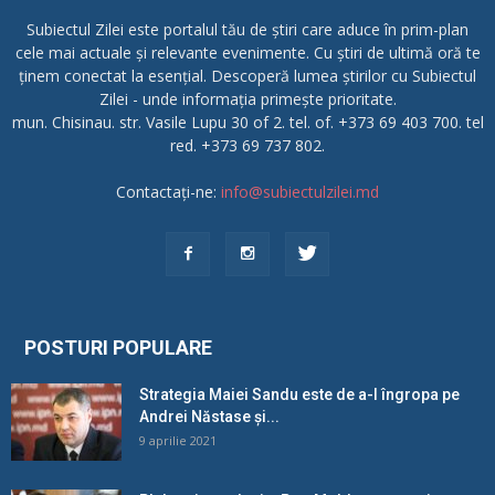
Subiectul Zilei este portalul tău de știri care aduce în prim-plan
cele mai actuale și relevante evenimente. Cu știri de ultimă oră te
ținem conectat la esențial. Descoperă lumea știrilor cu Subiectul
Zilei - unde informația primește prioritate.
mun. Chisinau. str. Vasile Lupu 30 of 2. tel. of. +373 69 403 700. tel
red. +373 69 737 802.
Contactați-ne:
info@subiectulzilei.md
POSTURI POPULARE
Strategia Maiei Sandu este de a-l îngropa pe
Andrei Năstase și...
9 aprilie 2021