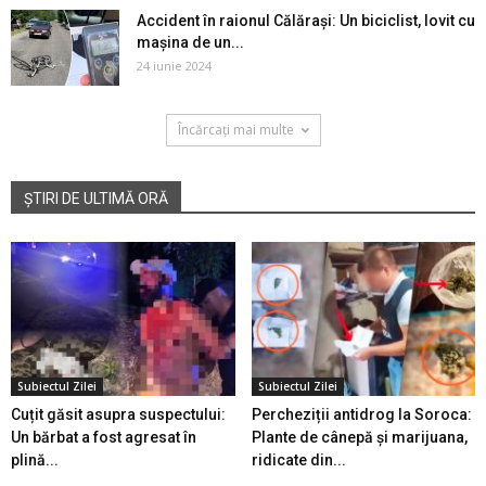
Accident în raionul Călărași: Un biciclist, lovit cu
mașina de un...
24 iunie 2024
Încărcați mai multe
ȘTIRI DE ULTIMĂ ORĂ
Subiectul Zilei
Subiectul Zilei
Cuțit găsit asupra suspectului:
Percheziții antidrog la Soroca:
Un bărbat a fost agresat în
Plante de cânepă și marijuana,
plină...
ridicate din...