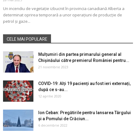
Un incendiu de vegetație izbucnit în provincia canadiană Alberta a
determinat oprirea temporară a unor operațiuni de producție de
petrol și gaze...
CELE MAI POPULARE
Mulțumiri din partea primarului general al
Chișinăului către premierul României pentru...
21 noiembrie 2023
COVID-19: Alți 19 pacienți au fost ieri externați,
după ce s-au...
12 aprilie 2020
Ion Ceban: Pregătirile pentru lansarea Târgului
și a Pomului de Crăciun...
6 decembrie 2022