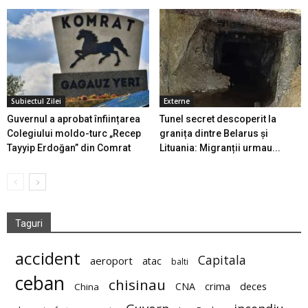
Subiectul Zilei
Externe
Guvernul a aprobat înființarea
Tunel secret descoperit la
Colegiului moldo-turc „Recep
granița dintre Belarus și
Tayyip Erdoğan” din Comrat
Lituania: Migranții urmau...
Taguri
accident
Capitala
aeroport
atac
balti
ceban
chisinau
deces
CNA
crima
China