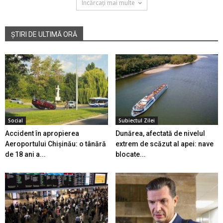
Încărcați mai multe
ȘTIRI DE ULTIMĂ ORĂ
Social
Subiectul Zilei
Accident în apropierea
Dunărea, afectată de nivelul
Aeroportului Chișinău: o tânără
extrem de scăzut al apei: nave
de 18 ani a...
blocate...