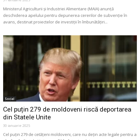
Ministerul Agriculturii și Industriei Alimentare (MAIA) anunță
deschiderea apelului pentru depunerea cererilor de subvenție în
avans, destinat proiectelor de investiții în îmbunătățiri...
Social
Cel puțin 279 de moldoveni riscă deportarea
din Statele Unite
30 ianuarie 2025
Cel puțin 279 de cetățeni moldoveni, care nu dețin acte legale pentru a