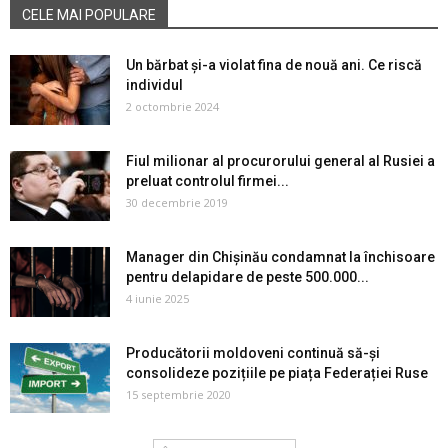
CELE MAI POPULARE
Un bărbat și-a violat fina de nouă ani. Ce riscă
individul
2 octombrie 2024
Fiul milionar al procurorului general al Rusiei a
preluat controlul firmei...
30 decembrie 2019
Manager din Chișinău condamnat la închisoare
pentru delapidare de peste 500.000...
4 iunie 2025
Producătorii moldoveni continuă să-şi
consolideze pozițiile pe piața Federației Ruse
15 septembrie 2020