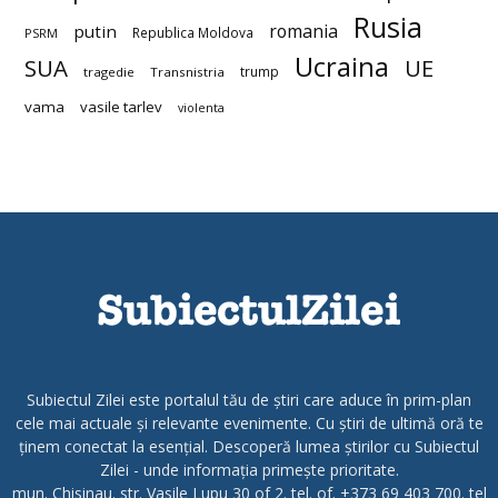
Rusia
romania
putin
Republica Moldova
PSRM
Ucraina
SUA
UE
trump
tragedie
Transnistria
vama
vasile tarlev
violenta
Subiectul Zilei este portalul tău de știri care aduce în prim-plan
cele mai actuale și relevante evenimente. Cu știri de ultimă oră te
ținem conectat la esențial. Descoperă lumea știrilor cu Subiectul
Zilei - unde informația primește prioritate.
mun. Chisinau. str. Vasile Lupu 30 of 2. tel. of. +373 69 403 700. tel