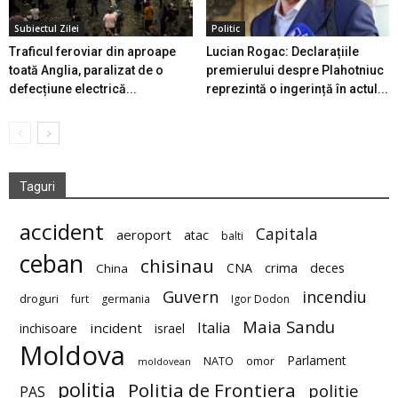
Subiectul Zilei
Politic
Traficul feroviar din aproape
Lucian Rogac: Declarațiile
toată Anglia, paralizat de o
premierului despre Plahotniuc
defecțiune electrică...
reprezintă o ingerință în actul...
Taguri
accident
Capitala
aeroport
atac
balti
ceban
chisinau
deces
CNA
crima
China
Guvern
incendiu
droguri
furt
germania
Igor Dodon
Maia Sandu
Italia
incident
inchisoare
israel
Moldova
Parlament
NATO
omor
moldovean
politia
Politia de Frontiera
politie
PAS