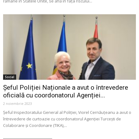
rămâne în Statele Unite, se află în fața riscului...
Social
Șeful Poliției Naționale a avut o întrevedere
oficială cu coordonatorul Agenției...
2 noiembrie 2023
Șeful Inspectoratului General al Poliției, Viorel Cernăuțeanu a avut o
întrevedere de curtoazie cu coordonatorul Agenției Turcești de
Colaborare și Coordonare (TIKA),...