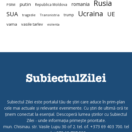
Rusia
romania
putin
Republica Moldova
PSRM
Ucraina
SUA
UE
trump
tragedie
Transnistria
vama
vasile tarlev
violenta
Subiectul Zilei este portalul tău de știri care aduce în prim-plan
cele mai actuale și relevante evenimente. Cu știri de ultimă oră te
ținem conectat la esențial. Descoperă lumea știrilor cu Subiectul
Zilei - unde informația primește prioritate.
mun. Chisinau. str. Vasile Lupu 30 of 2. tel. of. +373 69 403 700. tel