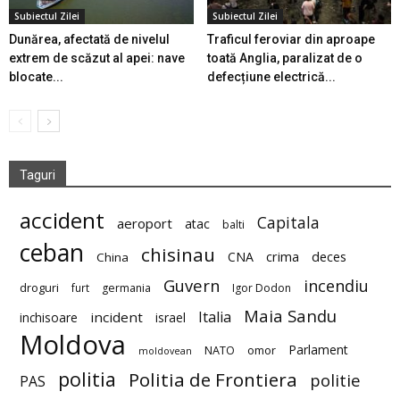
Subiectul Zilei
Subiectul Zilei
Dunărea, afectată de nivelul
Traficul feroviar din aproape
extrem de scăzut al apei: nave
toată Anglia, paralizat de o
blocate...
defecțiune electrică...
Taguri
accident
Capitala
aeroport
atac
balti
ceban
chisinau
deces
CNA
crima
China
Guvern
incendiu
droguri
furt
germania
Igor Dodon
Maia Sandu
Italia
incident
inchisoare
israel
Moldova
Parlament
NATO
omor
moldovean
politia
Politia de Frontiera
politie
PAS