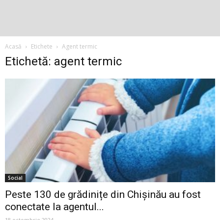
Acasă
Etichete
Agent termic
Etichetă: agent termic
Social
Peste 130 de grădinițe din Chișinău au fost
conectate la agentul...
18 octombrie 2024