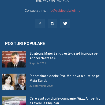
red. +373 69 737 802.
Contactați-ne:
info@subiectulzilei.md
POSTURI POPULARE
Strategia Maiei Sandu este de a-l îngropa pe
Andrei Năstase și...
9 aprilie 2021
Plahotniuc a decis: Pro-Moldova o susține pe
Maia Sandu
27 octombrie 2020
Care sunt condițiile companiei Wizz Air pentru
a reveni la Chișinău