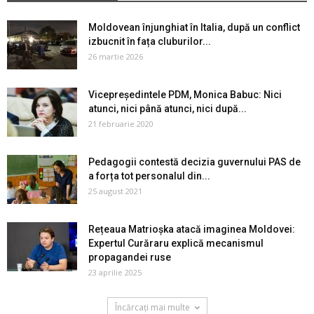
Moldovean înjunghiat în Italia, după un conflict
izbucnit în fața cluburilor...
26 martie 2026
Vicepreședintele PDM, Monica Babuc: Nici
atunci, nici până atunci, nici după...
21 februarie 2020
Pedagogii contestă decizia guvernului PAS de
a forța tot personalul din...
25 august 2021
Rețeaua Matrioșka atacă imaginea Moldovei:
Expertul Curăraru explică mecanismul
propagandei ruse
23 aprilie 2025
Încărcați mai multe