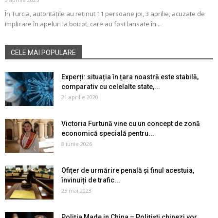
În Turcia, autoritățile au reținut 11 persoane joi, 3 aprilie, acuzate de
implicare în apeluri la boicot, care au fost lansate în...
CELE MAI POPULARE
Experți: situația în țara noastră este stabilă,
comparativ cu celelalte state,...
21 aprilie 2020
Victoria Furtună vine cu un concept de zonă
economică specială pentru...
8 iunie 2026
Ofițer de urmărire penală și finul acestuia,
învinuiți de trafic...
25 mai 2023
Poliția Made in China – Polițiști chinezi vor