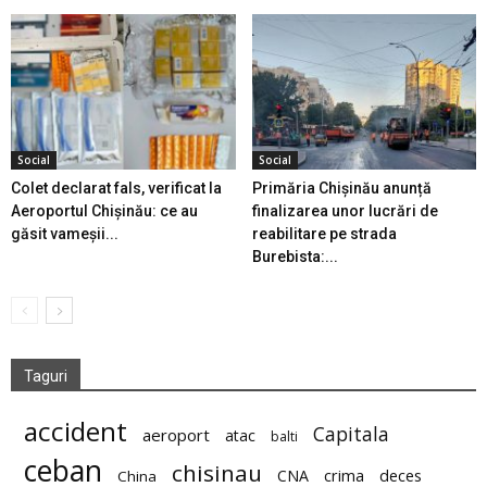
Social
Social
Colet declarat fals, verificat la
Primăria Chișinău anunță
Aeroportul Chișinău: ce au
finalizarea unor lucrări de
găsit vameșii...
reabilitare pe strada
Burebista:...
Taguri
accident
Capitala
aeroport
atac
balti
ceban
chisinau
deces
CNA
crima
China