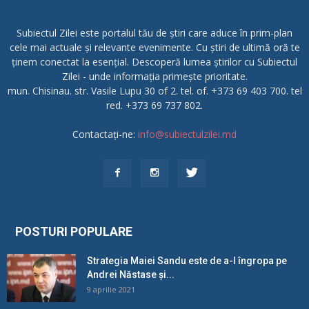
Subiectul Zilei este portalul tău de știri care aduce în prim-plan
cele mai actuale și relevante evenimente. Cu știri de ultimă oră te
ținem conectat la esențial. Descoperă lumea știrilor cu Subiectul
Zilei - unde informația primește prioritate.
mun. Chisinau. str. Vasile Lupu 30 of 2. tel. of. +373 69 403 700. tel
red. +373 69 737 802.
Contactați-ne:
info@subiectulzilei.md
POSTURI POPULARE
Strategia Maiei Sandu este de a-l îngropa pe
Andrei Năstase și...
9 aprilie 2021