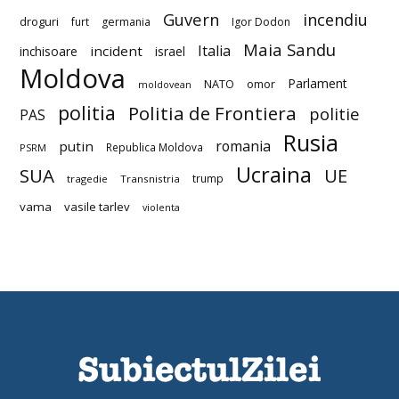
Guvern
incendiu
droguri
furt
germania
Igor Dodon
Maia Sandu
Italia
incident
inchisoare
israel
Moldova
Parlament
NATO
omor
moldovean
politia
Politia de Frontiera
politie
PAS
Rusia
romania
putin
Republica Moldova
PSRM
Ucraina
SUA
UE
trump
tragedie
Transnistria
vama
vasile tarlev
violenta