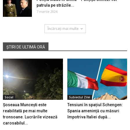
patrula pe străzile...
7 martie 2024
Încărcați mai multe
ȘTIRI DE ULTIMĂ ORĂ
Social
Subiectul Zilei
Șoseaua Muncești este
Tensiuni în spațiul Schengen:
reabilitată pe mai multe
Spania amenință cu măsuri
tronsoane. Lucrările vizează
împotriva Italiei după...
carosabilul...