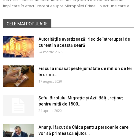
implicare în atacul recent asupra Mitropoliei Crimeii, o acțiune care a...
CELE MAI POPULARE
Autoritățile avertizează: risc de întreruperi de
curent în această seară
24 martie 2026
Fiscul a încasat peste jumătate de milion de lei
în urma...
17 august 2020
Șeful Birolului Migrație și Azil Bălți, reținuț
pentru mită de 1500...
24 aprilie 2020
Anunțul făcut de Chicu pentru persoanle care
vor să primească ajutor...