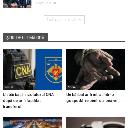
8 aprilie 2020
Încărcați mai multe
ȘTIRI DE ULTIMĂ ORĂ
Social
Social
Un bărbat, în izolatorul CNA
Un bărbat ar fi intrat într-o
după ce ar fi facilitat
gospodărie pentru a bea vin,...
transferul...