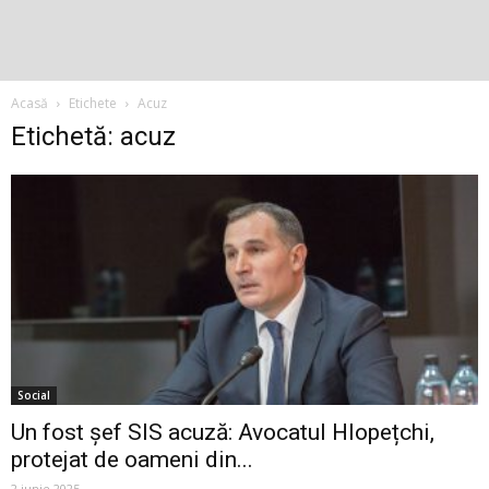
Acasă
Etichete
Acuz
Etichetă: acuz
Social
Un fost șef SIS acuză: Avocatul Hlopețchi,
protejat de oameni din...
2 iunie 2025