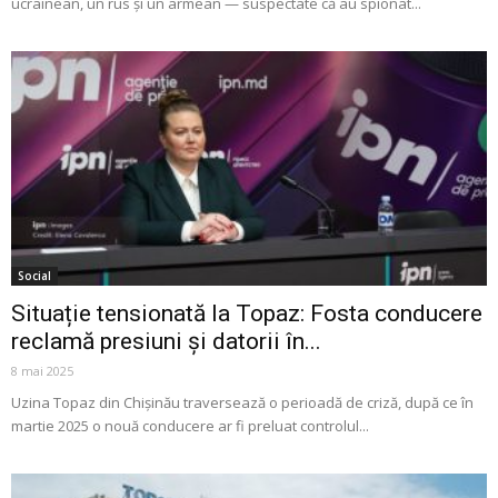
ucrainean, un rus și un armean — suspectate că au spionat...
Social
Situație tensionată la Topaz: Fosta conducere
reclamă presiuni și datorii în...
8 mai 2025
Uzina Topaz din Chișinău traversează o perioadă de criză, după ce în
martie 2025 o nouă conducere ar fi preluat controlul...