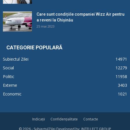
Care sunt condițiile companiei Wizz Air pentru
a reveni la Chișinău
25 mai 2023
CATEGORIE POPULARĂ
Subiectul Zilei
14971
Social
12279
Politic
11958
Externe
3403
Economic
1021
Indicații
Confidențialitate
Contacte
© 2026 - SubiectulZilei Developed by INTELLECT GROUP