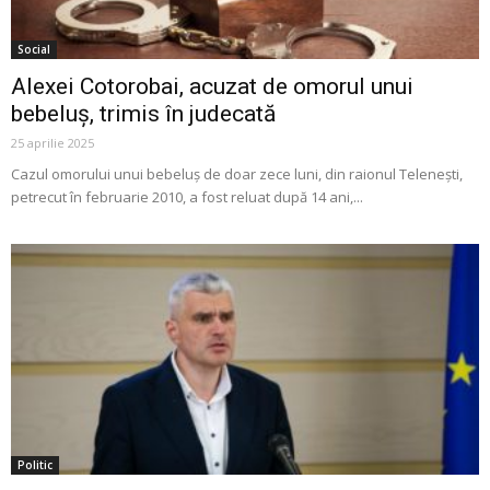
Social
Alexei Cotorobai, acuzat de omorul unui
bebeluș, trimis în judecată
25 aprilie 2025
Cazul omorului unui bebeluș de doar zece luni, din raionul Telenești,
petrecut în februarie 2010, a fost reluat după 14 ani,...
Politic