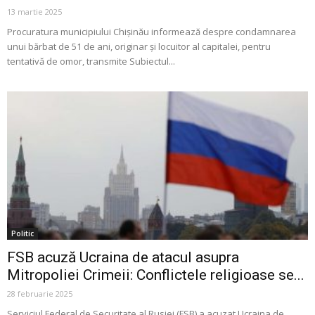
13 martie 2025
Procuratura municipiului Chișinău informează despre condamnarea
unui bărbat de 51 de ani, originar și locuitor al capitalei, pentru
tentativă de omor, transmite Subiectul...
Politic
FSB acuză Ucraina de atacul asupra
Mitropoliei Crimeii: Conflictele religioase se...
28 februarie 2025
Serviciul Federal de Securitate al Rusiei (FSB) a acuzat Ucraina de