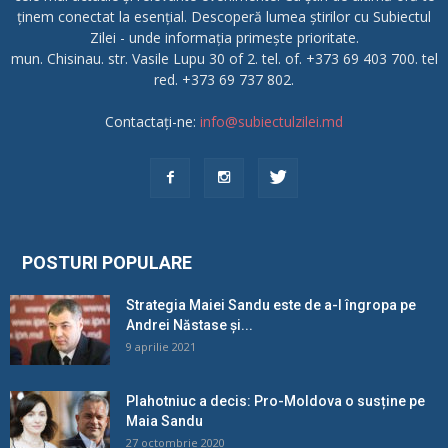
ținem conectat la esențial. Descoperă lumea știrilor cu Subiectul
Zilei - unde informația primește prioritate.
mun. Chisinau. str. Vasile Lupu 30 of 2. tel. of. +373 69 403 700. tel
red. +373 69 737 802.
Contactați-ne:
info@subiectulzilei.md
POSTURI POPULARE
Strategia Maiei Sandu este de a-l îngropa pe
Andrei Năstase și...
9 aprilie 2021
Plahotniuc a decis: Pro-Moldova o susține pe
Maia Sandu
27 octombrie 2020