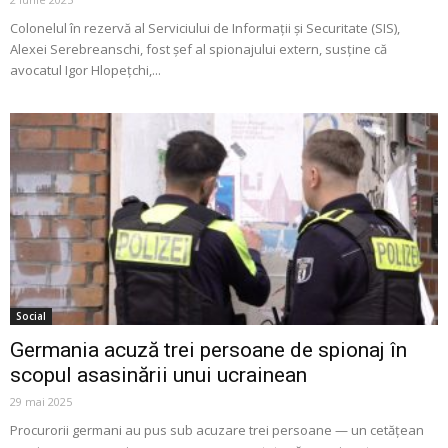
Colonelul în rezervă al Serviciului de Informații și Securitate (SIS),
Alexei Serebreanschi, fost șef al spionajului extern, susține că
avocatul Igor Hlopețchi,...
Social
Germania acuză trei persoane de spionaj în
scopul asasinării unui ucrainean
29 mai 2025
Procurorii germani au pus sub acuzare trei persoane — un cetățean