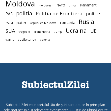
Moldova
Parlament
NATO
omor
moldovean
politia
Politia de Frontiera
politie
PAS
Rusia
romania
putin
Republica Moldova
PSRM
Ucraina
SUA
UE
trump
tragedie
Transnistria
vama
vasile tarlev
violenta
Subiectul Zilei este portalul tău de știri care aduce în prim-plan
cele mai actuale și relevante evenimente. Cu știri de ultimă oră te