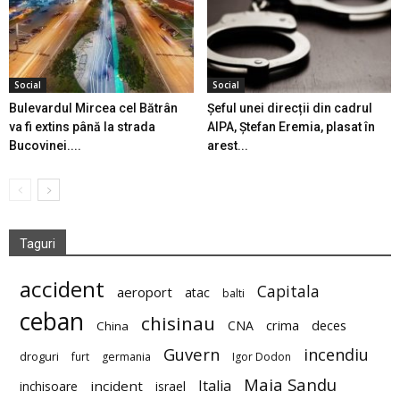
Social
Social
Bulevardul Mircea cel Bătrân
Șeful unei direcții din cadrul
va fi extins până la strada
AIPA, Ștefan Eremia, plasat în
Bucovinei....
arest...
Taguri
accident
Capitala
aeroport
atac
balti
ceban
chisinau
deces
CNA
crima
China
Guvern
incendiu
droguri
furt
germania
Igor Dodon
Maia Sandu
Italia
incident
inchisoare
israel