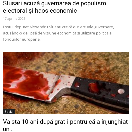
Slusari acuză guvernarea de populism
electoral și haos economic
17 aprilie 2025
Fostul deputat Alexandru Slusari critică dur actuala guvernare,
acuzând-o de lipsă de viziune economică și utilizare politică a
fondurilor europene.
Social
Va sta 10 ani după gratii pentru că a înjunghiat
un...