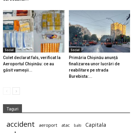
Social
Social
Colet declarat fals, verificat la
Primăria Chișinău anunță
Aeroportul Chișinău: ce au
finalizarea unor lucrări de
găsit vameșii...
reabilitare pe strada
Burebista:...
Taguri
accident
Capitala
aeroport
atac
balti