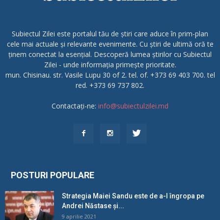
Subiectul Zilei este portalul tău de știri care aduce în prim-plan
cele mai actuale și relevante evenimente. Cu știri de ultimă oră te
ținem conectat la esențial. Descoperă lumea știrilor cu Subiectul
Zilei - unde informația primește prioritate.
mun. Chisinau. str. Vasile Lupu 30 of 2. tel. of. +373 69 403 700. tel
red. +373 69 737 802.
Contactați-ne:
info@subiectulzilei.md
POSTURI POPULARE
Strategia Maiei Sandu este de a-l îngropa pe
Andrei Năstase și...
9 aprilie 2021