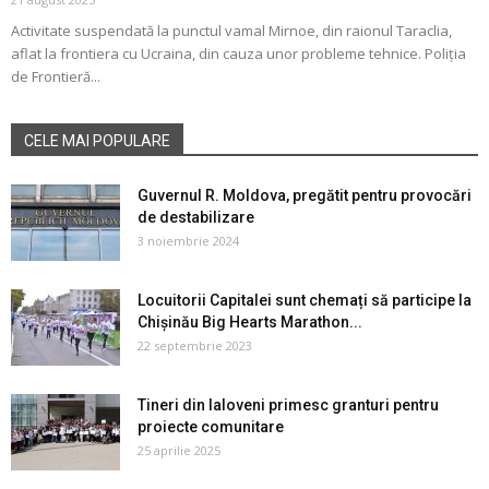
Activitate suspendată la punctul vamal Mirnoe, din raionul Taraclia,
aflat la frontiera cu Ucraina, din cauza unor probleme tehnice. Poliția
de Frontieră...
CELE MAI POPULARE
Guvernul R. Moldova, pregătit pentru provocări
de destabilizare
3 noiembrie 2024
Locuitorii Capitalei sunt chemați să participe la
Chișinău Big Hearts Marathon...
22 septembrie 2023
Tineri din Ialoveni primesc granturi pentru
proiecte comunitare
25 aprilie 2025