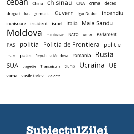
ceban
chisinau
deces
CNA
crima
China
Guvern
incendiu
droguri
furt
germania
Igor Dodon
Maia Sandu
Italia
incident
inchisoare
israel
Moldova
Parlament
NATO
omor
moldovean
politia
Politia de Frontiera
politie
PAS
Rusia
romania
putin
Republica Moldova
PSRM
Ucraina
SUA
UE
trump
tragedie
Transnistria
vama
vasile tarlev
violenta