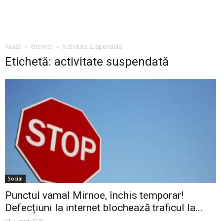
Acasă
Etichete
Activitate suspendată
Etichetă: activitate suspendată
Social
Punctul vamal Mirnoe, închis temporar!
Defecțiuni la internet blochează traficul la...
21 august 2025