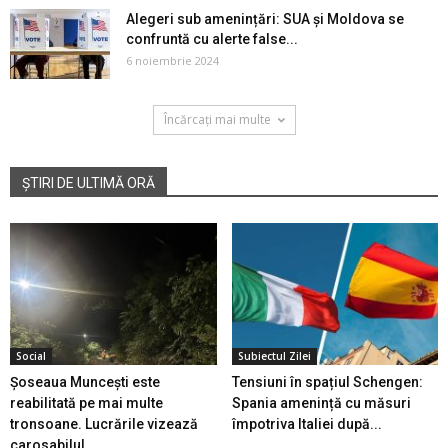
Alegeri sub amenințări: SUA și Moldova se
confruntă cu alerte false...
6 noiembrie 2024
Încărcați mai multe
ȘTIRI DE ULTIMĂ ORĂ
Social
Subiectul Zilei
Șoseaua Muncești este
Tensiuni în spațiul Schengen:
reabilitată pe mai multe
Spania amenință cu măsuri
tronsoane. Lucrările vizează
împotriva Italiei după...
carosabilul...