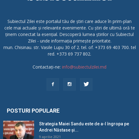
Subiectul Zilei este portalul tău de știri care aduce în prim-plan
cele mai actuale și relevante evenimente. Cu știri de ultimă oră te
ținem conectat la esențial. Descoperă lumea știrilor cu Subiectul
Zilei - unde informația primește prioritate.
mun. Chisinau. str. Vasile Lupu 30 of 2. tel. of. +373 69 403 700. tel
red. +373 69 737 802.
Contactați-ne:
info@subiectulzilei.md
POSTURI POPULARE
Strategia Maiei Sandu este de a-l îngropa pe
Andrei Năstase și...
9 aprilie 2021