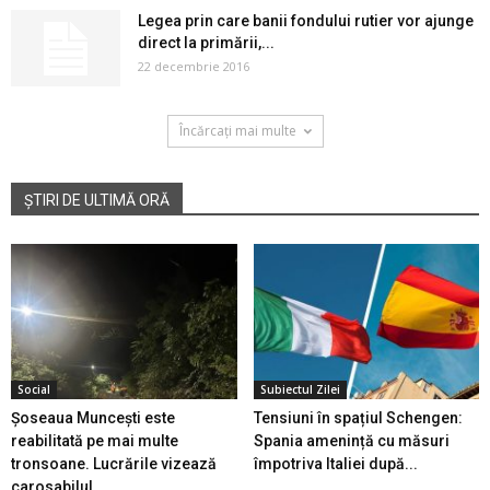
Legea prin care banii fondului rutier vor ajunge
direct la primării,...
22 decembrie 2016
Încărcați mai multe
ȘTIRI DE ULTIMĂ ORĂ
Social
Subiectul Zilei
Șoseaua Muncești este
Tensiuni în spațiul Schengen:
reabilitată pe mai multe
Spania amenință cu măsuri
tronsoane. Lucrările vizează
împotriva Italiei după...
carosabilul...