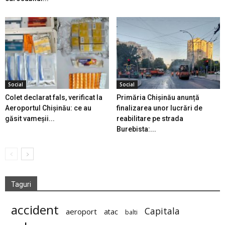
Social
Social
Colet declarat fals, verificat la
Primăria Chișinău anunță
Aeroportul Chișinău: ce au
finalizarea unor lucrări de
găsit vameșii...
reabilitare pe strada
Burebista:...
Taguri
accident
Capitala
aeroport
atac
balti