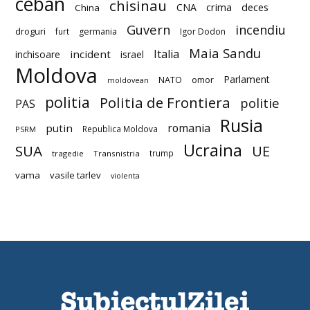
ceban
chisinau
deces
CNA
crima
China
Guvern
incendiu
droguri
furt
germania
Igor Dodon
Maia Sandu
Italia
incident
inchisoare
israel
Moldova
Parlament
NATO
omor
moldovean
politia
Politia de Frontiera
politie
PAS
Rusia
romania
putin
Republica Moldova
PSRM
Ucraina
SUA
UE
trump
tragedie
Transnistria
vama
vasile tarlev
violenta