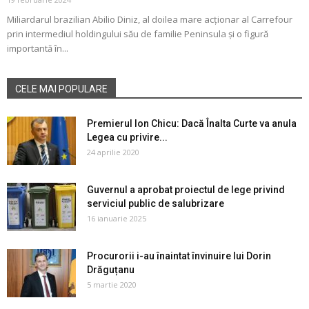
Miliardarul brazilian Abilio Diniz, al doilea mare acționar al Carrefour
prin intermediul holdingului său de familie Peninsula și o figură
importantă în...
CELE MAI POPULARE
Premierul Ion Chicu: Dacă Înalta Curte va anula
Legea cu privire...
24 aprilie 2020
Guvernul a aprobat proiectul de lege privind
serviciul public de salubrizare
16 ianuarie 2025
Procurorii i-au înaintat învinuire lui Dorin
Drăguțanu
5 martie 2020