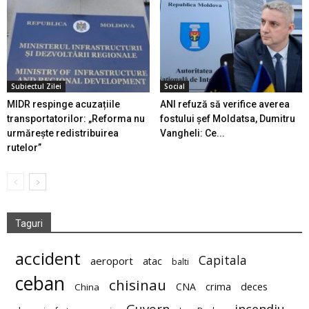
Subiectul Zilei
Social
MIDR respinge acuzațiile
ANI refuză să verifice averea
transportatorilor: „Reforma nu
fostului șef Moldatsa, Dumitru
urmărește redistribuirea
Vangheli: Ce...
rutelor”
Taguri
accident
Capitala
aeroport
atac
balti
ceban
chisinau
deces
CNA
crima
China
Guvern
incendiu