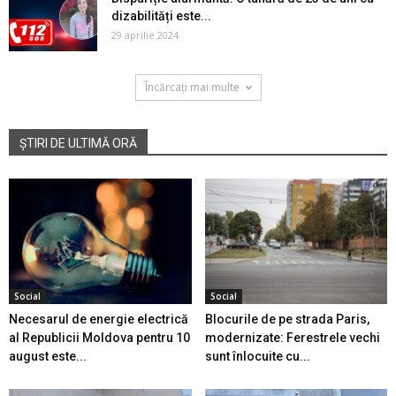
dizabilități este...
29 aprilie 2024
Încărcați mai multe
ȘTIRI DE ULTIMĂ ORĂ
Social
Social
Necesarul de energie electrică
Blocurile de pe strada Paris,
al Republicii Moldova pentru 10
modernizate: Ferestrele vechi
august este...
sunt înlocuite cu...