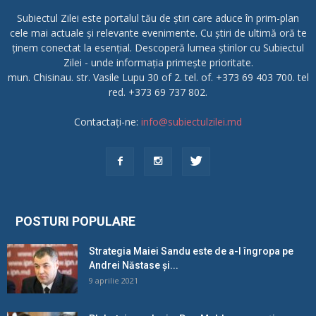
Subiectul Zilei este portalul tău de știri care aduce în prim-plan
cele mai actuale și relevante evenimente. Cu știri de ultimă oră te
ținem conectat la esențial. Descoperă lumea știrilor cu Subiectul
Zilei - unde informația primește prioritate.
mun. Chisinau. str. Vasile Lupu 30 of 2. tel. of. +373 69 403 700. tel
red. +373 69 737 802.
Contactați-ne:
info@subiectulzilei.md
POSTURI POPULARE
Strategia Maiei Sandu este de a-l îngropa pe
Andrei Năstase și...
9 aprilie 2021