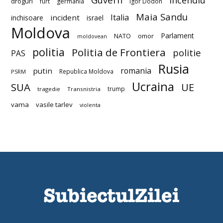
droguri
furt
germania
Igor Dodon
Maia Sandu
Italia
incident
inchisoare
israel
Moldova
Parlament
NATO
omor
moldovean
politia
Politia de Frontiera
politie
PAS
Rusia
romania
putin
Republica Moldova
PSRM
Ucraina
SUA
UE
trump
tragedie
Transnistria
vama
vasile tarlev
violenta