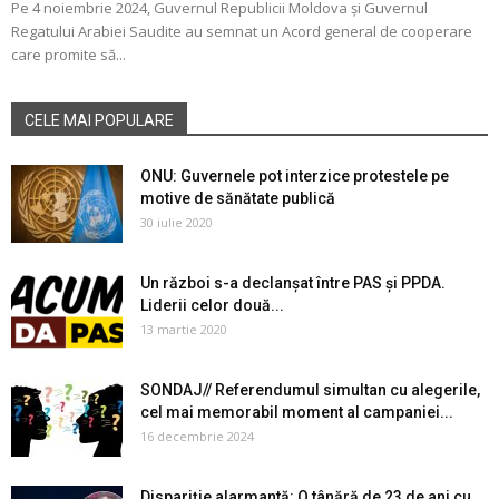
Pe 4 noiembrie 2024, Guvernul Republicii Moldova și Guvernul
Regatului Arabiei Saudite au semnat un Acord general de cooperare
care promite să...
CELE MAI POPULARE
ONU: Guvernele pot interzice protestele pe
motive de sănătate publică
30 iulie 2020
Un război s-a declanșat între PAS și PPDA.
Liderii celor două...
13 martie 2020
SONDAJ// Referendumul simultan cu alegerile,
cel mai memorabil moment al campaniei...
16 decembrie 2024
Dispariție alarmantă: O tânără de 23 de ani cu