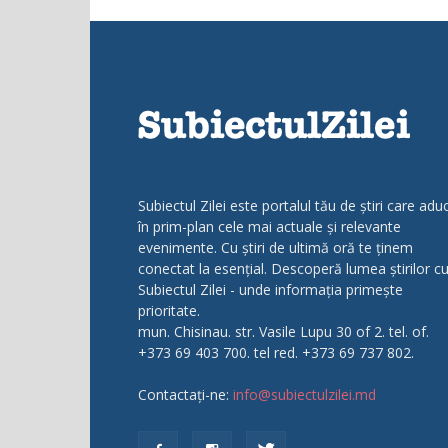
Subiectul Zilei este portalul tău de știri care adu
în prim-plan cele mai actuale și relevante
evenimente. Cu știri de ultimă oră te ținem
conectat la esențial. Descoperă lumea știrilor c
Subiectul Zilei - unde informația primește
prioritate.
mun. Chisinau. str. Vasile Lupu 30 of 2. tel. of.
+373 69 403 700. tel red. +373 69 737 802.
Contactați-ne:
info@subiectulzilei.md