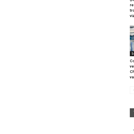
re
tr
vi
S
Co
ve
Ch
va