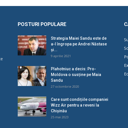
POSTURI POPULARE
C
Strategia Maiei Sandu este de
Su
a-l îngropa pe Andrei Năstase
So
și...
9 aprilie 2021
Po
ce
Ex
Plahotniuc a decis: Pro-
E
Moldova o susține pe Maia
u
Sandu
27 octombrie 2020
Care sunt condițiile companiei
Wizz Air pentru a reveni la
Chișinău
25 mai 2023