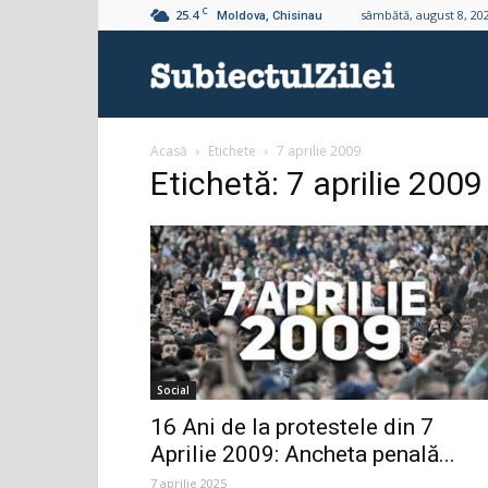
C
25.4
sâmbătă, august 8, 20
Moldova, Chisinau
Subiectul
Acasă
Etichete
7 aprilie 2009
Zilei
Etichetă: 7 aprilie 2009
Social
16 Ani de la protestele din 7
Aprilie 2009: Ancheta penală...
7 aprilie 2025