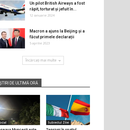
Un pilot British Airways a fost
răpit, torturat și jefuit în...
12 ianuarie 2024
Macron a ajuns la Beijing și a
făcut primele declarații
5 aprilie 2023
Încărcați mai multe
ȘTIRI DE ULTIMĂ ORĂ
ocial
Subiectul Zilei
seaua Muncești este
Tensiuni în spațiul