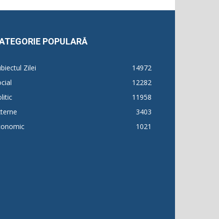
ATEGORIE POPULARĂ
biectul Zilei
14972
cial
12282
litic
11958
terne
3403
conomic
1021