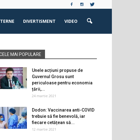
XTERNE
DIVERTISMENT
VIDEO
CELE MAI POPULARE
Unele acțiuni propuse de
Guvernul Grosu sunt
periculoase pentru economia
țării,...
24 martie 2021
Dodon: Vaccinarea anti-COVID
trebuie să fie benevolă, iar
fiecare cetățean să...
12 martie 2021