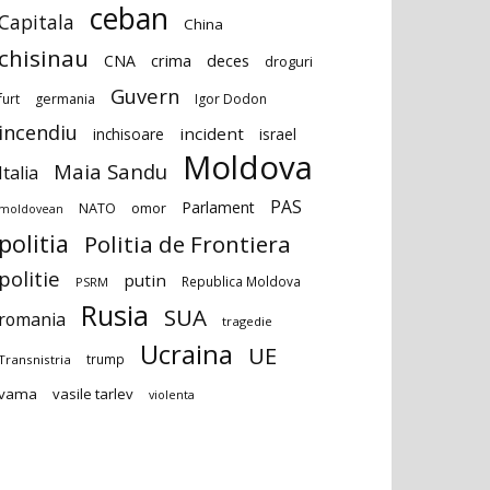
ceban
Capitala
China
chisinau
deces
CNA
crima
droguri
Guvern
furt
germania
Igor Dodon
incendiu
incident
inchisoare
israel
Moldova
Maia Sandu
Italia
PAS
Parlament
NATO
omor
moldovean
politia
Politia de Frontiera
politie
putin
Republica Moldova
PSRM
Rusia
SUA
romania
tragedie
Ucraina
UE
trump
Transnistria
vama
vasile tarlev
violenta