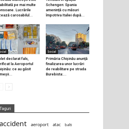
abilitată pe mai multe
Schengen: Spania
onsoane. Lucrările
amenință cu măsuri
zează carosabilul...
împotriva Italiei după...
ocial
Social
let declarat fals,
Primăria Chișinău anunță
rificat la Aeroportul
finalizarea unor lucrări
ișinău: ce au găsit
de reabilitare pe strada
meșii...
Burebista:...
Taguri
accident
aeroport
atac
balti