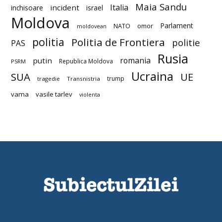
Maia Sandu
Italia
incident
inchisoare
israel
Moldova
Parlament
NATO
omor
moldovean
politia
Politia de Frontiera
politie
PAS
Rusia
romania
putin
Republica Moldova
PSRM
Ucraina
SUA
UE
trump
tragedie
Transnistria
vama
vasile tarlev
violenta