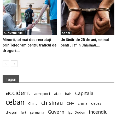
Subiectul Zilei
Social
Minorii, tot mai des recrutați
Un tânăr de 25 de ani, reținut
prin Telegram pentru traficul de
pentru jaf în Chișinău....
droguri:...
Taguri
accident
Capitala
aeroport
atac
balti
ceban
chisinau
deces
CNA
crima
China
Guvern
incendiu
droguri
furt
germania
Igor Dodon