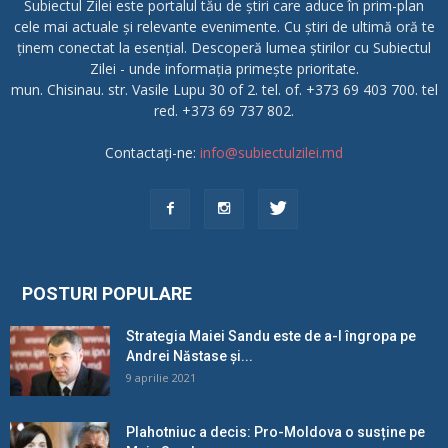
Subiectul Zilei este portalul tău de știri care aduce în prim-plan
cele mai actuale și relevante evenimente. Cu știri de ultimă oră te
ținem conectat la esențial. Descoperă lumea știrilor cu Subiectul
Zilei - unde informația primește prioritate.
mun. Chisinau. str. Vasile Lupu 30 of 2. tel. of. +373 69 403 700. tel
red. +373 69 737 802.
Contactați-ne:
info@subiectulzilei.md
POSTURI POPULARE
Strategia Maiei Sandu este de a-l îngropa pe
Andrei Năstase și...
9 aprilie 2021
Plahotniuc a decis: Pro-Moldova o susține pe