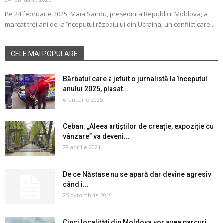
Pe 24 februarie 2025, Maia Sandu, președinta Republicii Moldova, a
marcat trei ani de la începutul războiului din Ucraina, un conflict care...
CELE MAI POPULARE
Bărbatul care a jefuit o jurnalistă la începutul
anului 2025, plasat...
6 ianuarie 2025
Ceban: „Aleea artiștilor de creaţie, expoziție cu
vânzare” va deveni...
28 aprilie 2021
De ce Năstase nu se apară dar devine agresiv
când i...
25 octombrie 2019
Cinci localități din Moldova vor avea parcuri