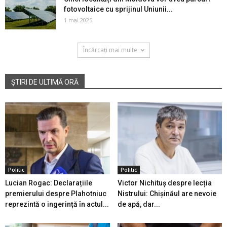
fotovoltaice cu sprijinul Uniunii...
1 mai 2025
Încărcați mai multe
ȘTIRI DE ULTIMĂ ORĂ
Politic
Politic
Lucian Rogac: Declarațiile
Victor Nichituș despre lecția
premierului despre Plahotniuc
Nistrului: Chișinăul are nevoie
reprezintă o ingerință în actul...
de apă, dar...