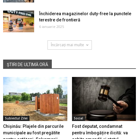
Închiderea magazinelor duty-free la punctele
terestre de frontieră
6 ianuarie 2025
Încărcați mai multe
ȘTIRI DE ULTIMĂ ORĂ
Subiectul Zilei
Social
Chișinău: Plajele din parcurile
Fost deputat, condamnat
municipale au fost pregătite
pentru îmbogățire ilicită: va