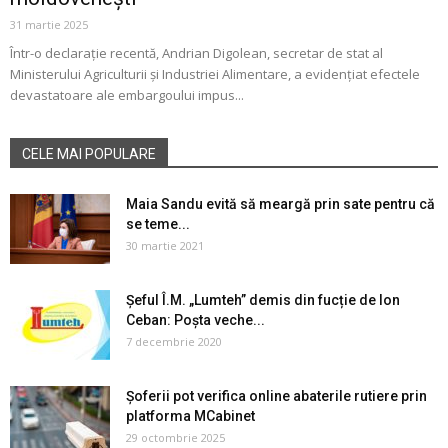
31 martie 2025
Într-o declarație recentă, Andrian Digolean, secretar de stat al
Ministerului Agriculturii și Industriei Alimentare, a evidențiat efectele
devastatoare ale embargoului impus...
CELE MAI POPULARE
Maia Sandu evită să meargă prin sate pentru că
se teme...
30 martie 2021
Șeful Î.M. „Lumteh” demis din fucție de Ion
Ceban: Poșta veche...
7 decembrie 2020
Șoferii pot verifica online abaterile rutiere prin
platforma MCabinet
29 octombrie 2025