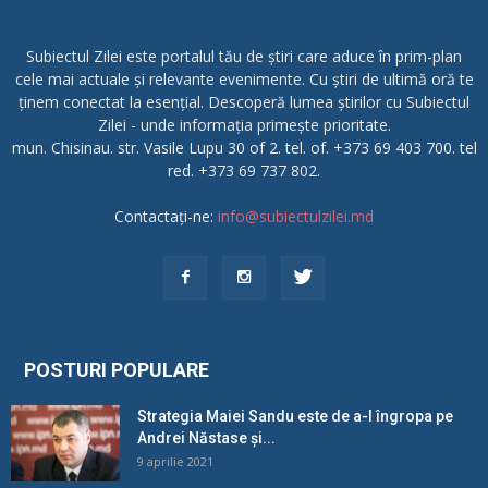
Subiectul Zilei este portalul tău de știri care aduce în prim-plan
cele mai actuale și relevante evenimente. Cu știri de ultimă oră te
ținem conectat la esențial. Descoperă lumea știrilor cu Subiectul
Zilei - unde informația primește prioritate.
mun. Chisinau. str. Vasile Lupu 30 of 2. tel. of. +373 69 403 700. tel
red. +373 69 737 802.
Contactați-ne:
info@subiectulzilei.md
POSTURI POPULARE
Strategia Maiei Sandu este de a-l îngropa pe
Andrei Năstase și...
9 aprilie 2021