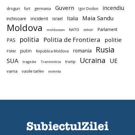
Guvern
incendiu
droguri
furt
germania
Igor Dodon
Maia Sandu
Italia
incident
inchisoare
israel
Moldova
Parlament
NATO
omor
moldovean
politia
Politia de Frontiera
politie
PAS
Rusia
romania
putin
Republica Moldova
PSRM
Ucraina
SUA
UE
trump
tragedie
Transnistria
vama
vasile tarlev
violenta