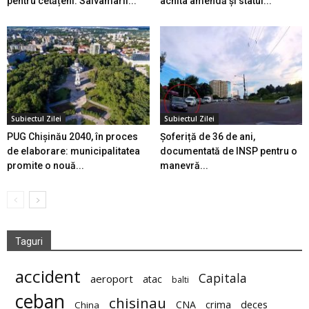
pentru cetățeni. Salvamarii...
achita amendă și statul...
Subiectul Zilei
Subiectul Zilei
PUG Chișinău 2040, în proces
Șoferiță de 36 de ani,
de elaborare: municipalitatea
documentată de INSP pentru o
promite o nouă...
manevră...
Taguri
accident
Capitala
aeroport
atac
balti
ceban
chisinau
deces
CNA
crima
China