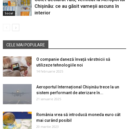
Chișinău: ce au găsit vameșii ascuns în
interior
Social
CELE MAI POPULARE
O companie daneză învață vârstnicii să
utilizeze tehnologiile noi
14 februarie 2025
Aeroportul Internațional Chișinău trece la un
sistem performant de aterizare în...
21 ianuarie 2025
România vrea să introducă moneda euro cât
mai curând posibil
20 martie 2023