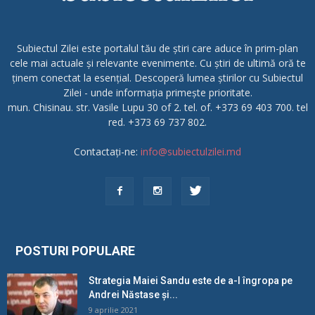
Subiectul Zilei este portalul tău de știri care aduce în prim-plan
cele mai actuale și relevante evenimente. Cu știri de ultimă oră te
ținem conectat la esențial. Descoperă lumea știrilor cu Subiectul
Zilei - unde informația primește prioritate.
mun. Chisinau. str. Vasile Lupu 30 of 2. tel. of. +373 69 403 700. tel
red. +373 69 737 802.
Contactați-ne:
info@subiectulzilei.md
POSTURI POPULARE
Strategia Maiei Sandu este de a-l îngropa pe
Andrei Năstase și...
9 aprilie 2021