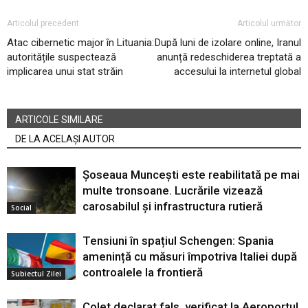
Articolul precedent
Articolul următor
Atac cibernetic major în Lituania:
După luni de izolare online, Iranul
autoritățile suspectează
anunță redeschiderea treptată a
implicarea unui stat străin
accesului la internetul global
ARTICOLE SIMILARE
DE LA ACELAȘI AUTOR
Șoseaua Muncești este reabilitată pe mai
multe tronsoane. Lucrările vizează
carosabilul și infrastructura rutieră
Social
Tensiuni în spațiul Schengen: Spania
amenință cu măsuri împotriva Italiei după
controalele la frontieră
Subiectul Zilei
Colet declarat fals, verificat la Aeroportul