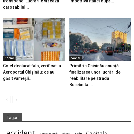
tronsoane. Lucrările vizează
împotriva Italiei după...
carosabilul...
Social
Social
Colet declarat fals, verificat la
Primăria Chișinău anunță
Aeroportul Chișinău: ce au
finalizarea unor lucrări de
găsit vameșii...
reabilitare pe strada
Burebista:...
Taguri
accident
Capitala
aeroport
atac