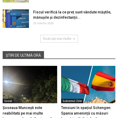
Fiscul verifică la ce preț sunt vândute măștile,
mănușile și dezinfectanții...
26 martie 2020
Încărcați mai multe
ȘTIRI DE ULTIMĂ ORĂ
Social
Subiectul Zilei
Șoseaua Muncești este
Tensiuni în spațiul Schengen:
reabilitată pe mai multe
Spania amenință cu măsuri