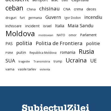
balti
ceban
chisinau
deces
CNA
crima
China
Guvern
incendiu
droguri
furt
germania
Igor Dodon
Maia Sandu
Italia
incident
inchisoare
israel
Moldova
Parlament
NATO
omor
moldovean
politia
Politia de Frontiera
politie
PAS
Rusia
romania
putin
Republica Moldova
PSRM
Ucraina
SUA
UE
trump
tragedie
Transnistria
vama
vasile tarlev
violenta