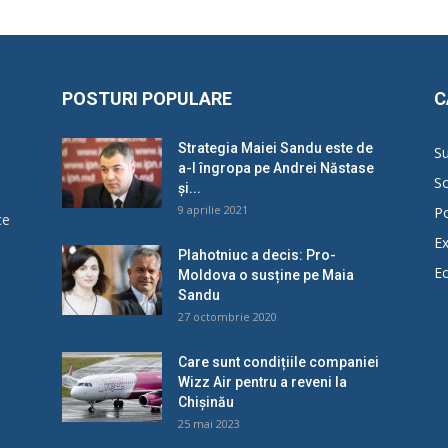
POSTURI POPULARE
C
Strategia Maiei Sandu este de
Su
a-l îngropa pe Andrei Năstase
So
și...
9 aprilie 2021
Po
ce
Ex
Plahotniuc a decis: Pro-
E
Moldova o susține pe Maia
u
Sandu
27 octombrie 2020
Care sunt condițiile companiei
Wizz Air pentru a reveni la
Chișinău
25 mai 2023