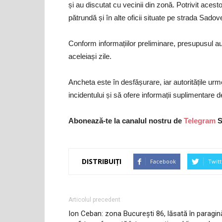
și au discutat cu vecinii din zonă. Potrivit acest
pătrundă și în alte oficii situate pe strada Sado
Conform informațiilor preliminare, presupusul autor 
aceleiași zile.
Ancheta este în desfășurare, iar autoritățile ur
incidentului și să ofere informații suplimentare 
Abonează-te la canalul nostru de
Telegram
S
DISTRIBUIȚI
Facebook
Twitt
Articolul precedent
Ion Ceban: zona București 86, lăsată în paragin