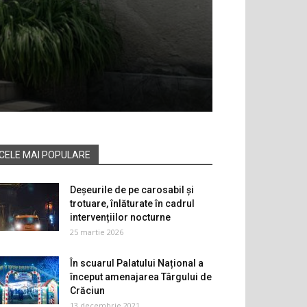
CELE MAI POPULARE
Deșeurile de pe carosabil și
trotuare, înlăturate în cadrul
intervențiilor nocturne
25 martie 2026
În scuarul Palatului Național a
început amenajarea Târgului de
Crăciun
13 decembrie 2021