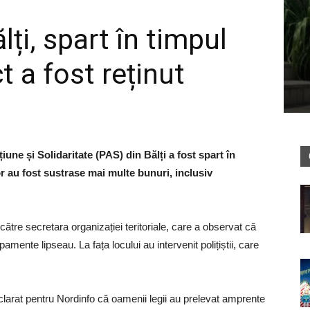
lți, spart în timpul
t a fost reținut
țiune și Solidaritate (PAS) din Bălți a fost spart în
or au fost sustrase mai multe bunuri, inclusiv
 către secretara organizației teritoriale, care a observat că
amente lipseau. La fața locului au intervenit polițiștii, care
larat pentru Nordinfo că oamenii legii au prelevat amprente