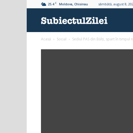
C
25.4
sâmbătă, august 8, 20
Moldova, Chisinau
Subiectul
Acasă
Social
Sediul PAS din Bălți, spart în timpul n
Zilei