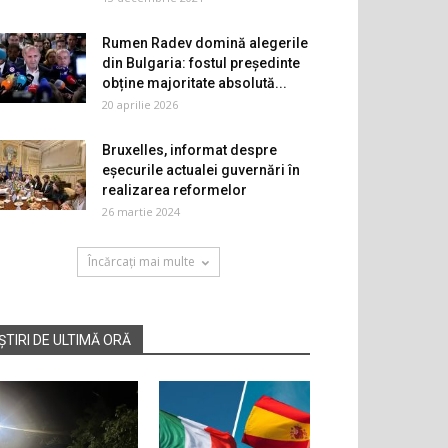
Rumen Radev domină alegerile
din Bulgaria: fostul președinte
obține majoritate absolută...
20 aprilie 2026
Bruxelles, informat despre
eșecurile actualei guvernări în
realizarea reformelor
26 martie 2024
Încărcați mai multe
ȘTIRI DE ULTIMĂ ORĂ