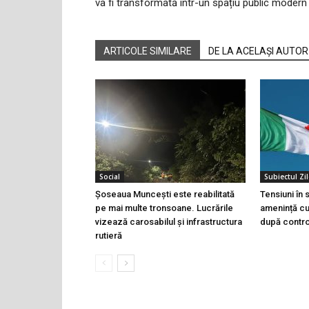
va fi transformată într-un spațiu public modern
ARTICOLE SIMILARE
DE LA ACELAȘI AUTOR
Social
Subiectul Zil
Șoseaua Muncești este reabilitată
Tensiuni în
pe mai multe tronsoane. Lucrările
amenință cu 
vizează carosabilul și infrastructura
după controa
rutieră