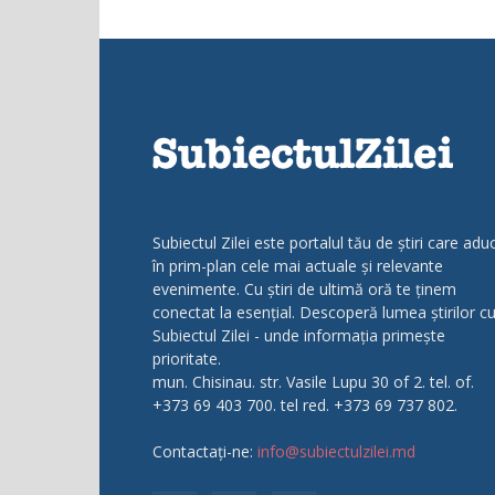
Subiectul Zilei este portalul tău de știri care adu
în prim-plan cele mai actuale și relevante
evenimente. Cu știri de ultimă oră te ținem
conectat la esențial. Descoperă lumea știrilor c
Subiectul Zilei - unde informația primește
prioritate.
mun. Chisinau. str. Vasile Lupu 30 of 2. tel. of.
+373 69 403 700. tel red. +373 69 737 802.
Contactați-ne:
info@subiectulzilei.md