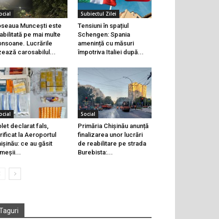
ocial
Subiectul Zilei
seaua Muncești este
Tensiuni în spațiul
abilitată pe mai multe
Schengen: Spania
onsoane. Lucrările
amenință cu măsuri
zează carosabilul...
împotriva Italiei după...
ocial
Social
let declarat fals,
Primăria Chișinău anunță
rificat la Aeroportul
finalizarea unor lucrări
ișinău: ce au găsit
de reabilitare pe strada
meșii...
Burebista:...
Taguri