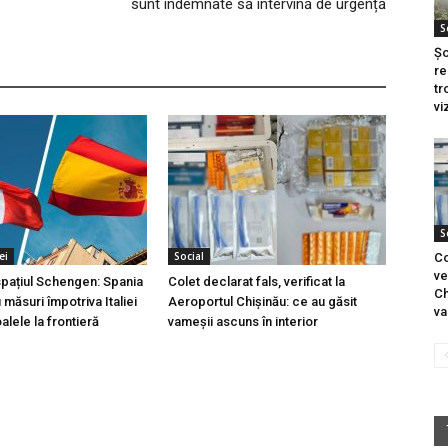
sunt îndemnate să intervină de urgență
S
Șo
re
tr
vi
S
ei
Social
Co
ve
 spațiul Schengen: Spania
Colet declarat fals, verificat la
Ch
măsuri împotriva Italiei
Aeroportul Chișinău: ce au găsit
va
lele la frontieră
vameșii ascuns în interior