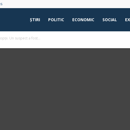
26
ŞTIRI
POLITIC
ECONOMIC
SOCIAL
E
opții. Un suspect a fost...