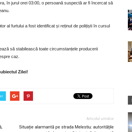
ora, în jurul orei 03:00, o persoană suspectă ar fi încercat să
veanu.
al furtului a fost identificat și reținut de polițiști în cursul
mează să stabilească toate circumstanțele producerii
despre caz.
ubiectul Zilei!
er
Articolul următor
ă,
Situație alarmantă pe strada Melestiu: autoritățile