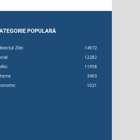
ATEGORIE POPULARĂ
biectul Zilei
14972
cial
12282
litic
11958
terne
3403
conomic
1021