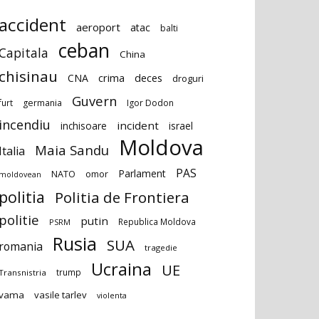
accident
aeroport
atac
balti
ceban
Capitala
China
chisinau
deces
CNA
crima
droguri
Guvern
furt
germania
Igor Dodon
incendiu
incident
inchisoare
israel
Moldova
Maia Sandu
Italia
PAS
Parlament
NATO
omor
moldovean
politia
Politia de Frontiera
politie
putin
Republica Moldova
PSRM
Rusia
SUA
romania
tragedie
Ucraina
UE
trump
Transnistria
vama
vasile tarlev
violenta