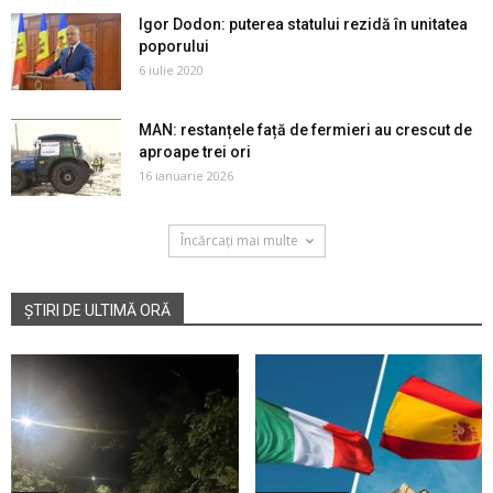
Igor Dodon: puterea statului rezidă în unitatea
poporului
6 iulie 2020
MAN: restanțele față de fermieri au crescut de
aproape trei ori
16 ianuarie 2026
Încărcați mai multe
ȘTIRI DE ULTIMĂ ORĂ