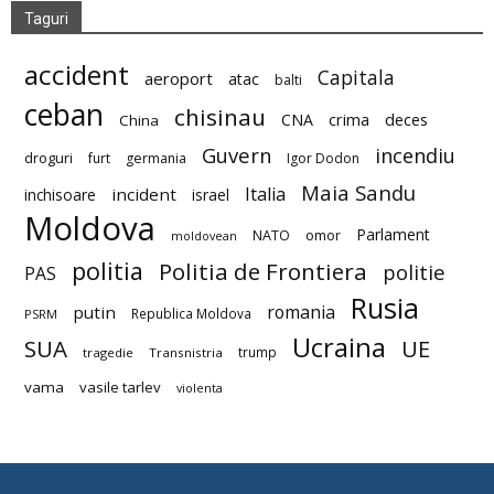
Taguri
accident
Capitala
aeroport
atac
balti
ceban
chisinau
deces
CNA
crima
China
Guvern
incendiu
droguri
furt
germania
Igor Dodon
Maia Sandu
Italia
incident
inchisoare
israel
Moldova
Parlament
NATO
omor
moldovean
politia
Politia de Frontiera
politie
PAS
Rusia
romania
putin
Republica Moldova
PSRM
Ucraina
SUA
UE
trump
tragedie
Transnistria
vama
vasile tarlev
violenta