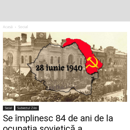
Acasă
Social
Social
Subiectul Zilei
Se împlinesc 84 de ani de la
ocupația sovietică a