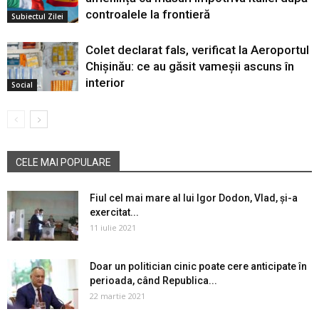
controalele la frontieră
Subiectul Zilei
Colet declarat fals, verificat la Aeroportul
Chișinău: ce au găsit vameșii ascuns în
interior
Social
CELE MAI POPULARE
Fiul cel mai mare al lui Igor Dodon, Vlad, și-a
exercitat...
11 iulie 2021
Doar un politician cinic poate cere anticipate în
perioada, când Republica...
22 martie 2021