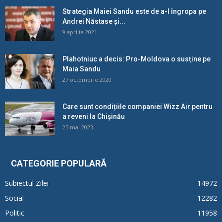
Strategia Maiei Sandu este de a-l îngropa pe
Andrei Năstase și...
9 aprilie 2021
Plahotniuc a decis: Pro-Moldova o susține pe
Maia Sandu
27 octombrie 2020
Care sunt condițiile companiei Wizz Air pentru
a reveni la Chișinău
25 mai 2023
CATEGORIE POPULARĂ
Subiectul Zilei
14972
Social
12282
Politic
11958