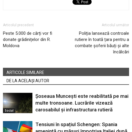
Articolul precedent
Articolul următor
Peste 5.000 de cărți vor fi
Poliția lansează controale
donate grădinițelor din R.
rutiere în toată țara pentru a
Moldova
combate șoferii băuți și alte
încălcări
ARTICOLE SIMILARE
DE LA ACELAȘI AUTOR
Șoseaua Muncești este reabilitată pe mai
multe tronsoane. Lucrările vizează
carosabilul și infrastructura rutieră
Social
Tensiuni în spațiul Schengen: Spania
amenință cu măsuri împotriva Italiei după