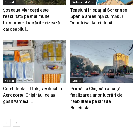
Social
Subiectul Zilei
Șoseaua Muncești este
Tensiuni în spațiul Schengen:
reabilitată pe mai multe
Spania amenință cu măsuri
tronsoane. Lucrările vizează
împotriva Italiei după...
carosabilul...
Social
Social
Colet declarat fals, verificat la
Primăria Chișinău anunță
Aeroportul Chișinău: ce au
finalizarea unor lucrări de
găsit vameșii...
reabilitare pe strada
Burebista:...