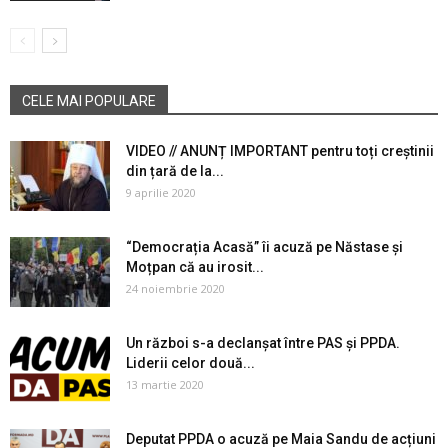
CELE MAI POPULARE
VIDEO // ANUNȚ IMPORTANT pentru toți creștinii
din țară de la...
9 aprilie 2020
“Democrația Acasă” îi acuză pe Năstase și
Moțpan că au irosit...
24 noiembrie 2020
Un război s-a declanșat între PAS și PPDA.
Liderii celor două...
13 martie 2020
Deputat PPDA o acuză pe Maia Sandu de acțiuni