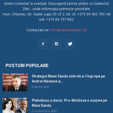
ținem conectat la esențial. Descoperă lumea știrilor cu Subiectul
Zilei - unde informația primește prioritate.
mun. Chisinau. str. Vasile Lupu 30 of 2. tel. of. +373 69 403 700. tel
red. +373 69 737 802.
Contactați-ne:
info@subiectulzilei.md
POSTURI POPULARE
Strategia Maiei Sandu este de a-l îngropa pe
Andrei Năstase și...
9 aprilie 2021
Plahotniuc a decis: Pro-Moldova o susține pe
Maia Sandu
27 octombrie 2020