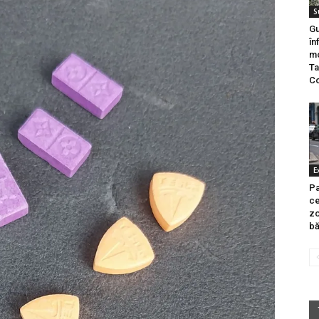
S
Gu
în
mo
Ta
C
E
Pa
ce
zo
bă