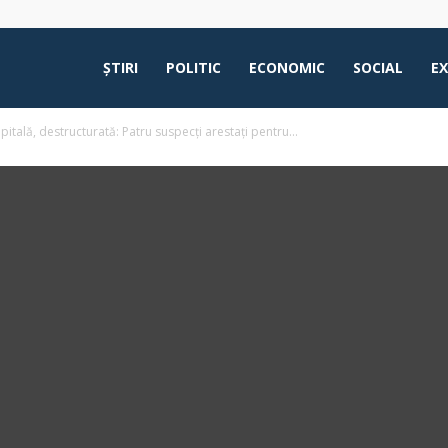
ŞTIRI
POLITIC
ECONOMIC
SOCIAL
E
pitală, destructurată: Patru suspecți arestați pentru...