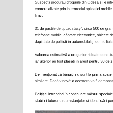
Suspecții procurau drogurile din Odesa și le intr
comercializate prin intermediul aplicației mobil
finali.
31 de pastile de tip „ecstasy”, circa 500 de gram
telefoane mobile, cântare electronice, obiecte d
depistate de polițiști în automobilul și domiciliul 
Valoarea estimativă a drogurilor ridicate constitu
iar ulterior au fost plasați în arest pentru 30 de zi
De menționat că bănuiții nu sunt la prima abatere 
similare. Dacă vinovăția acestora va fi demonstra
Polițiștii întreprind în continuare măsuri special
stabilirii tuturor circumstanțelor și identificării 