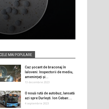
CELE MAI POPULARE
Caz șocant de braconaj în
Ialoveni: Inspectorii de mediu,
amenințați și...
13 decembrie 2023
O nouă rută de autobuz, lansată
azi spre Durlești. Ion Ceban:...
4 septembrie 2023