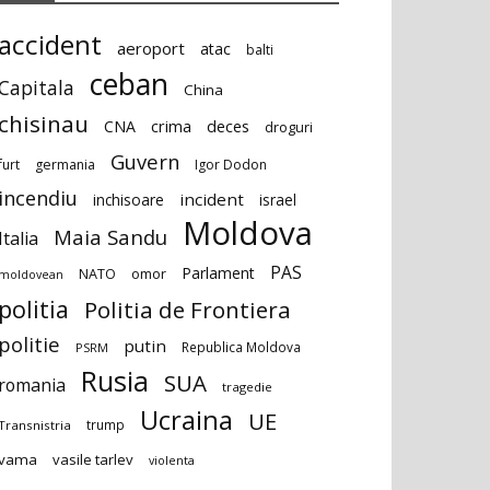
accident
aeroport
atac
balti
ceban
Capitala
China
chisinau
deces
CNA
crima
droguri
Guvern
furt
germania
Igor Dodon
incendiu
incident
inchisoare
israel
Moldova
Maia Sandu
Italia
PAS
Parlament
NATO
omor
moldovean
politia
Politia de Frontiera
politie
putin
Republica Moldova
PSRM
Rusia
SUA
romania
tragedie
Ucraina
UE
trump
Transnistria
vama
vasile tarlev
violenta