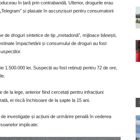
oduceau în țară prin contrabandă. Ulterior, drogurile erau
e „Telegram” și plasate în ascunzișuri pentru consumatorii
e de droguri sintetice de tip „metadonă”, mijloace bănești,
estinate împachetării și consumului de droguri au fost
suspecților.
ie 1.500.000 lei. Suspecții au fost reținuți pentru 72 de ore,
le.
de la lege, anterior fiind cercetați pentru infracțiuni
tă, ei riscă închisoare de la șapte la 15 ani.
e de investigație și acțiuni de urmărire penală în vederea
persoanelor implicate.