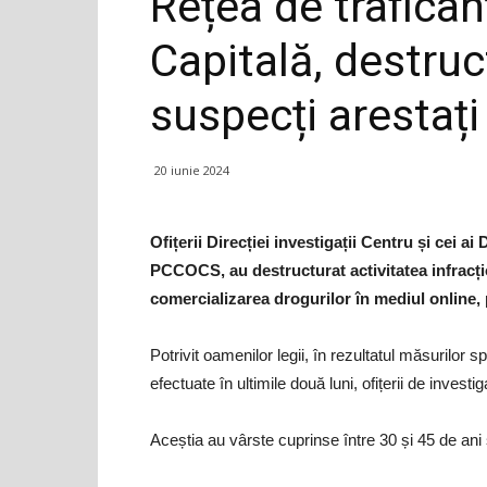
Rețea de trafican
Capitală, destruc
suspecți arestați
20 iunie 2024
Ofițerii Direcției investigații Centru și cei a
PCCOCS, au destructurat activitatea infracțio
comercializarea drogurilor în mediul online, pe
Potrivit oamenilor legii, în rezultatul măsurilor s
efectuate în ultimile două luni, ofițerii de investig
Aceștia au vârste cuprinse între 30 și 45 de ani și