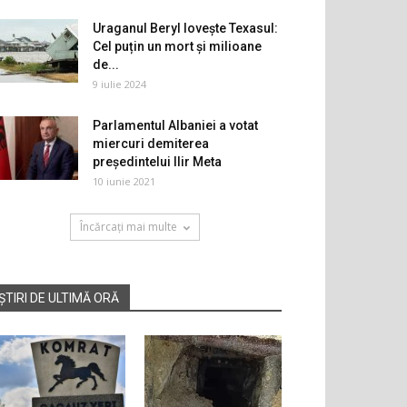
Uraganul Beryl lovește Texasul:
Cel puțin un mort și milioane
de...
9 iulie 2024
Parlamentul Albaniei a votat
miercuri demiterea
preşedintelui Ilir Meta
10 iunie 2021
Încărcați mai multe
ȘTIRI DE ULTIMĂ ORĂ