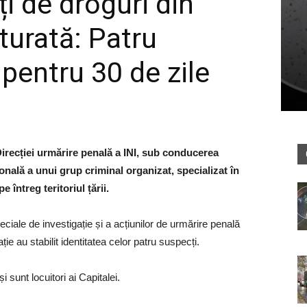
ți de droguri din
turată: Patru
 pentru 30 de zile
i Direcției urmărire penală a INI, sub conducerea
nală a unui grup criminal organizat, specializat în
 întreg teritoriul țării.
peciale de investigație și a acțiunilor de urmărire penală
ație au stabilit identitatea celor patru suspecți.
 sunt locuitori ai Capitalei.