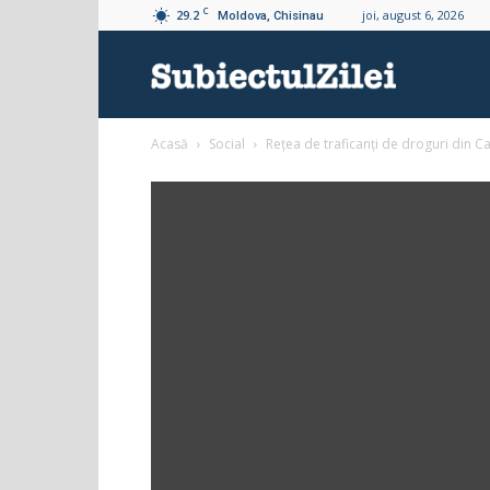
C
29.2
joi, august 6, 2026
Moldova, Chisinau
Subiectul
Acasă
Social
Rețea de traficanți de droguri din Ca
Zilei