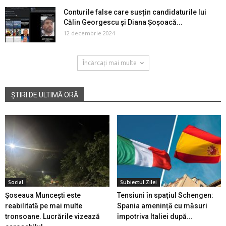
Conturile false care susțin candidaturile lui
Călin Georgescu și Diana Șoșoacă...
12 decembrie 2024
Încărcați mai multe
ȘTIRI DE ULTIMĂ ORĂ
Social
Subiectul Zilei
Șoseaua Muncești este
Tensiuni în spațiul Schengen:
reabilitată pe mai multe
Spania amenință cu măsuri
tronsoane. Lucrările vizează
împotriva Italiei după...