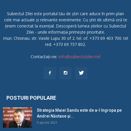
Subiectul Zilei este portalul tău de știri care aduce în prim-plan
cele mai actuale și relevante evenimente. Cu știri de ultimă oră te
ținem conectat la esențial. Descoperă lumea știrilor cu Subiectul
Zilei - unde informația primește prioritate.
mun. Chisinau. str. Vasile Lupu 30 of 2. tel. of. +373 69 403 700. tel
red. +373 69 737 802.
Contactați-ne:
info@subiectulzilei.md
POSTURI POPULARE
Strategia Maiei Sandu este de a-l îngropa pe
Andrei Năstase și...
9 aprilie 2021