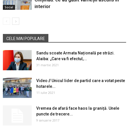
interior
Social
CELE MAI POPULARE
Sandu scoate Armata Națională pe străzi.
Alaiba: „Care va fi efectul,...
31 martie 2021
Video // Unicul lider de partid care a votat peste
hotarele...
11 iulie 2021
Vremea de afară face haos la graniță. Unele
puncte de trecere...
9 ianuarie 2017