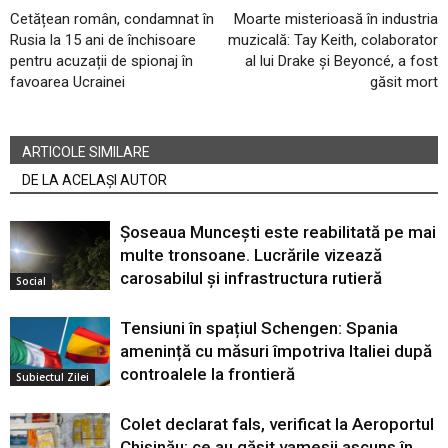
Cetățean român, condamnat în
Moarte misterioasă în industria
Rusia la 15 ani de închisoare
muzicală: Tay Keith, colaborator
pentru acuzații de spionaj în
al lui Drake și Beyoncé, a fost
favoarea Ucrainei
găsit mort
ARTICOLE SIMILARE
DE LA ACELAȘI AUTOR
Șoseaua Muncești este reabilitată pe mai
multe tronsoane. Lucrările vizează
carosabilul și infrastructura rutieră
Social
Tensiuni în spațiul Schengen: Spania
amenință cu măsuri împotriva Italiei după
controalele la frontieră
Subiectul Zilei
Colet declarat fals, verificat la Aeroportul
Chișinău: ce au găsit vameșii ascuns în