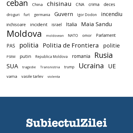
ceban
chisinau
deces
CNA
crima
China
Guvern
incendiu
droguri
furt
germania
Igor Dodon
Maia Sandu
Italia
incident
inchisoare
israel
Moldova
Parlament
NATO
omor
moldovean
politia
Politia de Frontiera
politie
PAS
Rusia
romania
putin
Republica Moldova
PSRM
Ucraina
SUA
UE
trump
tragedie
Transnistria
vama
vasile tarlev
violenta