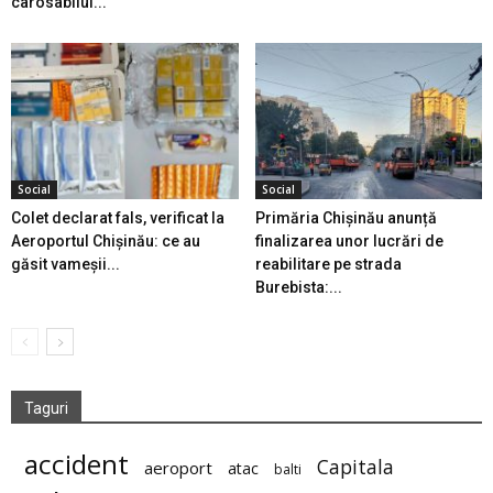
carosabilul...
Social
Social
Colet declarat fals, verificat la
Primăria Chișinău anunță
Aeroportul Chișinău: ce au
finalizarea unor lucrări de
găsit vameșii...
reabilitare pe strada
Burebista:...
Taguri
accident
Capitala
aeroport
atac
balti