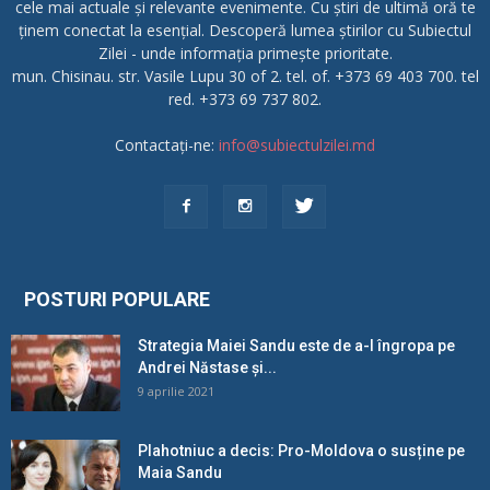
cele mai actuale și relevante evenimente. Cu știri de ultimă oră te
ținem conectat la esențial. Descoperă lumea știrilor cu Subiectul
Zilei - unde informația primește prioritate.
mun. Chisinau. str. Vasile Lupu 30 of 2. tel. of. +373 69 403 700. tel
red. +373 69 737 802.
Contactați-ne:
info@subiectulzilei.md
POSTURI POPULARE
Strategia Maiei Sandu este de a-l îngropa pe
Andrei Năstase și...
9 aprilie 2021
Plahotniuc a decis: Pro-Moldova o susține pe
Maia Sandu