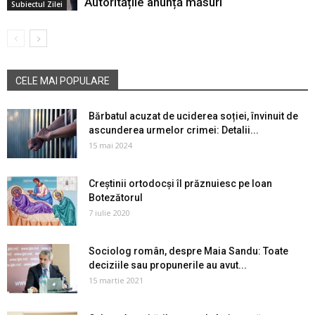
Autoritățile anunță măsuri
Subiectul Zilei
CELE MAI POPULARE
Bărbatul acuzat de uciderea soției, învinuit de
ascunderea urmelor crimei: Detalii...
15 mai 2024
Creștinii ortodocși îl prăznuiesc pe Ioan
Botezătorul
7 iulie 2020
Sociolog român, despre Maia Sandu: Toate
deciziile sau propunerile au avut...
15 martie 2021