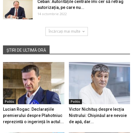
Ceban: Autoritățile centrale îmi cer să retrag
autorizația, pe care nu...
14 octombrie 2022
Încărcați mai multe
ȘTIRI DE ULTIMĂ ORĂ
Politic
Politic
Lucian Rogac: Declarațiile
Victor Nichituș despre lecția
premierului despre Plahotniuc
Nistrului: Chișinăul are nevoie
reprezintă o ingerință în actul...
de apă, dar...