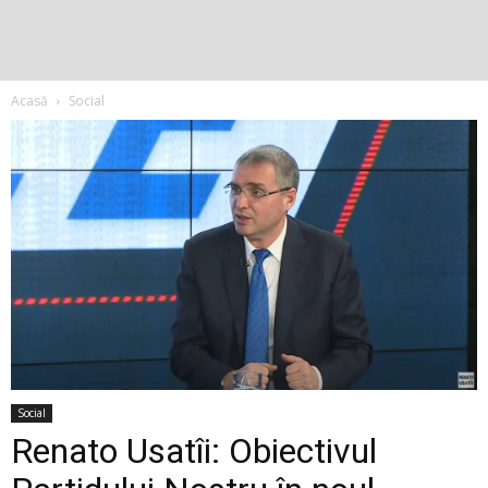
Acasă
Social
Social
Renato Usatîi: Obiectivul