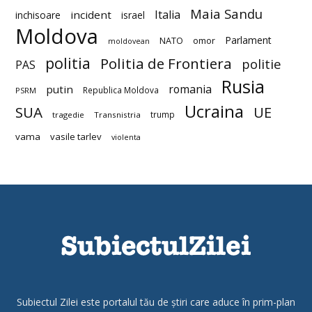
Maia Sandu
Italia
incident
inchisoare
israel
Moldova
Parlament
NATO
omor
moldovean
politia
Politia de Frontiera
politie
PAS
Rusia
romania
putin
Republica Moldova
PSRM
Ucraina
SUA
UE
trump
tragedie
Transnistria
vama
vasile tarlev
violenta
Subiectul Zilei este portalul tău de știri care aduce în prim-plan