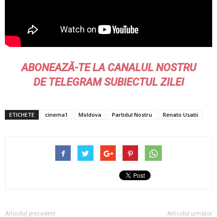
ABONEAZĂ-TE LA CANALUL NOSTRU
DE
TELEGRAM
SUBIECTUL ZILEI
ETICHETE
cinema1
Moldova
Partidul Nostru
Renato Usatii
Articolul precedent
Articolul următor