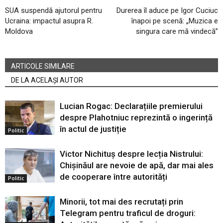
SUA suspendă ajutorul pentru
Durerea îl aduce pe Igor Cuciuc
Ucraina: impactul asupra R.
înapoi pe scenă: „Muzica e
Moldova
singura care mă vindecă”
ARTICOLE SIMILARE
DE LA ACELAȘI AUTOR
Lucian Rogac: Declarațiile premierului
despre Plahotniuc reprezintă o ingerință
în actul de justiție
Politic
Victor Nichituș despre lecția Nistrului:
Chișinăul are nevoie de apă, dar mai ales
de cooperare între autorități
Politic
Minorii, tot mai des recrutați prin
Telegram pentru traficul de droguri: