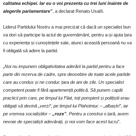
calitatea echipei. Iar eu o voi prezenta cu trei luni înainte de
alegerile parlamentare”
, a declarat Renato Usatîi.
Liderul Partidului Nostru a mai precizat că dacă un specialist bun
va dori să participe la actul de guvernământ, pentru a-și ajuta țara
cu experiența și cunoștințele sale, atunci această persoană nu va
fi obligată să adere la partid.
„
Noi nu impunem obligativitatea aderării la partid pentru a face
parte din rezerva de cadre, spre deosebire de toate acele partide
care au condus și ne conduc țara de ani de zile. Un specialist
competent poate fi fără apartenență politică. Să punem capăt
practicii prin care, pe timpul lui Filat, toți pompierii și polițiștii erau
obligați să devină „verzi”, pe timpul lui Plahotniuc – „albaștri”, iar
pe vremea socialiștilor –
„roze”
. Pentru a construi o țară, avem
nevoie de specialiști adevărați, și noi vom face acest lucru
”.