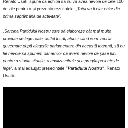
Renato Usatîi spune că echipa sa nu va avea nevoie de cele 100
de zile pentru a-și prezenta rezultatele:
„Totul va fi clar chiar din
prima săptămână de activitate”.
„Sarcina Partidului Nostru este să elaboreze cât mai multe
proiecte de lege reale, astfel încât, atunci când vom veni la
guvernare după alegerile parlamentare din această toamnă, să nu
fie nevoie să spunem oamenilor că avem nevoie de șase luni
pentru a studia situația, a analiza cifrele și a pregăti proiecte de
lege
”, a mai adăugat președintele
”Partidului Nostru”
, Renato
Usatîi.