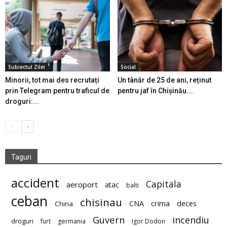
Subiectul Zilei
Social
Minorii, tot mai des recrutați
Un tânăr de 25 de ani, reținut
prin Telegram pentru traficul de
pentru jaf în Chișinău....
droguri:...
Taguri
accident
Capitala
aeroport
atac
balti
ceban
chisinau
deces
CNA
crima
China
Guvern
incendiu
droguri
furt
germania
Igor Dodon