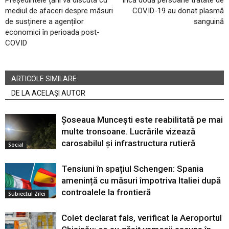
mediul de afaceri despre măsuri
COVID-19 au donat plasmă
de susținere a agenților
sanguină
economici în perioada post-
COVID
ARTICOLE SIMILARE
DE LA ACELAȘI AUTOR
Șoseaua Muncești este reabilitată pe mai
multe tronsoane. Lucrările vizează
carosabilul și infrastructura rutieră
Social
Tensiuni în spațiul Schengen: Spania
amenință cu măsuri împotriva Italiei după
controalele la frontieră
Subiectul Zilei
Colet declarat fals, verificat la Aeroportul