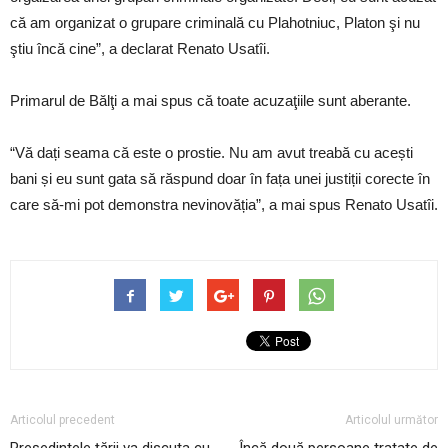
că am organizat o grupare criminală cu Plahotniuc, Platon şi nu
ştiu încă cine”, a declarat Renato Usatîi.
Primarul de Bălţi a mai spus că toate acuzaţiile sunt aberante.
“Vă dați seama că este o prostie. Nu am avut treabă cu acești
bani și eu sunt gata să răspund doar în fața unei justiții corecte în
care să-mi pot demonstra nevinovăția”, a mai spus Renato Usatîi.
Articolul precedent
Articolul următor
Președintele țării va discuta cu
Încă două persoane tratate de