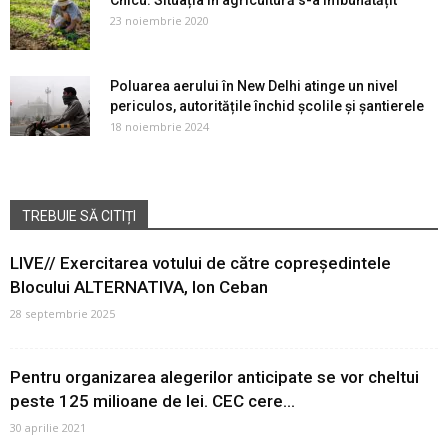
Chicu: Situația în agricultură s-a îmbunătățit
23 noiembrie 2020
Poluarea aerului în New Delhi atinge un nivel
periculos, autoritățile închid școlile și șantierele
18 noiembrie 2024
TREBUIE SĂ CITIȚI
LIVE// Exercitarea votului de către copreședintele
Blocului ALTERNATIVA, Ion Ceban
28 septembrie 2025
Pentru organizarea alegerilor anticipate se vor cheltui
peste 125 milioane de lei. CEC cere...
30 aprilie 2021