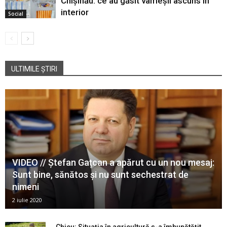
Chișinău: ce au găsit vameșii ascuns în
interior
Social
ULTIMILE ȘTIRI
VIDEO // Ștefan Gațcan a apărut cu un nou mesaj:
Sunt bine, sănătos și nu sunt sechestrat de
nimeni
2 iulie 2020