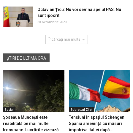
Octavian Țîcu: Nu voi semna apelul PAS. Nu
sunt ipocrit
20 octombrie 2020
Încărcați mai multe
ȘTIRI DE ULTIMĂ ORĂ
Social
Subiectul Zilei
Șoseaua Muncești este
Tensiuni în spațiul Schengen:
reabilitată pe mai multe
Spania amenință cu măsuri
tronsoane. Lucrările vizează
împotriva Italiei după...