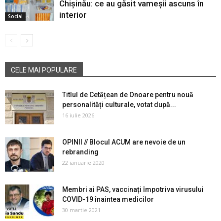
Chișinău: ce au găsit vameșii ascuns în
interior
Social
CELE MAI POPULARE
Titlul de Cetățean de Onoare pentru nouă
personalități culturale, votat după...
16 iulie 2026
OPINII // Blocul ACUM are nevoie de un
rebranding
22 ianuarie 2020
Membri ai PAS, vaccinați împotriva virusului
COVID-19 înaintea medicilor
30 martie 2021