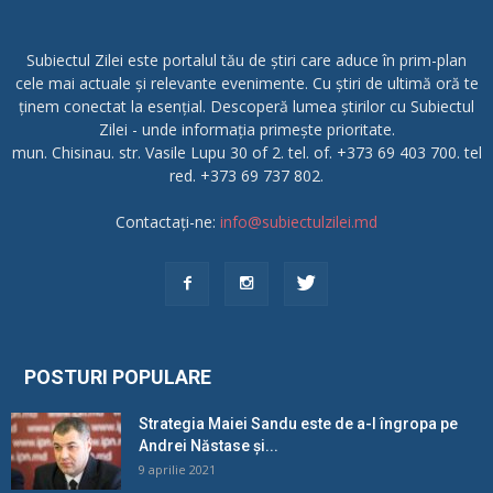
Subiectul Zilei este portalul tău de știri care aduce în prim-plan
cele mai actuale și relevante evenimente. Cu știri de ultimă oră te
ținem conectat la esențial. Descoperă lumea știrilor cu Subiectul
Zilei - unde informația primește prioritate.
mun. Chisinau. str. Vasile Lupu 30 of 2. tel. of. +373 69 403 700. tel
red. +373 69 737 802.
Contactați-ne:
info@subiectulzilei.md
POSTURI POPULARE
Strategia Maiei Sandu este de a-l îngropa pe
Andrei Năstase și...
9 aprilie 2021