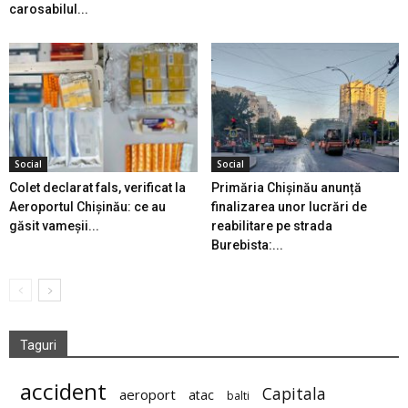
carosabilul...
Social
Social
Colet declarat fals, verificat la
Primăria Chișinău anunță
Aeroportul Chișinău: ce au
finalizarea unor lucrări de
găsit vameșii...
reabilitare pe strada
Burebista:...
Taguri
accident
Capitala
aeroport
atac
balti