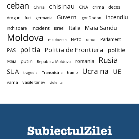
ceban
chisinau
deces
CNA
crima
China
Guvern
incendiu
droguri
furt
germania
Igor Dodon
Maia Sandu
Italia
incident
inchisoare
israel
Moldova
Parlament
NATO
omor
moldovean
politia
Politia de Frontiera
politie
PAS
Rusia
romania
putin
Republica Moldova
PSRM
Ucraina
SUA
UE
trump
tragedie
Transnistria
vama
vasile tarlev
violenta