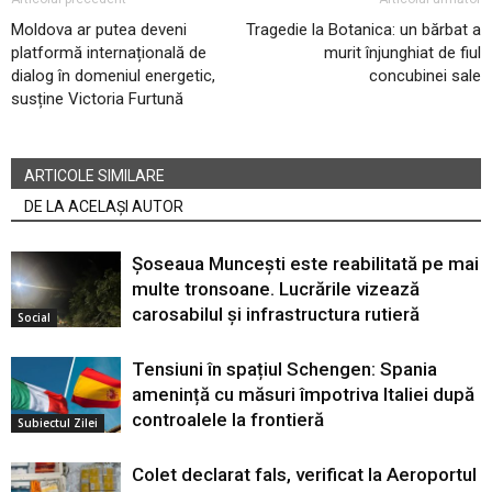
Moldova ar putea deveni
Tragedie la Botanica: un bărbat a
platformă internațională de
murit înjunghiat de fiul
dialog în domeniul energetic,
concubinei sale
susține Victoria Furtună
ARTICOLE SIMILARE
DE LA ACELAȘI AUTOR
Șoseaua Muncești este reabilitată pe mai
multe tronsoane. Lucrările vizează
carosabilul și infrastructura rutieră
Social
Tensiuni în spațiul Schengen: Spania
amenință cu măsuri împotriva Italiei după
controalele la frontieră
Subiectul Zilei
Colet declarat fals, verificat la Aeroportul