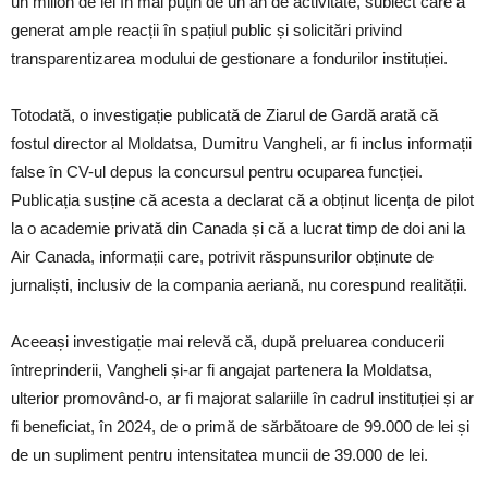
un milion de lei în mai puțin de un an de activitate, subiect care a
generat ample reacții în spațiul public și solicitări privind
transparentizarea modului de gestionare a fondurilor instituției.
Totodată, o investigație publicată de Ziarul de Gardă arată că
fostul director al Moldatsa, Dumitru Vangheli, ar fi inclus informații
false în CV-ul depus la concursul pentru ocuparea funcției.
Publicația susține că acesta a declarat că a obținut licența de pilot
la o academie privată din Canada și că a lucrat timp de doi ani la
Air Canada, informații care, potrivit răspunsurilor obținute de
jurnaliști, inclusiv de la compania aeriană, nu corespund realității.
Aceeași investigație mai relevă că, după preluarea conducerii
întreprinderii, Vangheli și-ar fi angajat partenera la Moldatsa,
ulterior promovând-o, ar fi majorat salariile în cadrul instituției și ar
fi beneficiat, în 2024, de o primă de sărbătoare de 99.000 de lei și
de un supliment pentru intensitatea muncii de 39.000 de lei.