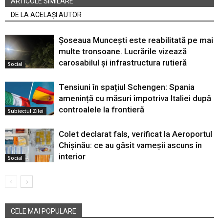
ARTICOLE SIMILARE
DE LA ACELAȘI AUTOR
Șoseaua Muncești este reabilitată pe mai
multe tronsoane. Lucrările vizează
carosabilul și infrastructura rutieră
Social
Tensiuni în spațiul Schengen: Spania
amenință cu măsuri împotriva Italiei după
controalele la frontieră
Subiectul Zilei
Colet declarat fals, verificat la Aeroportul
Chișinău: ce au găsit vameșii ascuns în
interior
Social
CELE MAI POPULARE