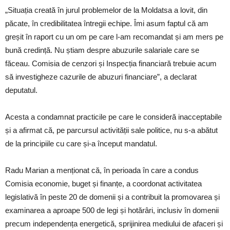
„Situația creată în jurul problemelor de la Moldatsa a lovit, din
păcate, în credibilitatea întregii echipe. Îmi asum faptul că am
greșit în raport cu un om pe care l-am recomandat și am mers pe
bună credință. Nu știam despre abuzurile salariale care se
făceau. Comisia de cenzori și Inspecția financiară trebuie acum
să investigheze cazurile de abuzuri financiare”, a declarat
deputatul.
Acesta a condamnat practicile pe care le consideră inacceptabile
și a afirmat că, pe parcursul activității sale politice, nu s-a abătut
de la principiile cu care și-a început mandatul.
Radu Marian a menționat că, în perioada în care a condus
Comisia economie, buget și finanțe, a coordonat activitatea
legislativă în peste 20 de domenii și a contribuit la promovarea și
examinarea a aproape 500 de legi și hotărâri, inclusiv în domenii
precum independența energetică, sprijinirea mediului de afaceri și