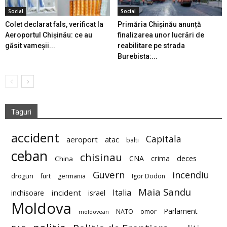
Social
Social
Colet declarat fals, verificat la
Primăria Chișinău anunță
Aeroportul Chișinău: ce au
finalizarea unor lucrări de
găsit vameșii...
reabilitare pe strada
Burebista:...
Taguri
accident
Capitala
aeroport
atac
balti
ceban
chisinau
deces
CNA
crima
China
Guvern
incendiu
droguri
furt
germania
Igor Dodon
Maia Sandu
Italia
incident
inchisoare
israel
Moldova
Parlament
NATO
omor
moldovean