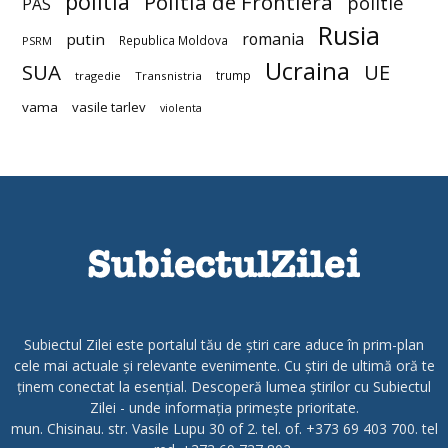
politia
Politia de Frontiera
politie
PAS
Rusia
romania
putin
Republica Moldova
PSRM
Ucraina
SUA
UE
trump
tragedie
Transnistria
vama
vasile tarlev
violenta
Subiectul Zilei este portalul tău de știri care aduce în prim-plan
cele mai actuale și relevante evenimente. Cu știri de ultimă oră te
ținem conectat la esențial. Descoperă lumea știrilor cu Subiectul
Zilei - unde informația primește prioritate.
mun. Chisinau. str. Vasile Lupu 30 of 2. tel. of. +373 69 403 700. tel