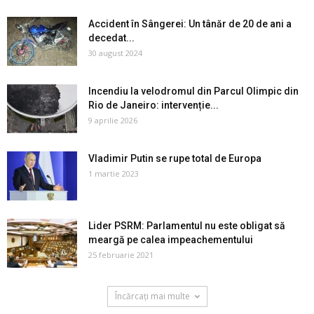
Accident în Sângerei: Un tânăr de 20 de ani a
decedat...
30 august 2024
Incendiu la velodromul din Parcul Olimpic din
Rio de Janeiro: intervenție...
9 aprilie 2026
Vladimir Putin se rupe total de Europa
1 martie 2023
Lider PSRM: Parlamentul nu este obligat să
meargă pe calea impeachementului
25 februarie 2021
Încărcați mai multe