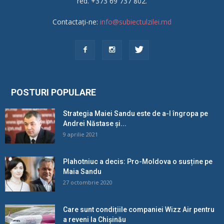
red. +373 69 737 802.
Contactați-ne:
info@subiectulzilei.md
POSTURI POPULARE
Strategia Maiei Sandu este de a-l îngropa pe
Andrei Năstase și...
9 aprilie 2021
Plahotniuc a decis: Pro-Moldova o susține pe
Maia Sandu
27 octombrie 2020
Care sunt condițiile companiei Wizz Air pentru
a reveni la Chișinău