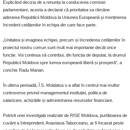
Explicând decizia de a renunța la conducerea comisiei
parlamentare, acesta a declarat că prioritatea sa rămâne
aderarea Republicii Moldova la Uniunea Europeană și menținerea
încrederii cetățenilor în echipa din care face parte.
„Unitatea și imaginea echipei, precum și încrederea cetățenilor în
proiectul nostru comun sunt mult mai importante decât orice
funcție. Voi continua să contribui, din funcția de deputat, la drumul
Republicii Moldova spre lumea europeană liberă și prosperă”, a
conchis Radu Marian.
În ultima perioadă, Î.S. Moldatsa s-a aflat în centrul mai multor
controverse privind managementul instituției, politica de
salarizare, achizițiile și administrarea resurselor financiare.
Potrivit unei investigații realizate de RISE Moldova, purtătoarea de
cuvânt a întreprinderii, Anastasia Taburceanu, ar fi încasat peste