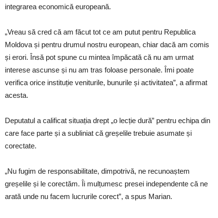
integrarea economică europeană.
„Vreau să cred că am făcut tot ce am putut pentru Republica
Moldova și pentru drumul nostru european, chiar dacă am comis
și erori. Însă pot spune cu mintea împăcată că nu am urmat
interese ascunse și nu am tras foloase personale. Îmi poate
verifica orice instituție veniturile, bunurile și activitatea”, a afirmat
acesta.
Deputatul a calificat situația drept „o lecție dură” pentru echipa din
care face parte și a subliniat că greșelile trebuie asumate și
corectate.
„Nu fugim de responsabilitate, dimpotrivă, ne recunoaștem
greșelile și le corectăm. Îi mulțumesc presei independente că ne
arată unde nu facem lucrurile corect”, a spus Marian.