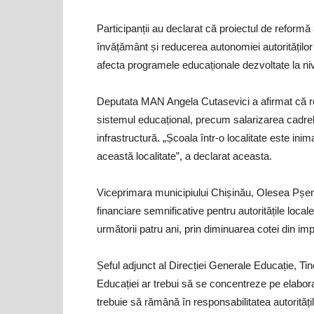
Participanții au declarat că proiectul de reformă a
învățământ și reducerea autonomiei autorităților
afecta programele educaționale dezvoltate la ni
Deputata MAN Angela Cutasevici a afirmat că 
sistemul educațional, precum salarizarea cadrelor d
infrastructură. „Școala într-o localitate este ini
această localitate”, a declarat aceasta.
Viceprimara municipiului Chișinău, Olesea Pșeni
financiare semnificative pentru autoritățile local
următorii patru ani, prin diminuarea cotei din imp
Șeful adjunct al Direcției Generale Educație, Tine
Educației ar trebui să se concentreze pe elaborar
trebuie să rămână în responsabilitatea autorități