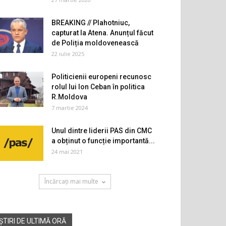
BREAKING // Plahotniuc,
capturat la Atena. Anunțul făcut
de Poliția moldovenească
22 iulie 2025
Politicienii europeni recunosc
rolul lui Ion Ceban în politica
R.Moldova
7 martie 2024
Unul dintre liderii PAS din CMC
a obținut o funcție importantă...
24 mai 2021
Încărcați mai multe
ȘTIRI DE ULTIMĂ ORĂ