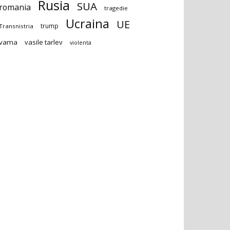
Rusia
SUA
romania
tragedie
Ucraina
UE
trump
Transnistria
vama
vasile tarlev
violenta