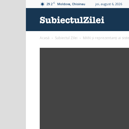
C
29.2
joi, august 6, 2026
Moldova, Chisinau
Subiectul
Acasă
Subiectul Zilei
MAN și reprezentanți ai siste
Zilei