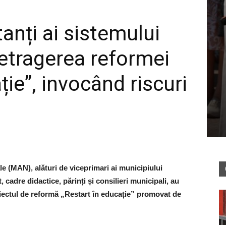
anți ai sistemului
retragerea reformei
ție”, invocând riscuri
le (MAN), alături de viceprimari ai municipiului
, cadre didactice, părinți și consilieri municipali, au
roiectul de reformă „Restart în educație” promovat de