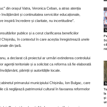
uc” din orașul Vatra, Veronica Ceban, a atras atenția
de învățământ și continuitatea serviciilor educaționale,
 inspiră încredere și claritate, nu incertitudine”.
S
consultărilor publice și a cerut clarificarea beneficiilor
Pe
l Chișinău, în contextul în care aceștia înregistrează unele
So
câ
onale din țară.
ri
nu, a declarat că proiectul ar urmări extinderea controlului
r agenții teritoriale și a solicitat ca reforma să fie elaborată
nvățământ, părinții și autoritățile locale.
în cabinetul primarului municipiului Chișinău, Ion Bulgac, care
E
ățile că neglijează patrimoniul cultural în favoarea reformelor
Tu
la
și
ur