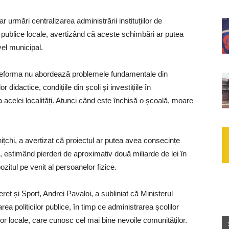
r urmări centralizarea administrării instituțiilor de
 publice locale, avertizând că aceste schimbări ar putea
vel municipal.
reforma nu abordează problemele fundamentale din
idactice, condițiile din școli și investițiile în
ma acelei localități. Atunci când este închisă o școală, moare
țchi, a avertizat că proiectul ar putea avea consecințe
e, estimând pierderi de aproximativ două miliarde de lei în
ozitul pe venit al persoanelor fizice.
ret și Sport, Andrei Pavaloi, a subliniat că Ministerul
ea politicilor publice, în timp ce administrarea școlilor
lor locale, care cunosc cel mai bine nevoile comunităților.