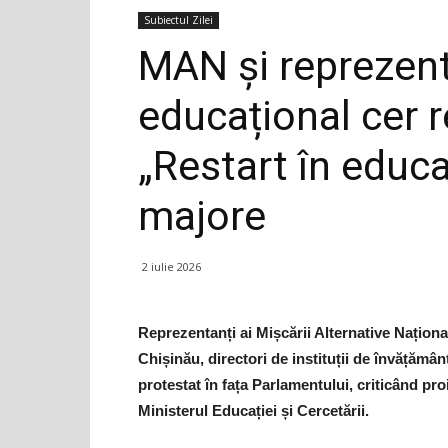
Subiectul Zilei
MAN și reprezent
educațional cer 
„Restart în educa
majore
2 iulie 2026
Reprezentanți ai Mișcării Alternative Naționa
Chișinău, directori de instituții de învățământ
protestat în fața Parlamentului, criticând p
Ministerul Educației și Cercetării.