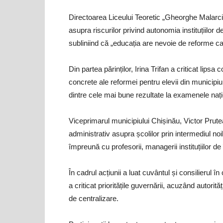
Directoarea Liceului Teoretic „Gheorghe Malarci
asupra riscurilor privind autonomia instituțiilor 
subliniind că „educația are nevoie de reforme care
Din partea părinților, Irina Trifan a criticat lipsa 
concrete ale reformei pentru elevii din municipiu
dintre cele mai bune rezultate la examenele nați
Viceprimarul municipiului Chișinău, Victor Prutea
administrativ asupra școlilor prin intermediul noilo
împreună cu profesorii, managerii instituțiilor de î
În cadrul acțiunii a luat cuvântul și consilierul 
a criticat prioritățile guvernării, acuzând autorit
de centralizare.