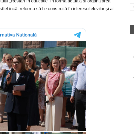
ctului „Restart în educație” în forma actuală și organizarea
tfel încât reforma să fie construită în interesul elevilor și al