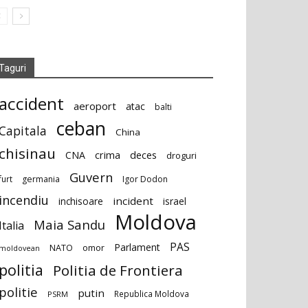
Taguri
accident
aeroport
atac
balti
ceban
Capitala
China
chisinau
deces
CNA
crima
droguri
Guvern
furt
germania
Igor Dodon
incendiu
incident
inchisoare
israel
Moldova
Maia Sandu
Italia
PAS
Parlament
NATO
omor
moldovean
politia
Politia de Frontiera
politie
putin
Republica Moldova
PSRM