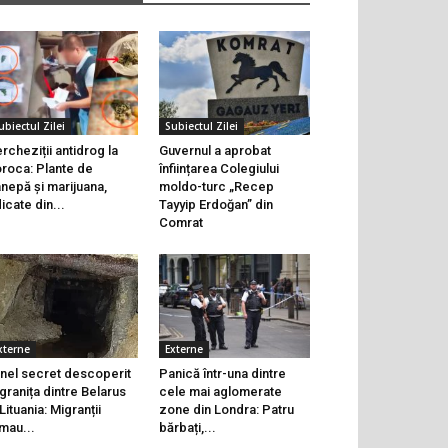
ubiectul Zilei
Subiectul Zilei
rcheziții antidrog la
Guvernul a aprobat
roca: Plante de
înființarea Colegiului
nepă și marijuana,
moldo-turc „Recep
dicate din...
Tayyip Erdoğan” din
Comrat
xterne
Externe
nel secret descoperit
Panică într-una dintre
 granița dintre Belarus
cele mai aglomerate
 Lituania: Migranții
zone din Londra: Patru
mau...
bărbați,...