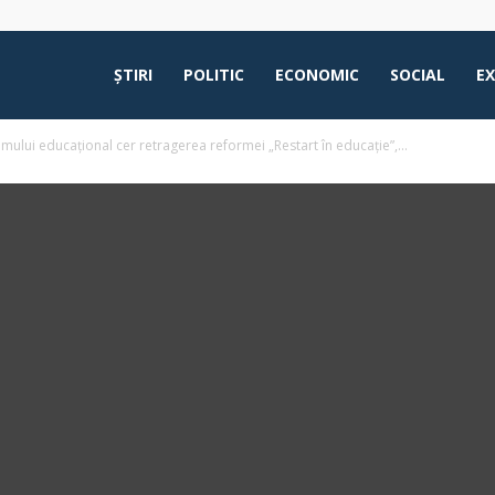
ŞTIRI
POLITIC
ECONOMIC
SOCIAL
E
mului educațional cer retragerea reformei „Restart în educație”,...