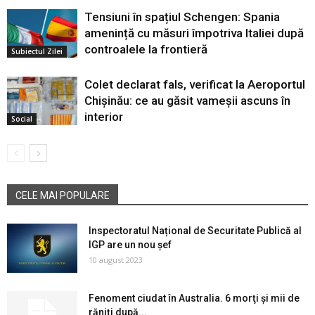
Tensiuni în spațiul Schengen: Spania
amenință cu măsuri împotriva Italiei după
controalele la frontieră
Subiectul Zilei
Colet declarat fals, verificat la Aeroportul
Chișinău: ce au găsit vameșii ascuns în
interior
Social
CELE MAI POPULARE
Inspectoratul Național de Securitate Publică al
IGP are un nou șef
10 august 2023
Fenoment ciudat în Australia. 6 morţi şi mii de
răniţi după...