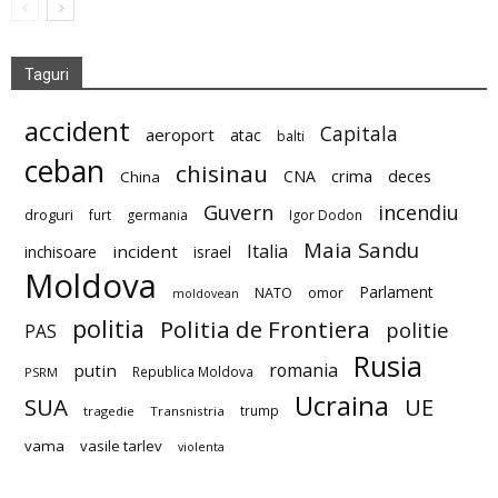
Taguri
accident
Capitala
aeroport
atac
balti
ceban
chisinau
deces
CNA
crima
China
Guvern
incendiu
droguri
furt
germania
Igor Dodon
Maia Sandu
Italia
incident
inchisoare
israel
Moldova
Parlament
NATO
omor
moldovean
politia
Politia de Frontiera
politie
PAS
Rusia
romania
putin
Republica Moldova
PSRM
Ucraina
SUA
UE
trump
tragedie
Transnistria
vama
vasile tarlev
violenta