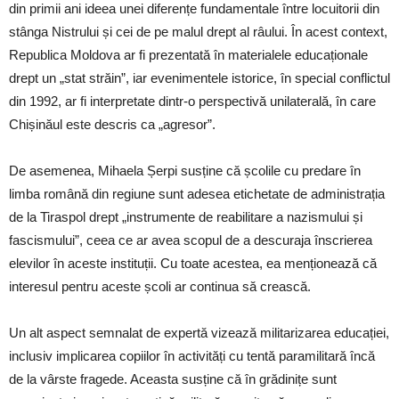
din primii ani ideea unei diferențe fundamentale între locuitorii din
stânga Nistrului și cei de pe malul drept al râului. În acest context,
Republica Moldova ar fi prezentată în materialele educaționale
drept un „stat străin”, iar evenimentele istorice, în special conflictul
din 1992, ar fi interpretate dintr-o perspectivă unilaterală, în care
Chișinăul este descris ca „agresor”.
De asemenea, Mihaela Șerpi susține că școlile cu predare în
limba română din regiune sunt adesea etichetate de administrația
de la Tiraspol drept „instrumente de reabilitare a nazismului și
fascismului”, ceea ce ar avea scopul de a descuraja înscrierea
elevilor în aceste instituții. Cu toate acestea, ea menționează că
interesul pentru aceste școli ar continua să crească.
Un alt aspect semnalat de expertă vizează militarizarea educației,
inclusiv implicarea copiilor în activități cu tentă paramilitară încă
de la vârste fragede. Aceasta susține că în grădinițe sunt