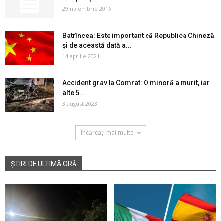
29 noiembrie 2016
Batrîncea: Este important că Republica Chineză
și de această dată a...
14 aprilie 2021
Accident grav la Comrat: O minoră a murit, iar
alte 5...
3 august 2023
Încărcați mai multe
ȘTIRI DE ULTIMĂ ORĂ