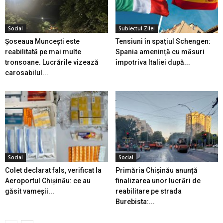
Social
Subiectul Zilei
Șoseaua Muncești este
Tensiuni în spațiul Schengen:
reabilitată pe mai multe
Spania amenință cu măsuri
tronsoane. Lucrările vizează
împotriva Italiei după...
carosabilul...
Social
Social
Colet declarat fals, verificat la
Primăria Chișinău anunță
Aeroportul Chișinău: ce au
finalizarea unor lucrări de
găsit vameșii...
reabilitare pe strada
Burebista:...