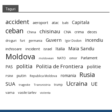
Taguri
accident
Capitala
aeroport
atac
balti
ceban
chisinau
deces
CNA
crima
China
Guvern
incendiu
droguri
furt
germania
Igor Dodon
Maia Sandu
Italia
incident
inchisoare
israel
Moldova
Parlament
NATO
omor
moldovean
politia
Politia de Frontiera
politie
PAS
Rusia
romania
putin
Republica Moldova
PSRM
Ucraina
SUA
UE
trump
tragedie
Transnistria
vama
vasile tarlev
violenta