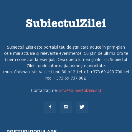
Subiectul Zilei este portalul tău de știri care aduce în prim-plan
cele mai actuale și relevante evenimente. Cu știri de ultimă oră te
ținem conectat la esențial. Descoperă lumea știrilor cu Subiectul
Zilei - unde informația primește prioritate.
mun. Chisinau. str. Vasile Lupu 30 of 2. tel. of. +373 69 403 700. tel
red. +373 69 737 802.
Contactați-ne:
info@subiectulzilei.md
POSTURI POPULARE