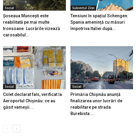
Social
Subiectul Zilei
Șoseaua Muncești este
Tensiuni în spațiul Schengen:
reabilitată pe mai multe
Spania amenință cu măsuri
tronsoane. Lucrările vizează
împotriva Italiei după...
carosabilul...
Social
Social
Colet declarat fals, verificat la
Primăria Chișinău anunță
Aeroportul Chișinău: ce au
finalizarea unor lucrări de
găsit vameșii...
reabilitare pe strada
Burebista:...