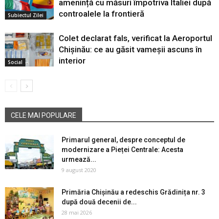
amenință cu măsuri împotriva Italiei după
controalele la frontieră
Subiectul Zilei
Colet declarat fals, verificat la Aeroportul
Chișinău: ce au găsit vameșii ascuns în
interior
Social
CELE MAI POPULARE
Primarul general, despre conceptul de
modernizare a Pieței Centrale: Acesta
urmează...
9 august 2020
Primăria Chișinău a redeschis Grădinița nr. 3
după două decenii de...
28 mai 2026