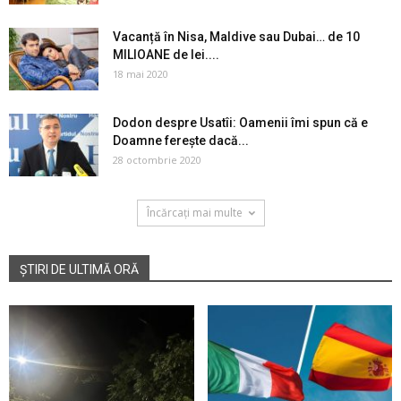
Vacanță în Nisa, Maldive sau Dubai… de 10
MILIOANE de lei....
18 mai 2020
Dodon despre Usatîi: Oamenii îmi spun că e
Doamne ferește dacă...
28 octombrie 2020
Încărcați mai multe
ȘTIRI DE ULTIMĂ ORĂ